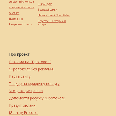
agrotechnika.com.ua
Шафи купе
europeservice.com.ua
Брендові сумки
текст юа
Натяжні стелі Nova Stelya
Посилання
Перевезення хворих за
kievperevod.com.ua
кордон
Про проект
Реклама на "Протокол"
"Протокол" без реклами!
Карта сайту
Тендер на юридичну послугу
Угода користувача
Допомогти ресурсу "Протокол"
Кредит онлайн
iGaming Protocol