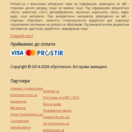
Protocol.ua є власником авторських прав на інформацію, розміщену на веб -
сторінках даного ресурсу, якщо не вказано інше. Під інформацією розуміються
тексти, коментарі, статті, фотозображення, малюнки, ящик-шота, скани, відео,
аудіо, інші матеріали. При використанні матеріалів, розміщених на веб -
сторінках «Протокол» наявність гіперпосилання відкритого для індексації
пошуковими системами на protocol.ua обов`язкове. Під використанням розуміється
копіювання, адаптація, рерайтинг, модифікація тощо.
Повний текст
Приймаємо до оплати
Copyright © 2014-2026 «Протокол». Всі права захищені.
Партнери
Сережки з діамантами
pereklad.ua
alliancetechnika.ua
Підготовка до НМТ / ЗНО
миралинкс
Винна шафа
Веб мастер
Перевезення хворих
https://motokosmos.ua/
hospice-life.com.ua/
Синтезатори
mk-translations.ua
perevod.agency
maltina.com.ua