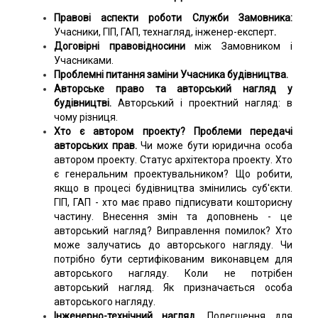
Правові аспекти роботи Служби Замовника:
Учасники, ГІП, ГАП, технагляд, інженер-експерт
.
Договірні правовідносини
між Замовником і
Учасниками.
Проблемні питання заміни Учасника будівництва.
Авторське право та авторський нагляд у
будівництві.
Авторський і проектний нагляд:
в
чому різниця.
Хто є автором проекту? Проблеми передачі
авторських прав.
Чи може бути юридична особа
автором проекту. Статус архітектора проекту. Хто
є генеральним проектувальником? Що робити,
якщо в процесі будівництва змінились суб'єкти.
ГІП, ГАП - хто має право підписувати кошторисну
частину. Внесення змін та доповнень - це
авторський нагляд? Виправлення помилок? Хто
може залучатись до авторського нагляду. Чи
потрібно бути сертифікованим виконавцем для
авторського нагляду. Коли не потрібен
авторський нагляд. Як призначається особа
авторського нагляду.
Інженерно-технічний нагляд.
Полегшення для