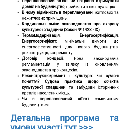
Перепланований об'єкт: чи потрібно отримувати
дозвіл
на будівництво
, приймати в експлуатацію.
В чому відмінність в переплануванні
житлових та
нежитлових приміщень.
Кардинальні зміни законодавства про охорону
культурної спадщини (Закон № 1423 - IX)
Термомодернізація. Енергосертифікація.
Енергосертифікат:
мінімальні вимоги до
енергоефективності для нового будівництва,
реконструкції, капремонту.
Договір концесії.
Нова законодавча
регламентація у зв’язку із оновленням
законодавства про концесію.
Реконструкція\ремонт і культура: чи сумісні
поняття? Судова практика щодо об’єктів
культурної спадщини
та забудови історичних
ареалів населених місць.
Чи є перепланований об’єкт
самочинним
будівництвом.
Детальна програма та
умови участі тут >>>