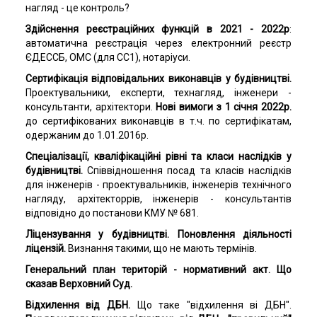
нагляд - це контроль?
Здійснення реєстраційних функцій в 2021 - 2022р
:
автоматична реєстрація через електронний реєстр
ЄДЕССБ, ОМС (для СС1), нотаріуси.
Сертифікація відповідальних виконавців у будівництві.
Проектувальники, експерти, технагляд, інженери -
консультанти, архітектори.
Нові вимоги з 1 січня 2022р.
до сертифікованих виконавців в т.ч. по сертифікатам,
одержаним до 1.01.2016р.
Спеціалізації, кваліфікаційні рівні та класи наслідків у
будівництві.
Співвідношення посад та класів наслідків
для інженерів - проектувальників, інженерів технічного
нагляду, архітекторрів, інженерів - консультантів
відповідно до постанови КМУ № 681.
Ліцензування у будівництві. Поновлення діяльності
ліцензій.
Визнання такими, що не мають термінів.
Генеральний план територій - нормативний акт. Що
сказав Верховний Суд.
Відхилення від ДБН.
Що таке "відхилення ві ДБН".