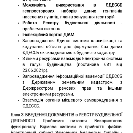
Можливість використання в ЄДЕССБ
геопросторових наборів даних
генпланів
населених пунктів, планів зонування територій.
Робота Реєстру будівельної діяльності
-
проблемні питання.
Інспекційний портал ДІАМ.
Запровадження Єдиної системи класифікації та
кодування об'єктів для формування баз даних
ЄДЕССБ як складової містобудівного кадастру.
З якими ресурсами взаємодіє Електронна система
в галузі будівництва (постанова 681 від
23.06.2021р).
Запровадження інформаційної взаємодії ЄДЕССБ
з Державним земельним кадастром, з
Держреєстром речових прав та іншими
електронними ресурсами.
Взаємодія органів місцевого самоврядування з
ЄДЕССБ.
Блок 3. ВВЕДЕННЯ ДОКУМЕНТІВ в РЕЄСТР БУДІВЕЛЬНОЇ
ДІЯЛЬНОСТІ. Проблемні питання. Використання
функціоналу. Відмова системи в прийнятті файлів.
Е
лектронний кабінет Замовника. Будівельні Онлайн -