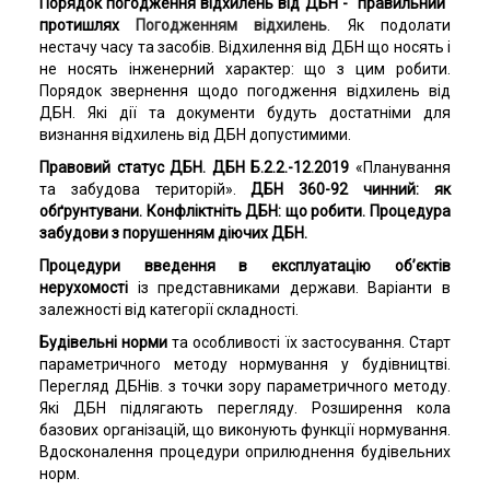
Порядок погодження відхилень від ДБН - "правильний"
протишлях
Погодженням відхилень
. Як подолати
нестачу часу та засобів. Відхилення від ДБН що носять і
не носять інженерний характер: що з цим робити.
Порядок звернення щодо погодження відхилень від
ДБН. Які дії та документи будуть достатніми для
визнання відхилень від ДБН допустимими.
Правовий статус ДБН. ДБН Б.2.2.-12.2019
«Планування
та забудова територій».
ДБН 360-92 чинний: як
обґрунтувани. Конфліктніть ДБН: що робити.
Процедура
забудови з порушенням діючих ДБН.
Процедури введення в експлуатацію об’єктів
нерухомості
із представниками держави.
Варіанти в
залежності від категорії складності.
Будівельні норми
та особливості їх застосування. Старт
параметричного методу нормування у будівництві.
Перегляд ДБНів. з точки зору параметричного методу.
Які ДБН підлягають перегляду. Розширення кола
базових організацій, що виконують функції нормування.
Вдосконалення процедури оприлюднення будівельних
норм.