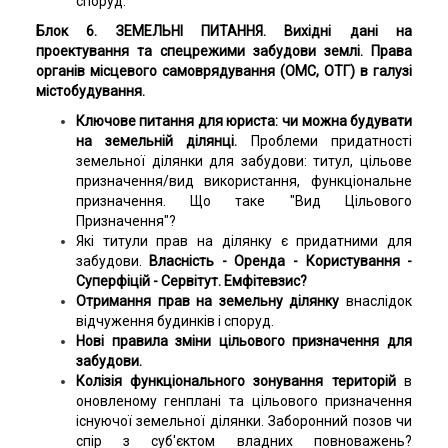
споруд.
Блок 6. ЗЕМЕЛЬНІ ПИТАННЯ. Вихідні дані на
проектування та спецрежими забудови землі. Права
органів місцевого самоврядування (ОМС, ОТГ) в галузі
містобудування.
Ключове питання для юриста: чи можна будувати
на земельній ділянці.
Проблеми придатності
земельної ділянки для забудови: титул, цільове
призначення/вид використання, функціональне
призначення. Що таке "Вид Цільового
Призначення"?
Які титули прав на ділянку є придатними для
забудови.
Власність - Оренда - Користування -
Суперфіцій - Сервітут. Емфітевзис?
Отримання прав на земельну ділянку
внаслідок
відчуження будинків і споруд.
Нові правила зміни цільового призначення для
забудови.
Колізія функціонального зонування територій
в
оновленому генплані та цільового призначення
існуючої земельної ділянки. Заборонний позов чи
спір з суб'єктом владних повноважень?