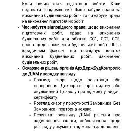
Коли починаються підготовчі роботи. Коли
подавати Повідомлення? Якщо набули право на
виконання будівельних робіт - то чи набули права
на виконання підготовчих робіт.
Час набуття відповідного права:
щодо виконання
підготовчих робіт, права на виконання
будівельних робіт для об'єктів СС1, СС2, СС3,
права щодо закінчення будівельних робіт. Що є
юридичним фактом, що посвідчує початок
виконання будівельних робіт. Закінчення
будівельних робіт.
Оскарженя рішень органів АрхДержБудКонтролю
до ДІАМ у порядку нагляду.
Розгляд скарг щодо реєстрації або
повернення Декларації про видачу або
анулювання Дозволу про відмову у видачі
сертифікату.
Розгляд скарг у присутності Замовника. Без
Замовника - повторна неявка.
Результат розгляду ДІАМ: рішення про
задоволення скарги, зобов'язання щодо
розгляду документів відмова в задоволенні