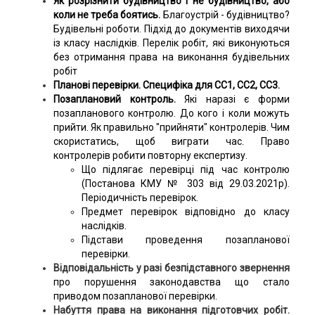
Як розрізнити будівництво і не будівництво, або
коли не треба боятись.
Благоустрій - будівництво?
Будівельні роботи. Підхід до документів виходячи
із класу наслідків. Перелік робіт, які виконуються
без отримання права на виконання будівельних
робіт
Планові перевірки. Специфіка для СС1, СС2, СС3.
Позаплановий контроль.
Які наразі є форми
позапланового контролю. До кого і коли можуть
прийти. Як правильно "прийняти" контролерів. Чим
скористатись, щоб виграти час. Право
контролерів робити повторну експертизу.
Що підлягає перевірці під час контролю
(Постанова КМУ № 303 від 29.03.2021р).
Періодичність перевірок.
Предмет перевірок відповідно до класу
наслідків.
Підстави проведення позапланової
перевірки.
Відповідальність у разі безпідставного звернення
про порушення законодавства що стало
приводом позапланової перевірки.
Набуття права на виконання підготовчих робіт.