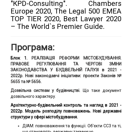
"КРD-Consulting". Chambers
Europe 2020, The Legal 500 EMEA
TOP TIER 2020, Best Lawyer 2020
– The World`s Premier Guide.
Програма:
Блок 1.
РЕАЛІЗАЦІЯ РЕФОРМИ МІСТОБУДУВАННЯ.
ПРАВОВЕ РЕГУЛЮВАННЯ ТА ЧЕРГОВІ ЗМІНИ
ЗАКОНОДАВСТВА У БУДІВЕЛЬНІЙ ГАЛУЗІ в 2021 -
2022р. Нові законодавчі ініціативи: проекти Законів №
5655 та № 5656.
Дозвільна систеам у будівництві.
Що таке документ
дозвільного характеру.
Архітектурно-будівельний контроль та нагляд в 2021 -
2022р. М
одель розподілу повноважень. Нові державні
структури у сфері містобудування.
ДІАМ: повноваження та функції. Об'єкти СС3 та ті,
що становлять державну таємницю.