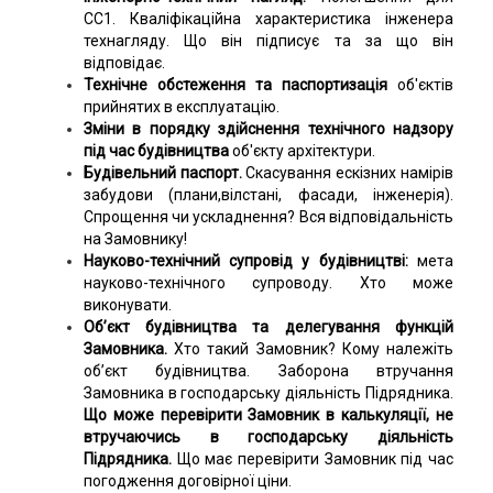
СС1. Кваліфікаційна характеристика інженера
технагляду. Що він підписує та за що він
відповідає.
Технічне обстеження та паспортизація
об'єктів
прийнятих в експлуатацію.
Зміни в порядку здійснення технічного надзору
під час будівництва
об'єкту архітектури.
Будівельний паспорт.
Скасування ескізних намірів
забудови (плани,вілстані, фасади, інженерія).
Спрощення чи ускладнення? Вся відповідальність
на Замовнику!
Науково-технічний супровід у будівництві:
мета
науково-технічного супроводу. Хто може
виконувати.
Об’єкт будівництва та делегування функцій
Замовника.
Хто такий Замовник? Кому належіть
об’єкт будівництва. Заборона втручання
Замовника в господарську діяльність Підрядника.
Що може перевірити Замовник в калькуляції, не
втручаючись в господарську діяльність
Підрядника.
Що має перевірити Замовник під час
погодження договірної ціни.