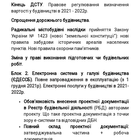
Кінець ДСТУ
. Правове регулювання визначення
вартості у будівництві в 2021
- 2022
р.
Спрощення дорожнього будівництва.
Радикальні містобудівні наслідки
прийняття Закону
України № 1423 (нової "земельної конституції"):
нові
правила з
абудови історичних ареалів населених
пунктів. Нові правила охорони пам'ятників.
Зміна у праві виконання підготовчих чи будівельних
робіт.
Блок 2. Електронна система у галузі будівництва
(ЄДЕССБ).
Повне запровадження в експлуатацію (з 1
грудня 2021р).
Електронні послуги у будівництві в 2021-
2022р.
Обов'язковість внесення проектної документації
в Реєстр будівельної діяльності
(РБД) авторами
проекту. Що таке проектна документація з точки
зору е-системи та відповідних ДБН.
Повний склад проектної документації:
затверджувальна частина + робоча
документація.