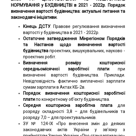
НОРМУВАННЯ у БУДІВНИЦТВІ в 2021 - 2022р. Порядок
визначення вартості будівництва: актуальні питання та
законодавчі ініціативи.
Кінець ДСТУ
. Правове регулювання визначення
вартості у будівництва в 2021 - 2022р.
Остаточне затвердження Мінрегіоном Порядків
та Настанов щодо визначення вартості
будівництва
проектних, вишукувальних, науково -
проектних робіт.
Визначення розміру кошторисної
середньомісячної заробітної плати
при
визначенні вартості будівництва. Приклади.
Невідповідність фактично виплаченої зарплати
сумам зарплати в Актах КБ-2в.
Порядок визначення кошторисної заробітної
плати
по конкретному об’єкту будівництва.
Середня кошторисна заробітна плата
для
розряду складності 3,8 – для будівельників та
розряду 7,0 – для проектувальників.
ЗУ № 124-IX «Про внесення змін до деяких
законодавчих актів України у зв’язку з
прийняттям Закону України «Про стандартизацію»