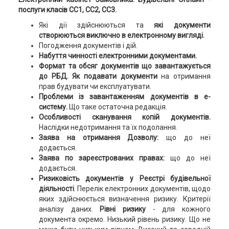
послуги класів СС1, СС2, СС3.
Які дії здійснюються та
які документи
створюються виключно в електронному вигляді.
Погодження документів і дій.
Набуття чинності електронними документами.
Формат та обсяг документів що завантажується
до РБД. Як подавати документи
на отримання
прав будувати чи експлуатувати.
Проблеми із завантаженням документів в е-
систему.
Що таке остаточна редакція.
Особливості сканування копій документів.
Наслідки недотримання та їх подолання.
Заява на отримання Дозволу:
що до неї
додається.
Заява по зареєстрованих правах:
що до неї
додається.
Ризиковість документів у Реєстрі будівельної
діяльності
. Перелік електронних документів, щодо
яких здійснюється визначення ризику. Критерії
аналізу даних.
Рівні ризику
- для кожного
документа окремо. Низький рівень ризику. Що не