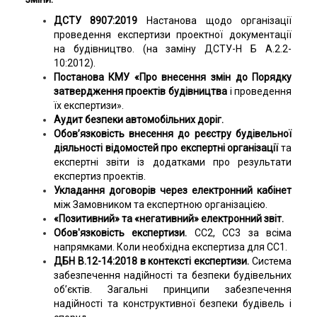
ДСТУ 8907:2019
Настанова щодо організації
проведення експертизи проектної документації
на будівництво. (на заміну ДСТУ-Н Б А.2.2-
10:2012).
Постанова КМУ «Про внесення змін до Порядку
затвердження проектів будівництва
і проведення
їх експертизи».
Аудит безпеки автомобільних доріг.
Обов’язковість внесення до реєстру будівельної
діяльності відомостей про експертні організації
та
експертні звіти із додатками про результати
експертиз проектів.
Укладання договорів через електронний кабінет
між Замовником та експертною організацією.
«Позитивний» та «негативний» електронний звіт.
Обов'язковість експертизи.
СС2, СС3 за всіма
напрямками. Коли необхідна експертиза для СС1.
ДБН В.12-14:2018 в контексті експертизи.
Система
забезпечення надійності та безпеки будівельних
об’єктів. Загальні принципи забезпечення
надійності та конструктивної безпеки будівель і