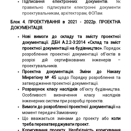
Підписання електронних документів.
Як
правильно підписувати електронні документи
проектувальникам, архітекторам, ФОПам.
Блок 4. ПРОЕКТУВАННЯ в 2021 - 2022р. ПРОЕКТНА
ДОКУМЕНТАЦІЯ.
Нові вимоги до складу та змісту проектної
документації. ДБН А.2.2-3:2014 «Склад та зміст
проектної документації на будівництво».
Порядок
розроблення проектної документації об’єктів в
розрізі дій сертифікованих інженерів –
проектувальників.
Проектна документація. Зміни до Наказу
Мінрегіону № 45
щодо Порядку розроблення та
затвердження проектної документації.
Розрахунок класу наслідків
об'єкту будівництва.
Особливості визначення класу наслідків
інженерних систем при розробці проектів.
Вимоги до розробленої проектної документації
на
момент передачі Замовнику.
Що вважається змінами до проекту або
коли
треба перезатверджувати проект.
Коригування проекту. Необхідність коригування