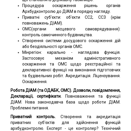
Процедура оскарження рішень органів
Архбудконтролю до ДІАМ в порядку нагляду.
Приватні суб'єкти: об'єкти СС2, СС3 (крім
повноважень ДІАМ).
ОМС(органи місцевого самоврядування):
контроль самочинного будівництва.
Створення системи досудового оскарження дій
або бездіяльності органів ОМС.
Мінрегіон: карально - наглядова функція.
Застосовує механізм адміністративного
оскарження та ОМС щодо реєстраційної та
декларативної функції на виконання підготовчих
та будівельних робіт. Акредитація. Ліцензування.
Оскарження.
Робота ДІАМ (та ОДАБК, ОМС). Дозволи, повідомлення,
Декларації, сертифікати.
Повноваження та функції
ДІАМ
.
Нова законодавча база
щодо роботи ДІАМ.
Проблемні питання.
Приватний контроль.
Створення та а
кредитація
приватних суб'єктів для здійснення функцій
архбудконтролю. Експерт - це контролер? Технічний