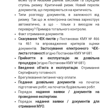
може бути низьким рівнем. Високий та середній
ступінь ризику. Критичний ризик. Новий перелік
документів, що перевіряються на критичність.
Типи розгляду документів, в залежності від
ризику. Так що ж електронна система зареєструє
автоматично, а що - тільки з виходом на
перевірку? Примара тотального контролю.
Факт отримання документів.
Скасування ЧЕК-листів
у Постановах КМУ № 466
та 461 та впровадження критеріїв оцінки
документів.
Застосування електронного ЧЕК-
листа готовності
згідно Постанови КМУ № 681.
Прийняття в експлуатацію як дозвільна
процедура
(згідно Постанови КМУ № 681).
Введення об’єкта в експлуатацію
. Отримання
Сертифікату готовності.
Врегулювання питання часу оплати.
Подання дозвільних документів
на початок
підготовчих робіт; на початок будівельних робіт.
Порядок
надання заявки / документів на
проведення експертизи.
Порядок
надання заявки / документів для
отримання МУО.