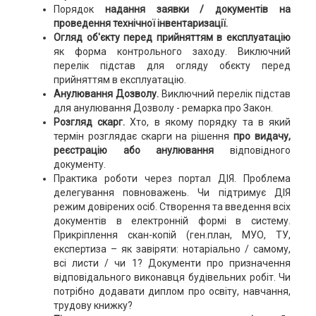
Порядок
надання заявки / документів на
проведення технічної інвентаризації.
Огляд об'єкту перед прийняттям в експлуатацію
як форма контрольного заходу. Виключний
перелік підстав для огляду обєкту перед
прийняттям в експлуатацію.
Анулювання Дозволу.
Виключний перелік підстав
для анулювання Дозволу - ремарка про Закон.
Розгляд скарг.
Хто, в якому порядку та в який
термін розглядає скарги на рішення
про видачу,
реєстрацію або анулювання
відповідного
документу.
Практика роботи через портал ДІЯ. Проблема
делегування повноважень. Чи підтримує ДІЯ
режим довірених осіб. Створення та введення всіх
документів в електронній формі в систему.
Прикріплення скан-копій (ген.план, МУО, ТУ,
експертиза – як завіряти: нотаріально / самому,
всі листи / чи 1? Документи про призначення
відповідального виконавця будівельних робіт. Чи
потрібно додавати диплом про освіту, навчання,
трудову книжку?