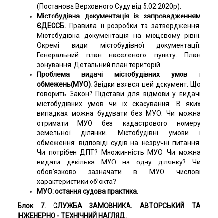
(Постанова Верховного Суду від 5.02.2020р).
Містобудівна документація
із запровадженням
ЄДЕССБ.
Правила її розробки та затвердження.
Містобудівна документація на місцевому рівні.
Окремі види містобудівної документації.
Генеральний план населеного пункту. План
зонування. Детальний план територій.
Проблема видачі містобудівних умов і
обмежень(МУО).
Звідки взявся цей документ. Що
говорить Закон? Підстави для відмови у видачі
містобудівних умов чи їх скасування. В яких
випадках можна будувати без МУО. Чи можна
отримати МУО без кадастрового номеру
земельної ділянки. Містобудівні умови і
обмеження: відповіді судів на незручні питання.
Чи потрібен ДПТ? Множинність МУО. Чи можна
видати декілька МУО на одну ділянку? Чи
обов’язково зазначати в МУО числові
характеристики об’єкта?
МУО: остання судова практика.
Блок 7. СЛУЖБА ЗАМОВНИКА. АВТОРСЬКИЙ ТА
ІНЖЕНЕРНО - ТЕХНІЧНИЙ НАГЛЯД.