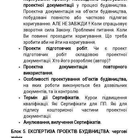
проектної документації
у процесі будівництва.
Проектна документація на об'єкти будівництва,
побудовані повністю або частково підлягає
коригуванню. АЛЕ НЕ ЗАВЖДИ !! Коли спрацьовує
зворотня сила Закону. Проблемні питання. Коли
Ви повинні проходити коригування. Що треба
зробити аби не йти на коригування.
Проекти підготовчих робіт.
Чи є проект
підготовчих робіт складовою проектної
документації. Хто його розробляє (автор)?
Проектна документація повторного
використання.
Особливості проектування об’єктів будівництва,
на яких роботи виконуються без дозвільних
документів, та їх контролю.
Термін дії Сертифікатів.
Курси підвищення
кваліфікації. Які Сертифікати для ГІП. Які для
підпису кошторисної частини проектної
документації.
Анулювання, вилучення Сертифікатів.
Блок 5. ЕКСПЕРТИЗА ПРОЕКТІВ БУДІВНИЦТВА: чергові
зміни.