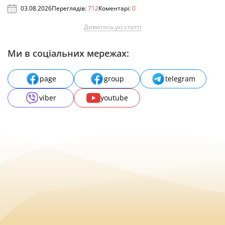
03.08.2026
Переглядів:
712
Коментарі:
0
Дивитись усі статті
Ми в соціальних мережах:
page
group
telegram
viber
youtube