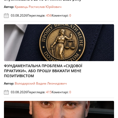
Автор:
Кравець Ростислав Юрійович
03.08.2026
Переглядів:
456
Коментарі:
0
ФУНДАМЕНТАЛЬНА ПРОБЛЕМА «СУДОВОЇ
ПРАКТИКИ», АБО ПРОШУ ВВАЖАТИ МЕНЕ
ПОЗИТИВІСТОМ
Автор:
Володарский Вадим Леонидович
03.08.2026
Переглядів:
415
Коментарі:
0