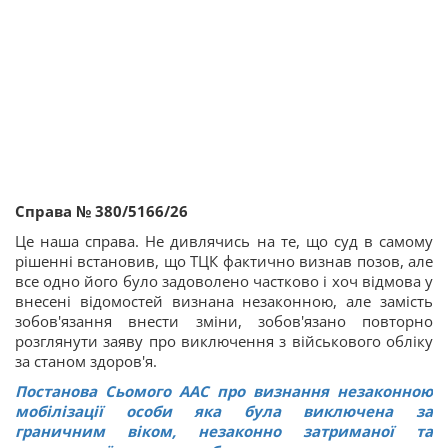
Справа № 380/5166/26
Це наша справа. Не дивлячись на те, що суд в самому
рішенні встановив, що ТЦК фактично визнав позов, але
все одно його було задоволено частково і хоч відмова у
внесені відомостей визнана незаконною, але замість
зобов'язання внести зміни, зобов'язано повторно
розглянути заяву про виключення з військового обліку
за станом здоров'я.
Постанова Сьомого ААС про визнання незаконною
мобілізації особи яка була виключена за
граничним віком, незаконно затриманої та