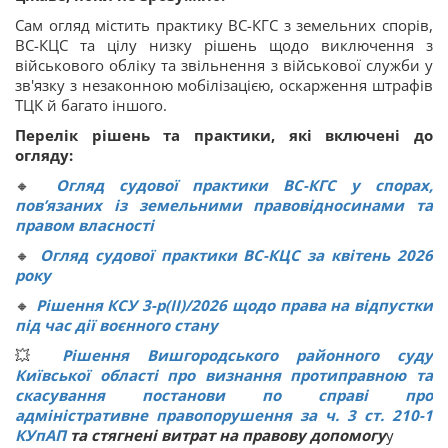
Сам огляд містить практику ВС-КГС з земельних спорів,
ВС-КЦС та цілу низку рішень щодо виключення з
військового обліку та звільнення з військової служби у
зв'язку з незаконною мобілізацією, оскарження штрафів
ТЦК й багато іншого.
Перелік рішень та практики, які включені до
огляду:
🔸
Огляд судової практики ВС-КГС у спорах,
пов’язаних із земельними правовідносинами та
правом власності
🔸
Огляд судової практики ВС-КЦС за квітень 2026
року
🔸
Рішення КСУ 3-р(ІІ)/2026 щодо права на відпустки
під час дії воєнного стану
💥
Рішення Вишгородського районного суду
Київської області про визнання протиправною та
скасування постанови по справі про
адміністративне правопорушення за ч. 3 ст.
210-1
КУпАП
та стягнені витрат на правову допомогу
у