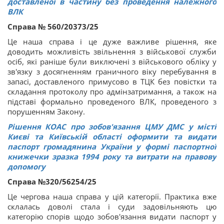
доставленої в частину без проведення належного
ВЛК
Справа № 560/20373/25
Це наша справа і це дуже важливе рішення, яке
доводить можливість звільнення з військової служби
осіб, які раніше були виключені з військового обліку у
зв'язку з досягненням граничного віку перебування в
запасі, доставленого примусово в ТЦК без повістки та
складання протоколу про адмінзатримання, а також на
підставі формально проведеного ВЛК, проведеного з
порушенням Закону.
Рішення КОАС про зобов'язання ЦМУ ДМС у місті
Києві та Київській області оформити та видати
паспорт громадянина України у формі паспортної
книжечки зразка 1994 року та витрати на правову
допомогу
Справа №320/56254/25
Це чергова наша справа у цій категорії. Практика вже
склалась доволі стала і суди задовільняють цю
категорію спорів щодо зобов'язання видати паспорт у