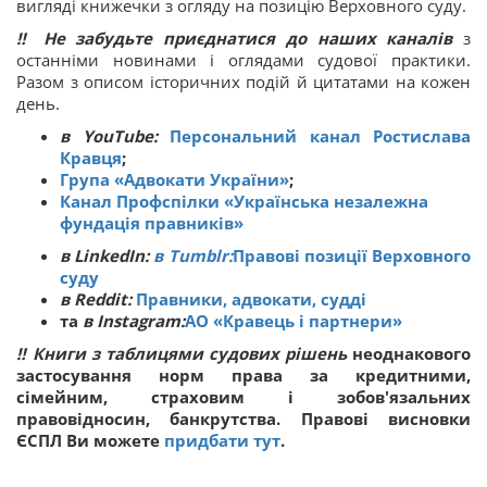
вигляді книжечки з огляду на позицію Верховного суду.
‼ Не забудьте приєднатися до наших каналів
з
останніми новинами і оглядами судової практики.
Разом з описом історичних подій й цитатами на кожен
день.
в YouTube:
Персональний канал Ростислава
Кравця
;
Група «Адвокати України»
;
Канал Профспілки «Українська незалежна
фундація правників»
в LinkedIn:
в Tumblr:
Правові позиції Верховного
суду
в Reddit:
Правники, адвокати, судді
та
в Instagram:
АО «Кравець і партнери»
‼
Книги з таблицями судових рішень
неоднакового
застосування норм права за кредитними,
сімейним, страховим і зобов'язальних
правовідносин, банкрутства. Правові висновки
ЄСПЛ Ви можете
придбати тут
.