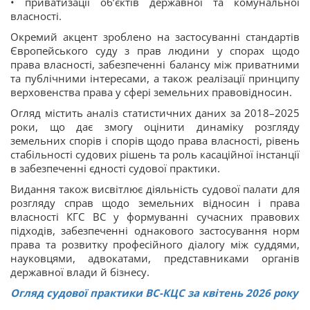
• приватизації об’єктів державної та комунальної
власності.
Окремий акцент зроблено на застосуванні стандартів
Європейського суду з прав людини у спорах щодо
права власності, забезпеченні балансу між приватними
та публічними інтересами, а також реалізації принципу
верховенства права у сфері земельних правовідносин.
Огляд містить аналіз статистичних даних за 2018–2025
роки, що дає змогу оцінити динаміку розгляду
земельних спорів і спорів щодо права власності, рівень
стабільності судових рішень та роль касаційної інстанції
в забезпеченні єдності судової практики.
Видання також висвітлює діяльність судової палати для
розгляду справ щодо земельних відносин і права
власності КГС ВС у формуванні сучасних правових
підходів, забезпеченні однакового застосування норм
права та розвитку професійного діалогу між суддями,
науковцями, адвокатами, представниками органів
державної влади й бізнесу.
Огляд судової практики ВС-КЦС за квітень 2026 року