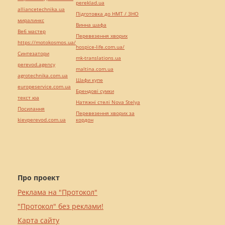
pereklad.ua
alliancetechnika.ua
Підготовка до НМТ / ЗНО
миралинкс
Винна шафа
Веб мастер
Перевезення хворих
https://motokosmos.ua/
hospice-life.com.ua/
Синтезатори
mk-translations.ua
perevod.agency
maltina.com.ua
agrotechnika.com.ua
Шафи купе
europeservice.com.ua
Брендові сумки
текст юа
Натяжні стелі Nova Stelya
Посилання
Перевезення хворих за
kievperevod.com.ua
кордон
Про проект
Реклама на "Протокол"
"Протокол" без реклами!
Карта сайту