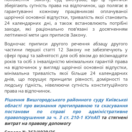
зберігають сутність права на відпочинок, що полягає в
гарантуванні кожному працівникові оплачуваної
щорічної основної відпустки, тривалість якої становить
24 календарних дні, а також встановлюють потрібні
заходи, які раціонально пов’язані з досягненням
легітимної мети цих приписів Закону.
Водночас приписи другого речення абзацу другого
частини першої статті 12 Закону не забезпечують у
сфері праці та зайнятості для осіб віком до вісімнадцяти
років та осіб з інвалідністю мінімальних гарантій права
на відпочинок у вигляді щорічної основної відпустки,
мінімальна тривалість якої більше 24 календарних
днів, що порушує принципи рівності, домірності та
людську гідність, нівелюючи сутність конституційного
права на відпочинок.
Рішення Вишгородського районного суду Київської
області про визнання протиправною та скасування
постанови по справі про адміністративне
правопорушення за ч. 3 ст.
210-1
КУпАП
та стягнені
витрат на правову допомогу
Справа № 363/1929/26