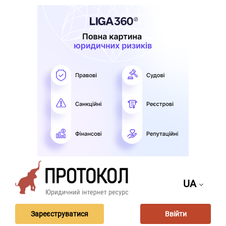
UA
Зареєструватися
Ввійти