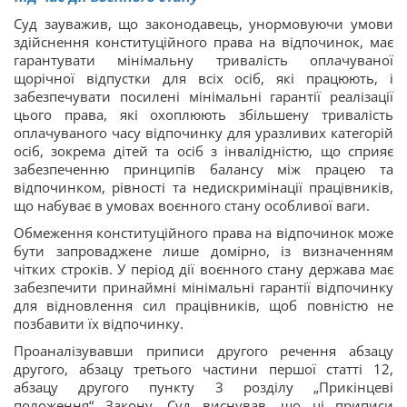
Суд зауважив, що законодавець, унормовуючи умови
здійснення конституційного права на відпочинок, має
гарантувати мінімальну тривалість оплачуваної
щорічної відпустки для всіх осіб, які працюють, і
забезпечувати посилені мінімальні гарантії реалізації
цього права, які охоплюють збільшену тривалість
оплачуваного часу відпочинку для уразливих категорій
осіб, зокрема дітей та осіб з інвалідністю, що сприяє
забезпеченню принципів балансу між працею та
відпочинком, рівності та недискримінації працівників,
що набуває в умовах воєнного стану особливої ваги.
Обмеження конституційного права на відпочинок може
бути запроваджене лише домірно, із визначенням
чітких строків. У період дії воєнного стану держава має
забезпечити принаймні мінімальні гарантії відпочинку
для відновлення сил працівників, щоб повністю не
позбавити їх відпочинку.
Проаналізувавши приписи другого речення абзацу
другого, абзацу третього частини першої статті 12,
абзацу другого пункту 3 розділу „Прикінцеві
положення“ Закону, Суд виснував, що ці приписи