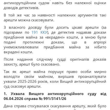
антикорупційним судом навіть без належної оцінки
доводів детективів.
В той же час за наявності належних аргументів такі
арешти можна скасовувати.
З власного досвіду були досить цікаві арешти (за
підозрами по
191
ККУ
), де детектив надавав докази
придбання майна за «вкрадені» кошти, а мною були
подані протилежні докази, що в апріорі
унеможливлювали придбання майна за нібито
вкрадені кошти.
Після надання слідчому судді оригіналів доказів
захисту, арешт було скасовано.
Так як арешт майна порушує право особи мирно
володіти своїм майном, вирішив проаналізувати
ухвали 2025-2026 років, коли Вищий антикорупційний
суд скасовує арешти.
1. Ухвала Вищого антикорупційного суду від
06.04.2026 справа № 991/3141/26
Дана справа стосувалася скасування арешту, який було