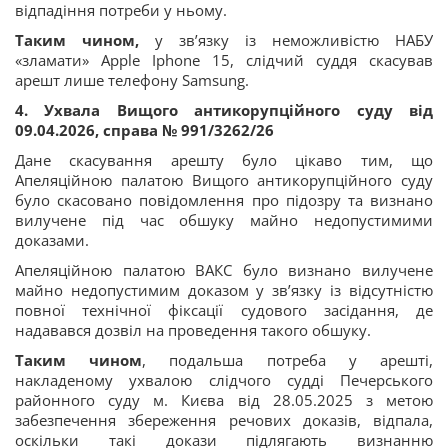
відпадіння потреби у ньому.
Таким чином,
у зв’язку із неможливістю НАБУ
«зламати» Apple Iphone 15, слідчий суддя скасував
арешт лише телефону Samsung.
4. Ухвала Вищого антикорупційного суду від
09.04.2026, справа № 991/3262/26
Дане скасування арешту було цікаво тим, що
Апеляційною палатою Вищого антикорупційного суду
було скасовано повідомлення про підозру та визнано
вилучене під час обшуку майно недопустимими
доказами.
Апеляційною палатою ВАКС було визнано вилучене
майно недопустимим доказом у зв’язку із відсутністю
повної технічної фіксації судового засідання, де
надавався дозвіл на проведення такого обшуку.
Таким чином
, подальша потреба у арешті,
накладеному ухвалою слідчого судді Печерського
районного суду м. Києва від 28.05.2025 з метою
забезпечення збереження речових доказів, відпала,
оскільки такі докази підлягають визнанню