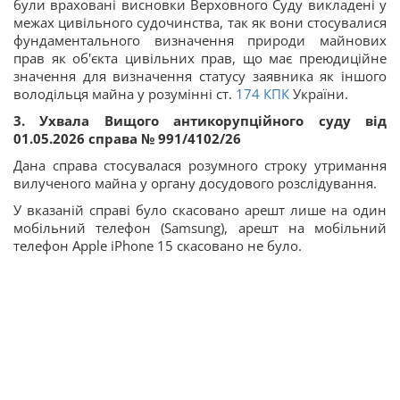
були враховані висновки Верховного Суду викладені у
межах цивільного судочинства, так як вони стосувалися
фундаментального визначення природи майнових
прав як об'єкта цивільних прав, що має преюдиційне
значення для визначення статусу заявника як іншого
володільця майна у розумінні ст.
174
КПК
України.
3. Ухвала Вищого антикорупційного суду від
01.05.2026 справа № 991/4102/26
Дана справа стосувалася розумного строку утримання
вилученого майна у органу досудового розслідування.
У вказаній справі було скасовано арешт лише на один
мобільний телефон (Samsung), арешт на мобільний
телефон Apple iPhone 15 скасовано не було.