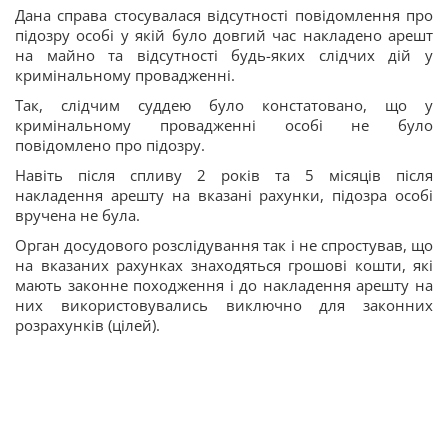
Дана справа стосувалася відсутності повідомлення про
підозру особі у якій було довгий час накладено арешт
на майно та відсутності будь-яких слідчих дій у
кримінальному провадженні.
Так, слідчим суддею було констатовано, що у
кримінальному провадженні особі не було
повідомлено про підозру.
Навіть після спливу 2 років та 5 місяців після
накладення арешту на вказані рахунки, підозра особі
вручена не була.
Орган досудового розслідування так і не спростував, що
на вказаних рахунках знаходяться грошові кошти, які
мають законне походження і до накладення арешту на
них використовувались виключно для законних
розрахунків (цілей).