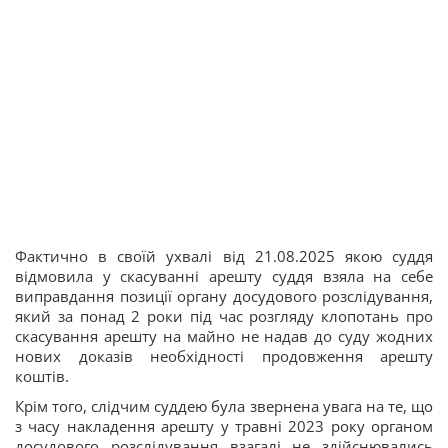
Фактично в своїй ухвалі від 21.08.2025 якою суддя
відмовила у скасуванні арешту суддя взяла на себе
виправдання позиції органу досудового розслідування,
який за понад 2 роки під час розгляду клопотань про
скасування арешту на майно не надав до суду жодних
нових доказів необхідності продовження арешту
коштів.
Крім того, слідчим суддею була звернена увага на те, що
з часу накладення арешту у травні 2023 року органом
досудового розслідування взагалі не здійснювались