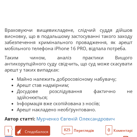
Враховуючи вищевикладене, слідчий суддя дійшов
висновку, що в подальшому застосуванні такого заходу
забезпечення кримінального провадження, як арешт
мобільного телефона iPhone 16 PRO, відпала потреба.
Таким чином, аналіз практики Вищого
антикорупційного суду свідчить, що суд може скасувати
арешт у таких випадках:
Майно належить добросовісному набувачу;
Арешт став надмірним;
Досудове розслідування фактично не
здійснюється;
Інформація вже скопійована з носіїв;
Арешт накладено необґрунтовано.
Автор статті:
Мурченко Євгеній Олександрович
0
825
1
Переглядів
Коментарі
Сподобалося