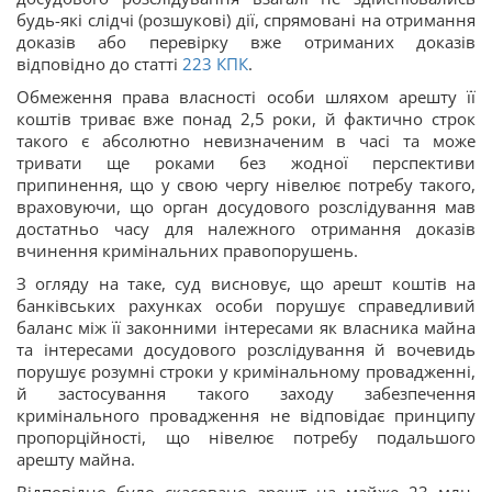
будь-які слідчі (розшукові) дії, спрямовані на отримання
доказів або перевірку вже отриманих доказів
відповідно до статті
223
КПК
.
Обмеження права власності особи шляхом арешту її
коштів триває вже понад 2,5 роки, й фактично строк
такого є абсолютно невизначеним в часі та може
тривати ще роками без жодної перспективи
припинення, що у свою чергу нівелює потребу такого,
враховуючи, що орган досудового розслідування мав
достатньо часу для належного отримання доказів
вчинення кримінальних правопорушень.
З огляду на таке, суд висновує, що арешт коштів на
банківських рахунках особи порушує справедливий
баланс між її законними інтересами як власника майна
та інтересами досудового розслідування й вочевидь
порушує розумні строки у кримінальному провадженні,
й застосування такого заходу забезпечення
кримінального провадження не відповідає принципу
пропорційності, що нівелює потребу подальшого
арешту майна.