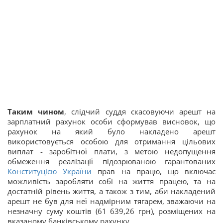
Таким чином
, слідчий суддя скасовуючи арешт на
зарплатний рахунок особи сформував висновок, що
рахунок на який було накладено арешт
використовується особою для отримання цільових
виплат - заробітної плати, з метою недопущення
обмеження реалізації підозрюваною гарантованих
Конституцією України
прав на працю, що включає
можливість заробляти собі на життя працею, та на
достатній рівень життя, а також з тим, аби накладений
арешт не був для неї надмірним тягарем, зважаючи на
незначну суму коштів (61 639,26 грн), розміщених на
вказаному банківському рахунку.