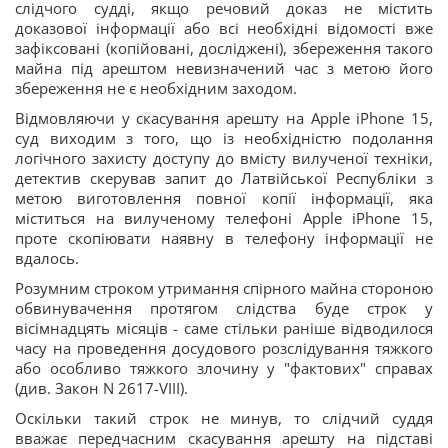
слідчого судді, якщо речовий доказ не містить
доказової інформації або всі необхідні відомості вже
зафіксовані (копійовані, досліджені), збереження такого
майна під арештом невизначений час з метою його
збереження не є необхідним заходом.
Відмовляючи у скасування арешту на Apple iPhone 15,
суд виходим з того, що із необхідністю подолання
логічного захисту доступу до вмісту вилученої техніки,
детектив скерував запит до Латвійської Республіки з
метою виготовлення повної копії інформації, яка
міститься на вилученому телефоні Apple iPhone 15,
проте скопіювати наявну в телефону інформації не
вдалось.
Розумним строком утримання спірного майна стороною
обвинувачення протягом слідства буде строк у
вісімнадцять місяців - саме стільки раніше відводилося
часу на проведення досудового розслідування тяжкого
або особливо тяжкого злочину у "фактових" справах
(див. Закон N 2617-VIII).
Оскільки такий строк не минув, то слідчий суддя
вважає передчасним скасування арешту на підставі