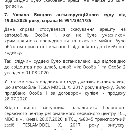
Відповідно було скасовано арешт на майже 23 млн.
гривень.
7. Ухвала Вищого антикорупційного суду від
19.05.2026 року, справа № 991/3941/25
Дана справа стосувалася скасування арешту на
автомобіль Особи 1, яка не була учасником
кримінального провадження та вказане майно було
об`єктом приватної власності відповідно до сімейного
кодексу.
Так, слідчим суддею було встановлено, що відповідно
до свідоцтва про шлюб, шлюб між Особа 1 та Особа 2
укладено 01.08.2020.
У той же час, з наданих до суду доказів, встановлено,
що автомобіль TESLA MODEL X, 2017 року випуску, було
придбано Особа 1 за договором купівлі - продажу
28.07.2020.
Згідно листа заступника начальника Головного
сервісного центру регіонального сервісного центру ГСЦ
МВС в м. Києві, 28.07.2020 в ТСЦ №8045 транспортний
засіб TESLAMODEL X, 2017 року випуску,