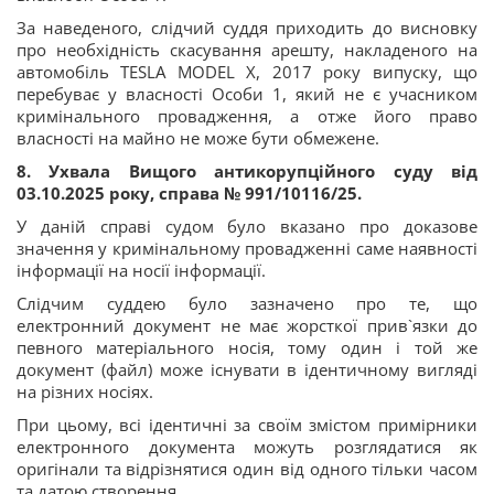
За наведеного, слідчий суддя приходить до висновку
про необхідність скасування арешту, накладеного на
автомобіль TESLA MODEL X, 2017 року випуску, що
перебуває у власності Особи 1, який не є учасником
кримінального провадження, а отже його право
власності на майно не може бути обмежене.
8. Ухвала Вищого антикорупційного суду від
03.10.2025 року, справа № 991/10116/25.
У даній справі судом було вказано про доказове
значення у кримінальному провадженні саме наявності
інформації на носії інформації.
Слідчим суддею було зазначено про те, що
електронний документ не має жорсткої прив`язки до
певного матеріального носія, тому один і той же
документ (файл) може існувати в ідентичному вигляді
на різних носіях.
При цьому, всі ідентичні за своїм змістом примірники
електронного документа можуть розглядатися як
оригінали та відрізнятися один від одного тільки часом
та датою створення.