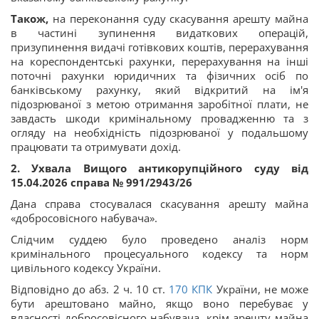
Також,
на переконання суду скасування арешту майна
в частині зупинення видаткових операцій,
призупинення видачі готівкових коштів, перерахування
на кореспондентські рахунки, перерахування на інші
поточні рахунки юридичних та фізичних осіб по
банківському рахунку, який відкритий на ім'я
підозрюваної з метою отримання заробітної плати, не
завдасть шкоди кримінальному провадженню та з
огляду на необхідність підозрюваної у подальшому
працювати та отримувати дохід.
2. Ухвала Вищого антикорупційного суду від
15.04.2026 справа № 991/2943/26
Дана справа стосувалася скасування арешту майна
«добросовісного набувача».
Слідчим суддею було проведено аналіз норм
кримінального процесуального кодексу та норм
цивільного кодексу України.
Відповідно до абз. 2 ч. 10 ст.
170
КПК
України, не може
бути арештовано майно, якщо воно перебуває у
власності добросовісного набувача, крім арешту майна