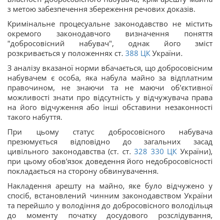
з метою забезпечення збереження речових доказів.
Кримінальне процесуальне законодавство не містить
окремого законодавчого визначення поняття
"добросовісний набувач", однак його зміст
розкривається у положеннях ст.
388
ЦК
України.
З аналізу вказаної норми вбачається, що добросовісним
набувачем є особа, яка набула майно за відплатним
правочином, не знаючи та не маючи об'єктивної
можливості знати про відсутність у відчужувача права
на його відчуження або інші обставини незаконності
такого набуття.
При цьому статус добросовісного набувача
презюмується відповідно до загальних засад
цивільного законодавства (ст. ст.
328
330
ЦК
України),
при цьому обов'язок доведення його недобросовісності
покладається на сторону обвинувачення.
Накладення арешту на майно, яке було відчужено у
спосіб, встановлений чинним законодавством України
та перейшло у володіння до добросовісного володільця
до моменту початку досудового розслідування,