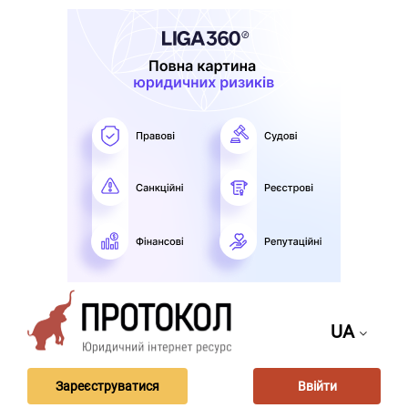
UA
Зареєструватися
Ввійти