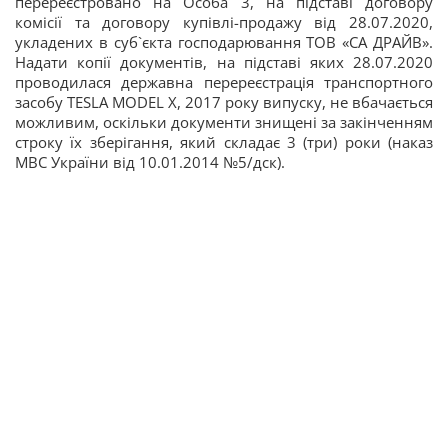
перереєстровано на Особа 3, на підставі договору
комісії та договору купівлі-продажу від 28.07.2020,
укладених в суб`єкта господарювання ТОВ «СА ДРАЙВ».
Надати копії документів, на підставі яких 28.07.2020
проводилася державна перереєстрація транспортного
засобу TESLA MODEL X, 2017 року випуску, не вбачається
можливим, оскільки документи знищені за закінченням
строку їх зберігання, який складає 3 (три) роки (наказ
МВС України від 10.01.2014 №5/дск).