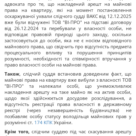
адвоката про те, що накладений арешт на майнові
права на квартиру, які на момент постановлення
оскаржуваної ухвали слідчого судді ВАКС від 12.12.2025
вже були відчужені ТОВ "ВІ-ПРО" на підставі договору
від 26.12.2024 та перебували у власності особи, не
відповідає правовій природі цього заходу, оскільки
застосовується до особи, яка не є носієм відповідного
майнового права, що свідчить про відсутність предмета
процесуального впливу та порушення принципів
розумності, необхідності та співмірності втручання у
право власності особи на майнові права.
Також
, слідчий суддя встановив доведеним факт, що
майнові права на квартиру вже вибули з власності ТОВ
"ВІ-ПРО" та належали особі, що унеможливлює
накладення арешту на таке майно як на актив особи,
щодо якої здійснюється досудове розслідування, а
відсутність реєстрації права власності в державному
реєстрі (через незавершеність будівництва) не
позбавляє особу статусу володільця майнових прав у
розумінні ст.
174
КПК
України.
Крім того,
слідчим суддею під час скасування арешту