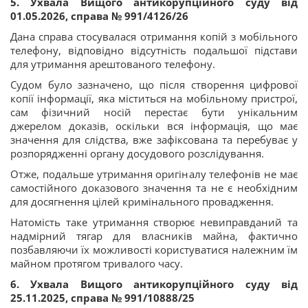
5. Ухвала Вищого антикорупційного суду від
01.05.2026, справа № 991/4126/26
Дана справа стосувалася отримання копій з мобільного
телефону, відповідно відсутність подальшої підстави
для утримання арештованого телефону.
Судом було зазначено, що після створення цифрової
копії інформації, яка міститься на мобільному пристрої,
сам фізичний носій перестає бути унікальним
джерелом доказів, оскільки вся інформація, що має
значення для слідства, вже зафіксована та перебуває у
розпорядженні органу досудового розслідування.
Отже, подальше утримання оригіналу телефонів не має
самостійного доказового значення та не є необхідним
для досягнення цілей кримінального провадження.
Натомість таке утримання створює невиправданий та
надмірний тягар для власників майна, фактично
позбавляючи їх можливості користуватися належним їм
майном протягом тривалого часу.
6. Ухвала Вищого антикорупційного суду від
25.11.2025, справа № 991/10888/25