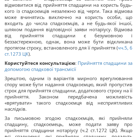
відмовитися від прийняття спадщини на користь будь-
кого із спадкоємців незалежно від черги. Така відмова
може вчинятись виключно на користь особи, що
входить до числа спадкоємців, а не будь-якої іншої,
шляхом подання відповідної заяви нотаріусу. Відмова
від прийняття спадщини є безумовною і
беззастережною, однак, вона може бути відкликана
протягом строку, встановленого для її прийняття (
чч.5, 6
ст.1273 ЦК
).
Користуйтеся консультацією
:
Прийняття спадщини за
допомогою спадкової трансмісії
Зрештою, одним із варіантів мирного врегулювання
спору може бути надання спадкоємцю, який пропустив
строк для прийняття спадщини, додаткового строку на її
прийняття. Законом передбачена можливість
«врятувати» такого спадкоємця від несприятливих
наслідків.
За письмовою згодою спадкоємців, які прийняли
спадщину, спадкоємець, може подати заяву про
прийняття спадщини нотаріусу (ч.2 ст.1272 ЦК). Якщо
всі спадкоємці, які прийняли спадщину, подадуть