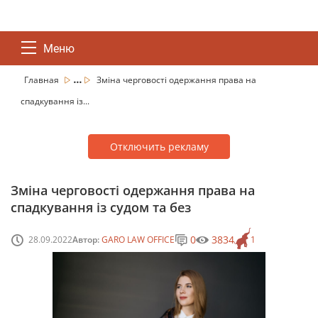
Меню
...
Главная
Зміна черговості одержання права на
спадкування із...
Отключить рекламу
Зміна черговості одержання права на
спадкування із судом та без
0
3834
28.09.2022
Автор:
GARO LAW OFFICE
1