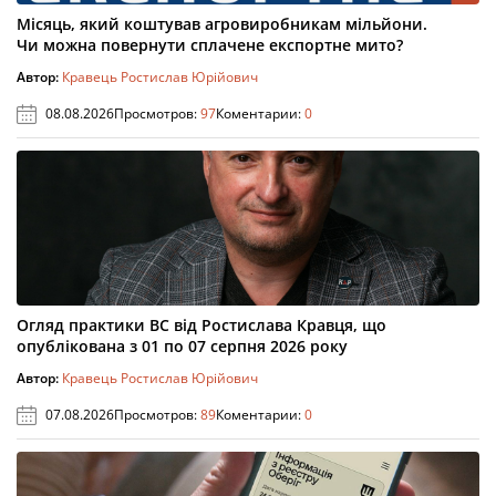
Місяць, який коштував агровиробникам мільйони.
Чи можна повернути сплачене експортне мито?
Автор:
Кравець Ростислав Юрійович
08.08.2026
Просмотров:
97
Коментарии:
0
Огляд практики ВС від Ростислава Кравця, що
опублікована з 01 по 07 серпня 2026 року
Автор:
Кравець Ростислав Юрійович
07.08.2026
Просмотров:
89
Коментарии:
0