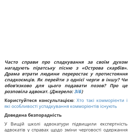
Часто справи про спадкування за своїм духом
нагадують піратську пісню з «Острова скарбів».
Драма втрати людини переростає у протистояння
спадкоємців. Як перейти з однієї черги в іншу? Чи
обов’язково для цього подавати позов? Про це
розповіла адвокат.
(Джерело:
ЗіБ
)
Користуйтеся консультацією
:
Хто такі комморієнти і
які особливості успадкування комморієнтів існують
Доведена безпорадність
У Вищій школі адвокатури підвищили експертність
адвокатів у справах щодо зміни черговості одержання