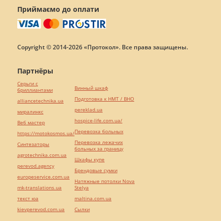
Приймаємо до оплати
Copyright © 2014-2026 «Протокол». Все права защищены.
Партнёры
Серьги с
Винный шкаф
бриллиантами
Подготовка к НМТ / ВНО
alliancetechnika.ua
pereklad.ua
миралинкс
hospice-life.com.ua/
Веб мастер
Перевозка больных
https://motokosmos.ua/
Перевозка лежачих
Синтезаторы
больных за границу
agrotechnika.com.ua
Шкафы купе
perevod.agency
Брендовые сумки
europeservice.com.ua
Натяжные потолки Nova
mk-translations.ua
Stelya
текст юа
maltina.com.ua
kievperevod.com.ua
Cылки