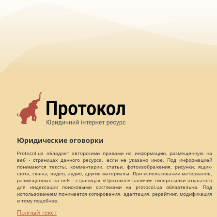
Юридические оговорки
Protocol.ua обладает авторскими правами на информацию, размещенную на
веб - страницах данного ресурса, если не указано иное. Под информацией
понимаются тексты, комментарии, статьи, фотоизображения, рисунки, ящик-
шота, сканы, видео, аудио, другие материалы. При использовании материалов,
размещенных на веб - страницах «Протокол» наличие гиперссылки открытого
для индексации поисковыми системами на protocol.ua обязательна. Под
использованием понимается копирования, адаптация, рерайтинг, модификация
и тому подобное.
Полный текст