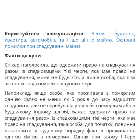
Користуйтеся консультацією
:
Земля, будинок,
квартира, автомобіль та інше цінне майно. Основні
помилки при спадкуванні майна
Факти до купи
Спікер наголосила, що одержати право на спадкування
разом із спадкоємцями тієї черги, яка має право на
спадкування, може не будь-хто, а лише особа, яка є за
законом спадкоємцем наступних черг.
Наприклад, якщо особа, яка проживала з померлим
однією сім’єю не менш як 5 років до часу відкриття
спадщини, але не перебувала у шлюбі з померлим або в
будь-якому іншому шлюбі, бажає одержати право на
спадкування разом із спадкоємцями тієї черги, яка має
право на спадкування, така особа, для початку, повинна
встановити у судовому порядку факт її проживання
однією сім’єю з померлим. Однак при цьому Г.Гаро