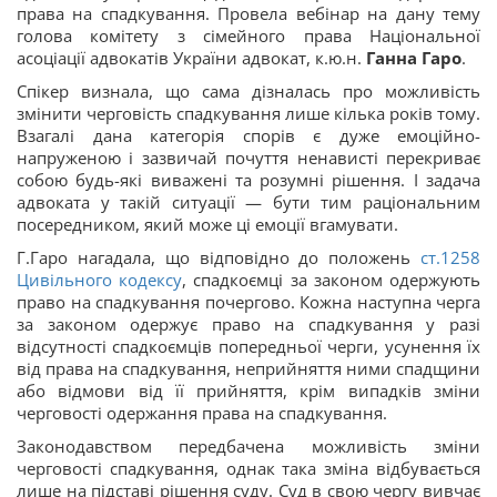
права на спадкування. Провела вебінар на дану тему
голова комітету з сімейного права Національної
асоціації адвокатів України адвокат, к.ю.н.
Ганна
Гаро
.
Спікер визнала, що сама дізналась про можливість
змінити черговість спадкування лише кілька років тому.
Взагалі дана категорія спорів є дуже емоційно-
напруженою і зазвичай почуття ненависті перекриває
собою будь-які виважені та розумні рішення. І задача
адвоката у такій ситуації — бути тим раціональним
посередником, який може ці емоції вгамувати.
Г.Гаро нагадала, що відповідно до положень
ст.1258
Цивільного кодексу
, спадкоємці за законом одержують
право на спадкування почергово. Кожна наступна черга
за законом одержує право на спадкування у разі
відсутності спадкоємців попередньої черги, усунення їх
від права на спадкування, неприйняття ними спадщини
або відмови від її прийняття, крім випадків зміни
черговості одержання права на спадкування.
Законодавством передбачена можливість зміни
черговості спадкування, однак така зміна відбувається
лише на підставі рішення суду. Суд в свою чергу вивчає