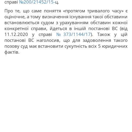
справі
№200/21452/15-
ц.
Про те, що саме поняття «протягом тривалого часу» є
оціночне, а тому визначення існування такої обставини
встановлюється судом з урахуванням обставин кожної
конкретної справи, йдеться в іншій постанові ВС (від
11.12.2020 у справі
№373/1144/17
). Також у цій
постанові ВС наголосив, що для задоволення такого
позову суд має встановити сукупність всіх 5 юридичних
фактів.