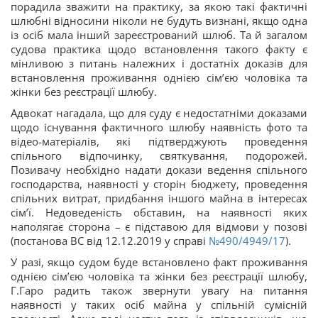
порадила зважити на практику, за якою такі фактичні
шлюбні відносини ніколи не будуть визнані, якщо одна
із осіб мала інший зареєстрований шлюб. Та й загалом
судова практика щодо встановлення такого факту є
мінливою з питань належних і достатніх доказів для
встановлення проживання однією сім’єю чоловіка та
жінки без реєстрації шлюбу.
Адвокат нагадала, що для суду є недостатніми доказами
щодо існування фактичного шлюбу наявність фото та
відео-матеріалів, які підтверджують проведення
спільного відпочинку, святкування, подорожей.
Позивачу необхідно надати докази ведення спільного
господарства, наявності у сторін бюджету, проведення
спільних витрат, придбання іншого майна в інтересах
сім’ї. Недоведеність обставин, на наявності яких
наполягає сторона – є підставою для відмови у позові
(постанова ВС від 12.12.2019 у справі
№490/4949/17
).
У разі, якщо судом буде встановлено факт проживання
однією сім’єю чоловіка та жінки без реєстрації шлюбу,
Г.Гаро радить також звернути увагу на питання
наявності у таких осіб майна у спільній сумісній