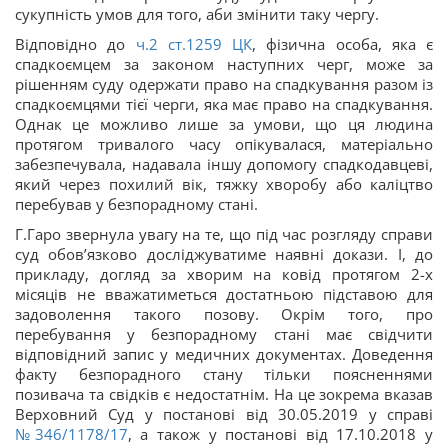
сукупність умов для того, аби змінити таку чергу.
Відповідно до
ч.2 ст.1259 ЦК
, фізична особа, яка є
спадкоємцем за законом наступних черг, може за
рішенням суду одержати право на спадкування разом із
спадкоємцями тієї черги, яка має право на спадкування.
Однак це можливо лише за умови, що ця людина
протягом тривалого часу опікувалася, матеріально
забезпечувала, надавала іншу допомогу спадкодавцеві,
який через похилий вік, тяжку хворобу або каліцтво
перебував у безпорадному стані.
Г.Гаро звернула увагу на те, що під час розгляду справи
суд обов’язково досліджуватиме наявні докази. І, до
прикладу, догляд за хворим на ковід протягом 2-х
місяців не вважатиметься достатньою підставою для
задоволення такого позову. Окрім того, про
перебування у безпорадному стані має свідчити
відповідний запис у медичних документах. Доведення
факту безпорадного стану тільки поясненнями
позивача та свідків є недостатнім. На це зокрема вказав
Верховний Суд у постанові від 30.05.2019 у справі
№346/1178/17
, а також у постанові від 17.10.2018 у