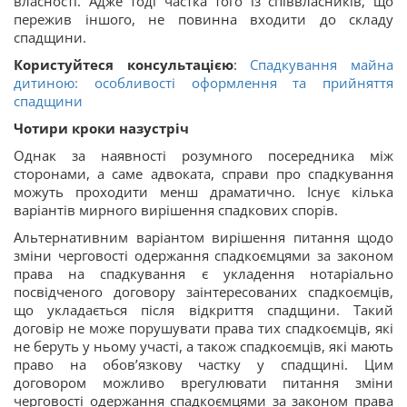
власності. Адже тоді частка того із співвласників, що
пережив іншого, не повинна входити до складу
спадщини.
Користуйтеся консультацією
:
Спадкування майна
дитиною: особливості оформлення та прийняття
спадщини
Чотири кроки назустріч
Однак за наявності розумного посередника між
сторонами, а саме адвоката, справи про спадкування
можуть проходити менш драматично. Існує кілька
варіантів мирного вирішення спадкових спорів.
Альтернативним варіантом вирішення питання щодо
зміни черговості одержання спадкоємцями за законом
права на спадкування є укладення нотаріально
посвідченого договору заінтересованих спадкоємців,
що укладається після відкриття спадщини. Такий
договір не може порушувати права тих спадкоємців, які
не беруть у ньому участі, а також спадкоємців, які мають
право на обов’язкову частку у спадщині. Цим
договором можливо врегулювати питання зміни
черговості одержання спадкоємцями за законом права