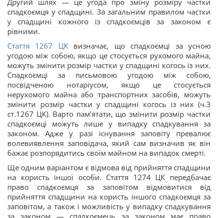
Другий шлях — це угода про зміну розміру частки
спадкоємця у спадщині. За загальним правилом частки
у спадщині кожного із спадкоємців за законом є
рівними.
Стаття 1267 ЦК
визначає, що спадкоємці за усною
угодою між собою, якщо це стосується рухомого майна,
можуть змінити розмір частки у спадщині когось із них.
Спадкоємці за письмовою угодою між собою,
посвідченою нотаріусом, якщо це стосується
нерухомого майна або транспортних засобів, можуть
змінити розмір частки у спадщині когось із них (ч.3
ст.1267 ЦК). Варто пам’ятати, що змінити розмір частки
спадкоємці можуть лише у випадку спадкування за
законом. Адже у разі існування заповіту превалює
волевиявлення заповідача, який сам визначив як він
бажає розпорядитись своїм майном на випадок смерті.
Ще одним варіантом є відмова від прийняття спадщини
на користь іншої особи. Стаття 1274 ЦК передбачає
право спадкоємця за заповітом відмовитися від
прийняття спадщини на користь іншого спадкоємця за
заповітом, а також і можливість у випадку спадкування
за законом — спадкоємець за законом має право