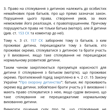
3. Право на спілкування з дитиною належить до особистих
немайнових прав батьків, про що прямо зазначає закон.
Порушення цього права, створення умов, за яких
неможливе його реалізація, є правопорушенням. Причому
порушуються права не тільки батька (матері), але й дитини
(див. ст.
153
СК
та коментар до неї).
Тому ч. 3 ст.
157
СК
забороняє тому із батьків, з ким
проживає дитина, перешкоджати тому з батьків, хто
проживає окремо, спілкуватися з дитиною та брати участь
у її вихованні, якщо таке спілкування не перешкоджає
нормальному розвиткові дитини.
Таким чином закріплюється презумпція корисності для
дитини її спілкування з батьком (матір'ю), що проживає
окремо. Протилежний підхід закріплено в ч. 2 ст. 15 Закону
України "
Про охорону дитинства
": батьки, які проживають
окремо від дитини, зобов'язані брати участь у її вихованні і
мають право спілкуватися з нею, якщо судом визнано, що
таке спілкування не перешкоджатиме нормальному
вихованню дитини.
Вимагати рішення суду про те, що спілкування не