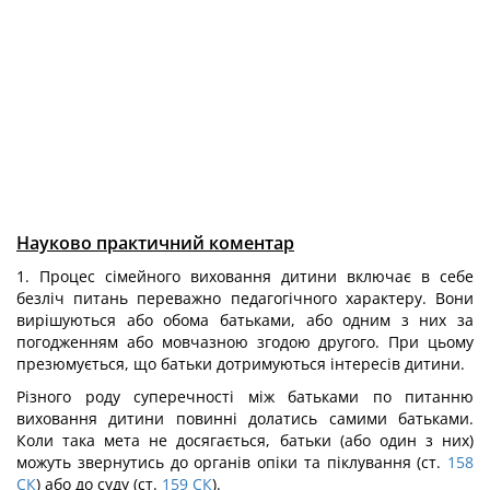
Науково практичний коментар
1. Процес сімейного виховання дитини включає в себе
безліч питань переважно педагогічного характеру. Вони
вирішуються або обома батьками, або одним з них за
погодженням або мовчазною згодою другого. При цьому
презюмується, що батьки дотримуються інтересів дитини.
Різного роду суперечності між батьками по питанню
виховання дитини повинні долатись самими батьками.
Коли така мета не досягається, батьки (або один з них)
можуть звернутись до органів опіки та піклування (ст.
158
СК
) або до суду (ст.
159
СК
).