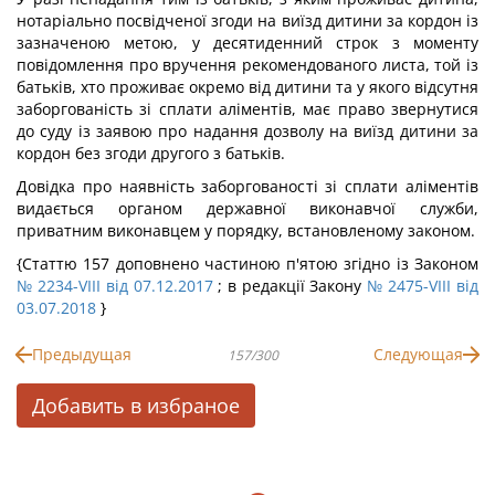
нотаріально посвідченої згоди на виїзд дитини за кордон із
зазначеною метою, у десятиденний строк з моменту
повідомлення про вручення рекомендованого листа, той із
батьків, хто проживає окремо від дитини та у якого відсутня
заборгованість зі сплати аліментів, має право звернутися
до суду із заявою про надання дозволу на виїзд дитини за
кордон без згоди другого з батьків.
Довідка про наявність заборгованості зі сплати аліментів
видається органом державної виконавчої служби,
приватним виконавцем у порядку, встановленому законом.
{Статтю 157 доповнено частиною п'ятою згідно із Законом
№ 2234-VIII від 07.12.2017
; в редакції Закону
№ 2475-VIII від
03.07.2018
}
Предыдущая
Следующая
157/300
Добавить в избраное