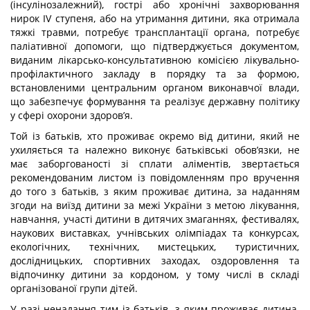
(інсулінозалежний), гострі або хронічні захворювання
нирок IV ступеня, або на утримання дитини, яка отримала
тяжкі травми, потребує трансплантації органа, потребує
паліативної допомоги, що підтверджується документом,
виданим лікарсько-консультативною комісією лікувально-
профілактичного закладу в порядку та за формою,
встановленими центральним органом виконавчої влади,
що забезпечує формування та реалізує державну політику
у сфері охорони здоров’я.
Той із батьків, хто проживає окремо від дитини, який не
ухиляється та належно виконує батьківські обов’язки, не
має заборгованості зі сплати аліментів, звертається
рекомендованим листом із повідомленням про вручення
до того з батьків, з яким проживає дитина, за наданням
згоди на виїзд дитини за межі України з метою лікування,
навчання, участі дитини в дитячих змаганнях, фестивалях,
наукових виставках, учнівських олімпіадах та конкурсах,
екологічних, технічних, мистецьких, туристичних,
дослідницьких, спортивних заходах, оздоровлення та
відпочинку дитини за кордоном, у тому числі в складі
організованої групи дітей.
У разі ненадання тим із батьків, з яким проживає дитина,