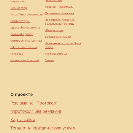
pereklad.ua
миралинкс
hospice-life.com.ua/
Веб мастер
Перевозка больных
https://motokosmos.ua/
Перевозка лежачих
Синтезаторы
больных за границу
agrotechnika.com.ua
Шкафы купе
perevod.agency
Брендовые сумки
europeservice.com.ua
Натяжные потолки Nova
mk-translations.ua
Stelya
текст юа
maltina.com.ua
kievperevod.com.ua
Cылки
О проекте
Реклама на "Протокол"
"Протокол" без реклами!
Карта сайта
Тендер на юридическую услугу