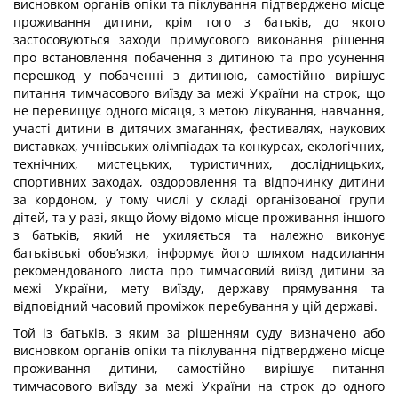
висновком органів опіки та піклування підтверджено місце
проживання дитини, крім того з батьків, до якого
застосовуються заходи примусового виконання рішення
про встановлення побачення з дитиною та про усунення
перешкод у побаченні з дитиною, самостійно вирішує
питання тимчасового виїзду за межі України на строк, що
не перевищує одного місяця, з метою лікування, навчання,
участі дитини в дитячих змаганнях, фестивалях, наукових
виставках, учнівських олімпіадах та конкурсах, екологічних,
технічних, мистецьких, туристичних, дослідницьких,
спортивних заходах, оздоровлення та відпочинку дитини
за кордоном, у тому числі у складі організованої групи
дітей, та у разі, якщо йому відомо місце проживання іншого
з батьків, який не ухиляється та належно виконує
батьківські обов’язки, інформує його шляхом надсилання
рекомендованого листа про тимчасовий виїзд дитини за
межі України, мету виїзду, державу прямування та
відповідний часовий проміжок перебування у цій державі.
Той із батьків, з яким за рішенням суду визначено або
висновком органів опіки та піклування підтверджено місце
проживання дитини, самостійно вирішує питання
тимчасового виїзду за межі України на строк до одного