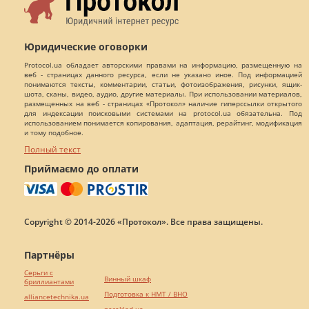
Юридические оговорки
Protocol.ua обладает авторскими правами на информацию, размещенную на
веб - страницах данного ресурса, если не указано иное. Под информацией
понимаются тексты, комментарии, статьи, фотоизображения, рисунки, ящик-
шота, сканы, видео, аудио, другие материалы. При использовании материалов,
размещенных на веб - страницах «Протокол» наличие гиперссылки открытого
для индексации поисковыми системами на protocol.ua обязательна. Под
использованием понимается копирования, адаптация, рерайтинг, модификация
и тому подобное.
Полный текст
Приймаємо до оплати
Copyright © 2014-2026 «Протокол». Все права защищены.
Партнёры
Серьги с
Винный шкаф
бриллиантами
Подготовка к НМТ / ВНО
alliancetechnika.ua