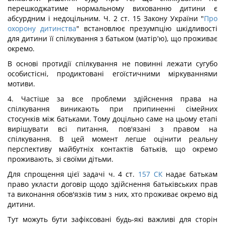
перешкоджатиме нормальному вихованню дитини є
абсурдним і недоцільним. Ч. 2 ст. 15 Закону України "
Про
охорону дитинства
" встановлює презумпцію шкідливості
для дитини її спілкування з батьком (матір'ю), що проживає
окремо.
В основі протидії спілкування не повинні лежати сугубо
особистісні, продиктовані егоїстичними міркуваннями
мотиви.
4. Частіше за все проблеми здійснення права на
спілкування виникають при припиненні сімейних
стосунків між батьками. Тому доцільно саме на цьому етапі
вирішувати всі питання, пов'язані з правом на
спілкування. В цей момент легше оцінити реальну
перспективу майбутніх контактів батьків, що окремо
проживають, зі своїми дітьми.
Для спрощення цієї задачі ч. 4 ст.
157
СК
надає батькам
право укласти договір щодо здійснення батьківських прав
та виконання обов'язків тим з них, хто проживає окремо від
дитини.
Тут можуть бути зафіксовані будь-які важливі для сторін