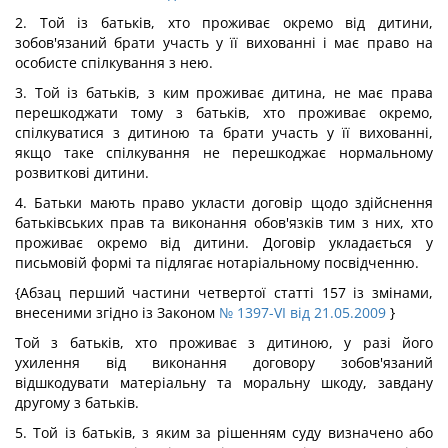
2. Той із батьків, хто проживає окремо від дитини,
зобов'язаний брати участь у її вихованні і має право на
особисте спілкування з нею.
3. Той із батьків, з ким проживає дитина, не має права
перешкоджати тому з батьків, хто проживає окремо,
спілкуватися з дитиною та брати участь у її вихованні,
якщо таке спілкування не перешкоджає нормальному
розвиткові дитини.
4. Батьки мають право укласти договір щодо здійснення
батьківських прав та виконання обов'язків тим з них, хто
проживає окремо від дитини. Договір укладається у
письмовій формі та підлягає нотаріальному посвідченню.
{Абзац перший частини четвертої статті 157 із змінами,
внесеними згідно із Законом
№ 1397-VI від 21.05.2009
}
Той з батьків, хто проживає з дитиною, у разі його
ухилення від виконання договору зобов'язаний
відшкодувати матеріальну та моральну шкоду, завдану
другому з батьків.
5. Той із батьків, з яким за рішенням суду визначено або