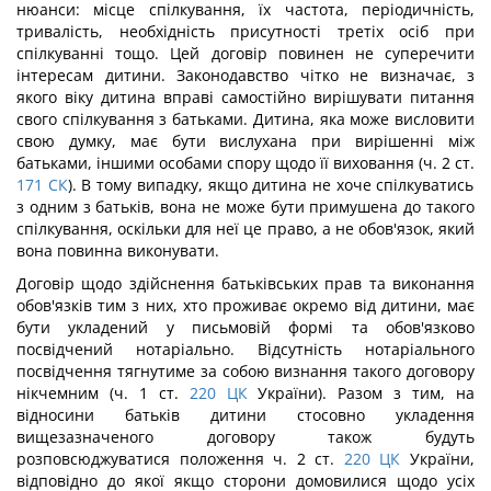
нюанси: місце спілкування, їх частота, періодичність,
тривалість, необхідність присутності третіх осіб при
спілкуванні тощо. Цей договір повинен не суперечити
інтересам дитини. Законодавство чітко не визначає, з
якого віку дитина вправі самостійно вирішувати питання
свого спілкування з батьками. Дитина, яка може висловити
свою думку, має бути вислухана при вирішенні між
батьками, іншими особами спору щодо її виховання (ч. 2 ст.
171
СК
). В тому випадку, якщо дитина не хоче спілкуватись
з одним з батьків, вона не може бути примушена до такого
спілкування, оскільки для неї це право, а не обов'язок, який
вона повинна виконувати.
Договір щодо здійснення батьківських прав та виконання
обов'язків тим з них, хто проживає окремо від дитини, має
бути укладений у письмовій формі та обов'язково
посвідчений нотаріально. Відсутність нотаріального
посвідчення тягнутиме за собою визнання такого договору
нікчемним (ч. 1 ст.
220
ЦК
України). Разом з тим, на
відносини батьків дитини стосовно укладення
вищезазначеного договору також будуть
розповсюджуватися положення ч. 2 ст.
220
ЦК
України,
відповідно до якої якщо сторони домовилися щодо усіх