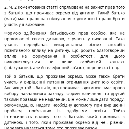
2. Ч. 2 коментованої статті спрямована на захист прав того
з батьків, що проживає окремо від дитини. Такий батько
(мати) має право на спілкування з дитиною і право брати
участь у її вихованні.
Формою здійснення батьківських прав особою, яка не
проживає зі своєю дитиною, є участь у вихованні. Така
участь передбачає використання різних способів
позитивного впливу на дитину, що робить благотворний
вплив на формування її особистості. Для цього
використовується не лише особистий контакт
(спілкування), але й телефонний зв'язок, переписка і т. д.
Той з батьків, що проживає окремо, може також брати
участь у вирішенні питання отримання дитиною освіти.
Але якщо той з батьків, що проживає з дитиною, має право
вибору навчального закладу, форми навчання, то другий
такими правами не наділений. Він може лише дати пораду,
рекомендацію, надати необхідну допомогу при вирішенні
проблем, пов'язаних із здобуттям освіти. Тобто
інтенсивність впливу того з батьків, який проживає з
дитиною, і того, який проживає окремо від неї, різний.
Перевага надається тому, хто проживає разом.