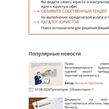
Вы видите своего юриста и консультир
идти к юристу в офис
ОБЪЯВИТЕ СОБСТВЕННЫЙ ТЕНДЕР
На выполнение юридической услуги и 
КАТАЛОГ ЮРИСТОВ
Поиск исполнителя для решения Вашей
Популярные новости
Право співвлас
багатоквартирного буди
судовий захист прибуди
території не залежить в
Автор:
Лента от Протокола
07.08.2026
Просмотров:
36
Коментарии:
0
Документи, на яки
проставляється апостиль: пере
Мін’юсту