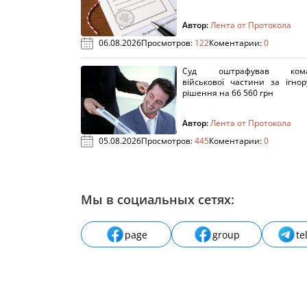
Автор:
Лента от Протокола
06.08.2026
Просмотров:
122
Коментарии:
0
Суд оштрафував кома
військової частини за ігно
рішення на 66 560 грн
Автор:
Лента от Протокола
05.08.2026
Просмотров:
445
Коментарии:
0
Мы в социальных сетях:
page
group
te