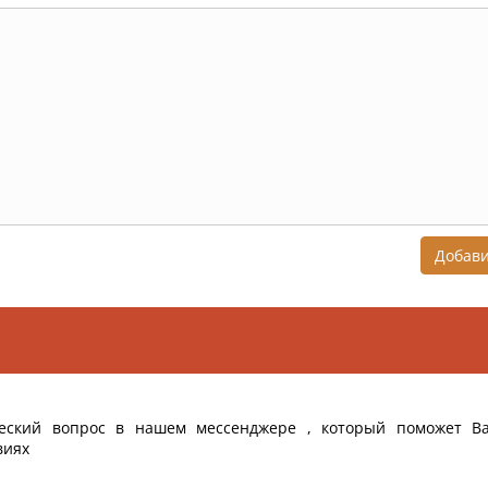
Добав
еский вопрос в нашем мессенджере , который поможет В
виях