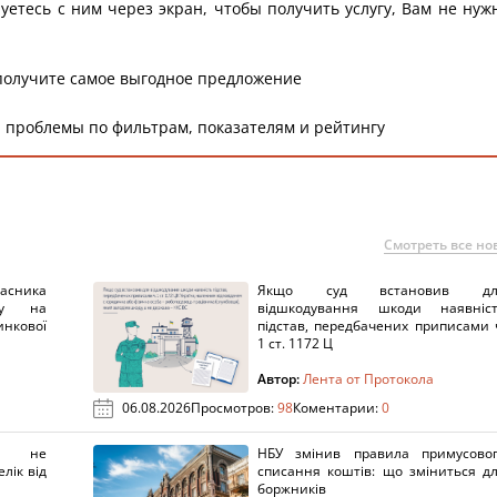
уетесь с ним через экран, чтобы получить услугу, Вам не нуж
получите самое выгодное предложение
 проблемы по фильтрам, показателям и рейтингу
Смотреть все но
ника
Якщо суд встановив дл
нку на
відшкодування шкоди наявніс
нкової
підстав, передбачених приписами 
1 ст. 1172 Ц
Автор:
Лента от Протокола
06.08.2026
Просмотров:
98
Коментарии:
0
х не
НБУ змінив правила примусово
лік від
списання коштів: що зміниться д
боржників