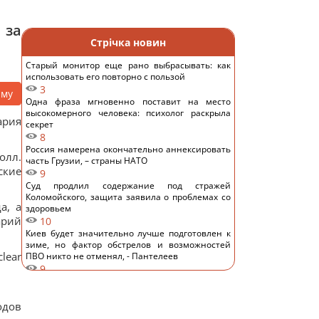
 за
Стрічка новин
Старый монитор еще рано выбрасывать: как
использовать его повторно с пользой
3
аму
Одна фраза мгновенно поставит на место
высокомерного человека: психолог раскрыла
ария
секрет
8
Россия намерена окончательно аннексировать
олл.
часть Грузии, – страны НАТО
ские
9
Суд продлил содержание под стражей
Коломойского, защита заявила о проблемах со
а, а
здоровьем
арий
10
Киев будет значительно лучше подготовлен к
зиме, но фактор обстрелов и возможностей
lear
ПВО никто не отменял, - Пантелеев
9
Задержка до 10 часов: из-за обстрелов ряд
поездов курсирует с задержками
12
одов
Бюджетный выбор: назван главный