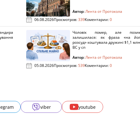
Автор:
Лента от Протокола
06.08.2026
Просмотров:
339
Коментарии:
0
ндира
Чоловік помер, але позик
рування
залишилася: як фраза «на йо
розсуд» коштувала дружині $1,1 млн
ВС у сп
Автор:
Лента от Протокола
05.08.2026
Просмотров:
539
Коментарии:
0
legram
viber
youtube