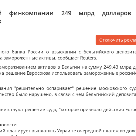
ой финкомпании 249 млрд долларов
s
Отключить рекл
ного банка России о взыскании с бельгийского депозит
за замороженные активы, сообщает Reuters.
 замораживанием активов в Бельгии на сумму 249,43 млрд д
т на решение Евросоюза использовать замороженные россий
пания "решительно оспаривает" решение московского суд
льство было нарушено, в связи с чем бельгийский депозит
ветствуют решение суда, "которое признало действия Euroc
новости
арий планирует выплатить Украине очередной платеж из дох