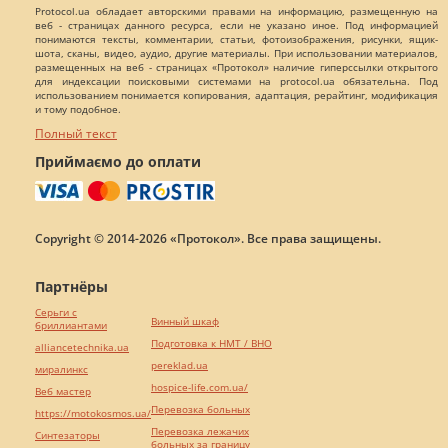
Protocol.ua обладает авторскими правами на информацию, размещенную на
веб - страницах данного ресурса, если не указано иное. Под информацией
понимаются тексты, комментарии, статьи, фотоизображения, рисунки, ящик-
шота, сканы, видео, аудио, другие материалы. При использовании материалов,
размещенных на веб - страницах «Протокол» наличие гиперссылки открытого
для индексации поисковыми системами на protocol.ua обязательна. Под
использованием понимается копирования, адаптация, рерайтинг, модификация
и тому подобное.
Полный текст
Приймаємо до оплати
Copyright © 2014-2026 «Протокол». Все права защищены.
Партнёры
Серьги с
Винный шкаф
бриллиантами
Подготовка к НМТ / ВНО
alliancetechnika.ua
pereklad.ua
миралинкс
hospice-life.com.ua/
Веб мастер
Перевозка больных
https://motokosmos.ua/
Перевозка лежачих
Синтезаторы
больных за границу