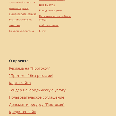
agrotechnika.com.ua
Шкафы купе
perevod.agency
Брендовые сумки
europeservice.com.ua
Натяжные потолки Nova
mk-translations.ua
Stelya
текст юа
maltina.com.ua
kievperevod.com.ua
Cылки
О проекте
Реклама на "Протокол"
"Протокол" без реклами!
Карта сайта
Тендер на юридическую услугу
Пользовательское соглашение
Допомогти ресурсу "Протокол"
Кредит онлайн