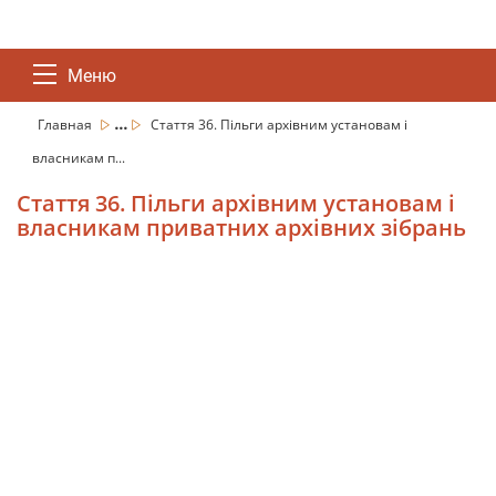
Меню
...
Главная
Стаття 36. Пільги архівним установам і
власникам п...
Стаття 36. Пільги архівним установам і
власникам приватних архівних зібрань