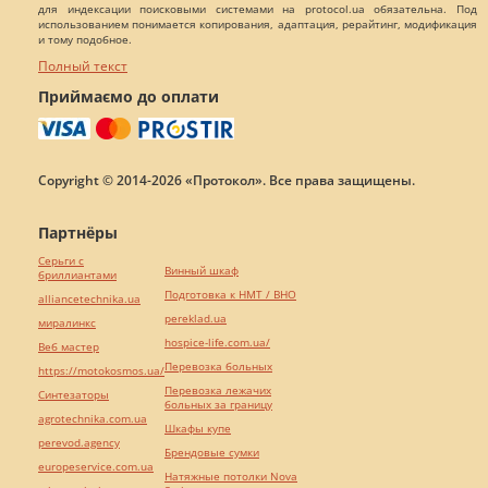
для индексации поисковыми системами на protocol.ua обязательна. Под
использованием понимается копирования, адаптация, рерайтинг, модификация
и тому подобное.
Полный текст
Приймаємо до оплати
Copyright © 2014-2026 «Протокол». Все права защищены.
Партнёры
Серьги с
Винный шкаф
бриллиантами
Подготовка к НМТ / ВНО
alliancetechnika.ua
pereklad.ua
миралинкс
hospice-life.com.ua/
Веб мастер
Перевозка больных
https://motokosmos.ua/
Перевозка лежачих
Синтезаторы
больных за границу
agrotechnika.com.ua
Шкафы купе
perevod.agency
Брендовые сумки
europeservice.com.ua
Натяжные потолки Nova