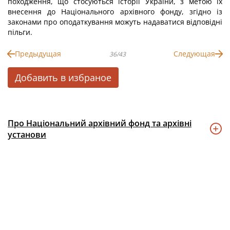
походження, що стосуються історії України, з метою їх
внесення до Національного архівного фонду, згідно із
законами про оподаткування можуть надаватися відповідні
пільги.
Предыдущая
Следующая
36/43
Добавить в избраное
Про Національний архівний фонд та архівні
установи