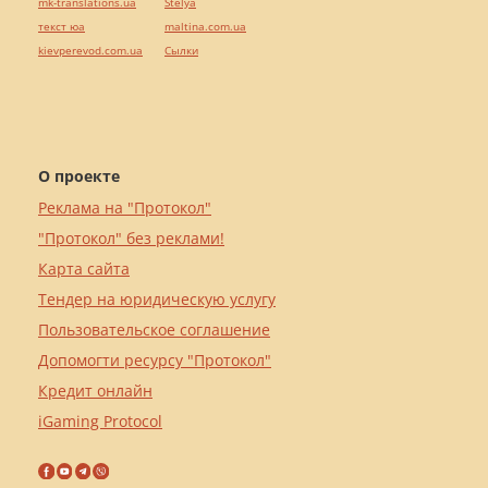
mk-translations.ua
Stelya
текст юа
maltina.com.ua
kievperevod.com.ua
Cылки
О проекте
Реклама на "Протокол"
"Протокол" без реклами!
Карта сайта
Тендер на юридическую услугу
Пользовательское соглашение
Допомогти ресурсу "Протокол"
Кредит онлайн
iGaming Protocol