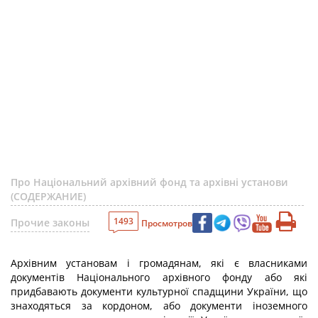
Про Національний архівний фонд та архівні установи
(СОДЕРЖАНИЕ)
1493
Прочие законы
Просмотров
Архівним установам і громадянам, які є власниками
документів Національного архівного фонду або які
придбавають документи культурної спадщини України, що
знаходяться за кордоном, або документи іноземного