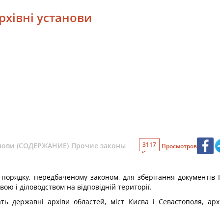
архівні установи
3117
анови (СОДЕРЖАНИЕ)
Прочие законы
Просмотров
 порядку, передбаченому законом, для зберігання документів
ою і діловодством на відповідній території.
ь державні архіви областей, міст Києва і Севастополя, архі