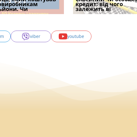
одування шкоди
овиробникам
печатка у 2026 році:
проставляється
Ростислава Кравця, що
кредит: від чого
підтвердив, що 
с
ьйони. Чи
правила засто
апостиль: пер
опублі
залежить ві
може скас
am
viber
youtube