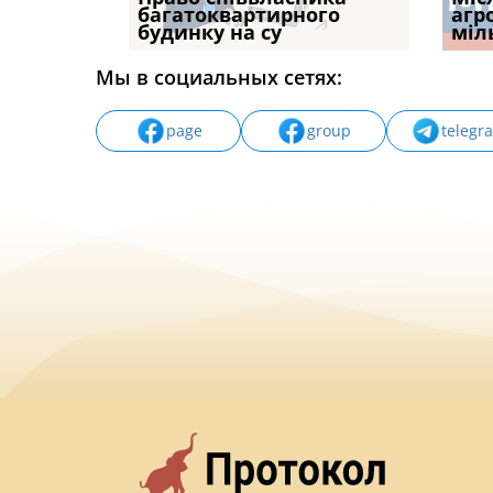
илася: як
багатоквартирного
ПРОБЛЕМА «СУДОВОЇ
відшк
агр
будинку на су
ПРАКТИКИ», АБО ПР
наявні
міл
Мы в социальных сетях:
page
group
telegr