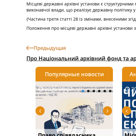
Місцеві державні архівні установи є структурними 
виконавчої влади, що реалізує державну політику у 
{Частина третя статті 28 із змінами, внесеними згі
Положення про місцеві державні архівні установи
Предыдущая
Про Національний архівний фонд та ар
Популярные новости
Ан
2026-08-07
2026-08-03
2026-
20
р, але
Право співвласника
ФУНДАМЕНТАЛЬНА
Якщо с
Міс