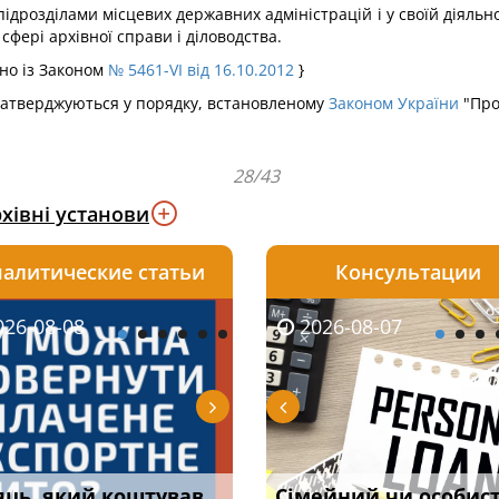
підрозділами місцевих державних адміністрацій і у своїй діяльно
сфері архівної справи і діловодства.
дно із Законом
№ 5461-VI від 16.10.2012
}
 затверджуються у порядку, встановленому
Законом України
"Про 
28/43
хівні установи
алитические статьи
Консультации
08-06
26-08-08
2026-08-05
2026-08-06
2026-08-07
2026-08-07
2026-07-30
уд встановив для
яць, який коштував
Чи потрібна ФОП
Документи, на яких не
Огляд практики ВС від
Сімейний чи особис
Восьмий ААС фак