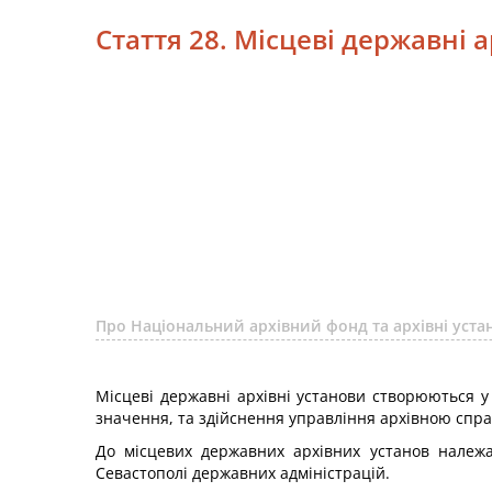
Стаття 28. Місцеві державні 
Про Національний архівний фонд та архівні уст
Місцеві державні архівні установи створюються у
значення, та здійснення управління архівною справ
До місцевих державних архівних установ належат
Севастополі державних адміністрацій.