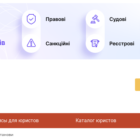
исы для юристов
Каталог юристов
установи