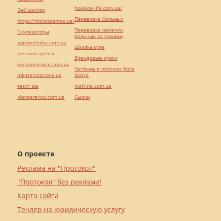
hospice-life.com.ua/
Веб мастер
Перевозка больных
https://motokosmos.ua/
Перевозка лежачих
Синтезаторы
больных за границу
agrotechnika.com.ua
Шкафы купе
perevod.agency
Брендовые сумки
europeservice.com.ua
Натяжные потолки Nova
mk-translations.ua
Stelya
текст юа
maltina.com.ua
kievperevod.com.ua
Cылки
О проекте
Реклама на "Протокол"
"Протокол" без реклами!
Карта сайта
Тендер на юридическую услугу