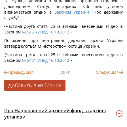
та функції держави з управління архівною справою і
діловодством. Статус посадових осіб цих установ
визначається згідно із
Законом України
"Про державну
службу".
{Частина друга статті 25 із змінами, внесеними згідно із
Законом
№ 5461-VI від 16.10.2012
}
Положення про центральні державні архіви України
затверджуються Міністерством юстиції України.
{Частина третя статті 25 із змінами, внесеними згідно із
Законом
№ 5461-VI від 16.10.2012
}
Предыдущая
Следующая
25/43
Добавить в избраное
Про Національний архівний фонд та архівні
установи