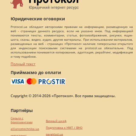
Юридические оговорки
Protocol.ua обладает авторскими правами на информацию, размещенную на
веб - страницах данного ресурса, если не указано иное. Под информацией
понимаются тексты, комментарии, статьи, фотоизображения, рисунки, ящик-
шота, сканы, видео, аудио, другие материалы. При использовании материалов,
размещенных на веб - страницах «Протокол» наличие гиперссылки открытого
для индексации поисковыми системами на protocol.ua обязательна. Под
использованием понимается копирования, адаптация, рерайтинг, модификация
и тому подобное.
Полный текст
Приймаємо до оплати
Copyright © 2014-2026 «Протокол». Все права защищены.
Партнёры
Серьги с
Винный шкаф
бриллиантами
Подготовка к НМТ / ВНО
alliancetechnika.ua
pereklad.ua
миралинкс