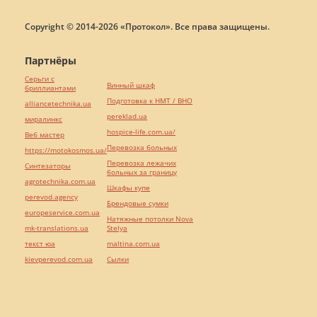
Copyright © 2014-2026 «Протокол». Все права защищены.
Партнёры
Серьги с
Винный шкаф
бриллиантами
Подготовка к НМТ / ВНО
alliancetechnika.ua
pereklad.ua
миралинкс
hospice-life.com.ua/
Веб мастер
Перевозка больных
https://motokosmos.ua/
Перевозка лежачих
Синтезаторы
больных за границу
agrotechnika.com.ua
Шкафы купе
perevod.agency
Брендовые сумки
europeservice.com.ua
Натяжные потолки Nova
mk-translations.ua
Stelya
текст юа
maltina.com.ua
kievperevod.com.ua
Cылки