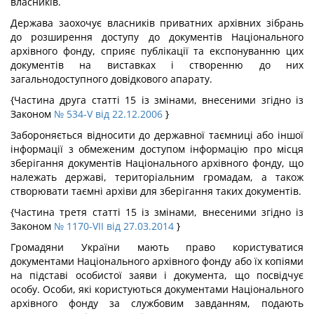
власників.
Держава заохочує власників приватних архівних зібрань
до розширення доступу до документів Національного
архівного фонду, сприяє публікації та експонуванню цих
документів на виставках і створенню до них
загальнодоступного довідкового апарату.
{Частина друга статті 15 із змінами, внесеними згідно із
Законом
№ 534-V від 22.12.2006
}
Забороняється відносити до державної таємниці або іншої
інформації з обмеженим доступом інформацію про місця
зберігання документів Національного архівного фонду, що
належать державі, територіальним громадам, а також
створювати таємні архіви для зберігання таких документів.
{Частина третя статті 15 із змінами, внесеними згідно із
Законом
№ 1170-VII від 27.03.2014
}
Громадяни України мають право користуватися
документами Національного архівного фонду або їх копіями
на підставі особистої заяви і документа, що посвідчує
особу. Особи, які користуються документами Національного
архівного фонду за службовим завданням, подають