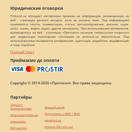
Юридические оговорки
Protocol.ua обладает авторскими правами на информацию, размещенную на
веб - страницах данного ресурса, если не указано иное. Под информацией
понимаются тексты, комментарии, статьи, фотоизображения, рисунки, ящик-
шота, сканы, видео, аудио, другие материалы. При использовании материалов,
размещенных на веб - страницах «Протокол» наличие гиперссылки открытого
для индексации поисковыми системами на protocol.ua обязательна. Под
использованием понимается копирования, адаптация, рерайтинг, модификация
и тому подобное.
Полный текст
Приймаємо до оплати
Copyright © 2014-2026 «Протокол». Все права защищены.
Партнёры
Серьги с
Винный шкаф
бриллиантами
Подготовка к НМТ / ВНО
alliancetechnika.ua
pereklad.ua
миралинкс
hospice-life.com.ua/
Веб мастер