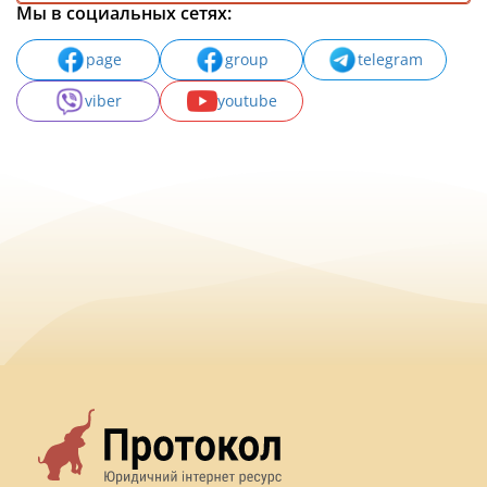
Мы в социальных сетях:
page
group
telegram
viber
youtube