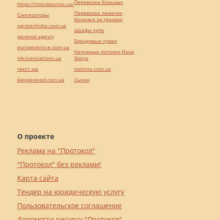
Перевозка больных
https://motokosmos.ua/
Перевозка лежачих
Синтезаторы
больных за границу
agrotechnika.com.ua
Шкафы купе
perevod.agency
Брендовые сумки
europeservice.com.ua
Натяжные потолки Nova
mk-translations.ua
Stelya
текст юа
maltina.com.ua
kievperevod.com.ua
Cылки
О проекте
Реклама на "Протокол"
"Протокол" без реклами!
Карта сайта
Тендер на юридическую услугу
Пользовательское соглашение
Допомогти ресурсу "Протокол"