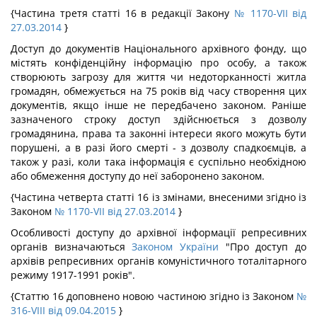
{Частина третя статті 16 в редакції Закону
№ 1170-VII від
27.03.2014
}
Доступ до документів Національного архівного фонду, що
містять конфіденційну інформацію про особу, а також
створюють загрозу для життя чи недоторканності житла
громадян, обмежується на 75 років від часу створення цих
документів, якщо інше не передбачено законом. Раніше
зазначеного строку доступ здійснюється з дозволу
громадянина, права та законні інтереси якого можуть бути
порушені, а в разі його смерті - з дозволу спадкоємців, а
також у разі, коли така інформація є суспільно необхідною
або обмеження доступу до неї заборонено законом.
{Частина четверта статті 16 із змінами, внесеними згідно із
Законом
№ 1170-VII від 27.03.2014
}
Особливості доступу до архівної інформації репресивних
органів визначаються
Законом України
"Про доступ до
архівів репресивних органів комуністичного тоталітарного
режиму 1917-1991 років".
{Статтю 16 доповнено новою частиною згідно із Законом
№
316-VIII від 09.04.2015
}