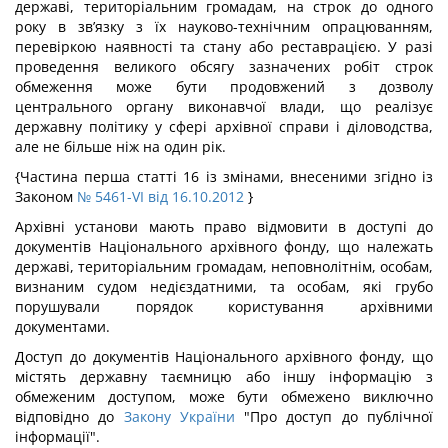
державі, територіальним громадам, на строк до одного
року в зв’язку з їх науково-технічним опрацюванням,
перевіркою наявності та стану або реставрацією. У разі
проведення великого обсягу зазначених робіт строк
обмеження може бути продовжений з дозволу
центрального органу виконавчої влади, що реалізує
державну політику у сфері архівної справи і діловодства,
але не більше ніж на один рік.
{Частина перша статті 16 із змінами, внесеними згідно із
Законом
№ 5461-VI від 16.10.2012
}
Архівні установи мають право відмовити в доступі до
документів Національного архівного фонду, що належать
державі, територіальним громадам, неповнолітнім, особам,
визнаним судом недієздатними, та особам, які грубо
порушували порядок користування архівними
документами.
Доступ до документів Національного архівного фонду, що
містять державну таємницю або іншу інформацію з
обмеженим доступом, може бути обмежено виключно
відповідно до
Закону України
"Про доступ до публічної
інформації".