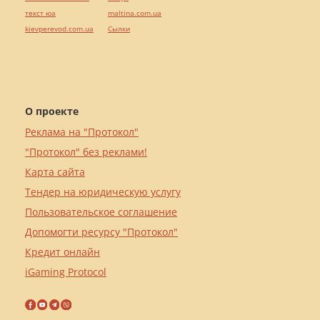
текст юа
maltina.com.ua
kievperevod.com.ua
Cылки
О проекте
Реклама на "Протокол"
"Протокол" без реклами!
Карта сайта
Тендер на юридическую услугу
Пользовательское соглашение
Допомогти ресурсу "Протокол"
Кредит онлайн
iGaming Protocol