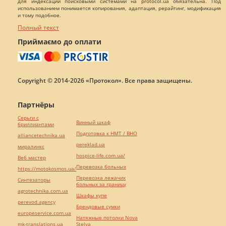
для индексации поисковыми системами на protocol.ua обязательна. Под
использованием понимается копирования, адаптация, рерайтинг, модификация
и тому подобное.
Полный текст
Приймаємо до оплати
Copyright © 2014-2026 «Протокол». Все права защищены.
Партнёры
Серьги с
Винный шкаф
бриллиантами
Подготовка к НМТ / ВНО
alliancetechnika.ua
pereklad.ua
миралинкс
hospice-life.com.ua/
Веб мастер
Перевозка больных
https://motokosmos.ua/
Перевозка лежачих
Синтезаторы
больных за границу
agrotechnika.com.ua
Шкафы купе
perevod.agency
Брендовые сумки
europeservice.com.ua
Натяжные потолки Nova
mk-translations.ua
Stelya