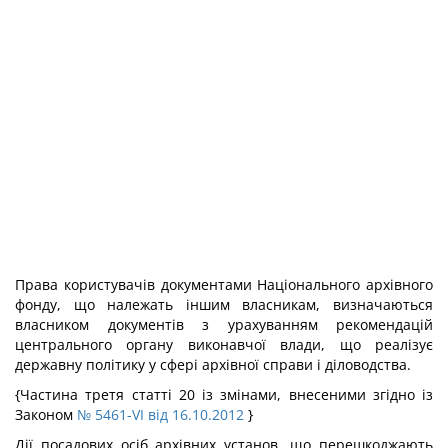
Права користувачів документами Національного архівного
фонду, що належать іншим власникам, визначаються
власником документів з урахуванням рекомендацій
центрального органу виконавчої влади, що реалізує
державну політику у сфері архівної справи і діловодства.
{Частина третя статті 20 із змінами, внесеними згідно із
Законом
№ 5461-VI від 16.10.2012
}
Дії посадових осіб архівних установ, що перешкоджають