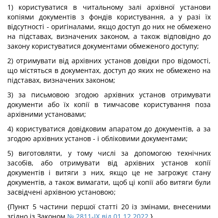
1) користуватися в читальному залі архівної установи
копіями документів з фондів користування, а у разі їх
відсутності - оригіналами, якщо доступ до них не обмежено
на підставах, визначених законом, а також відповідно до
закону користуватися документами обмеженого доступу;
2) отримувати від архівних установ довідки про відомості,
що містяться в документах, доступ до яких не обмежено на
підставах, визначених законом;
3) за письмовою згодою архівних установ отримувати
документи або їх копії в тимчасове користування поза
архівними установами;
4) користуватися довідковим апаратом до документів, а за
згодою архівних установ - і обліковими документами;
5) виготовляти, у тому числі за допомогою технічних
засобів, або отримувати від архівних установ копії
документів і витяги з них, якщо це не загрожує стану
документів, а також вимагати, щоб ці копії або витяги були
засвідчені архівною установою;
{Пункт 5 частини першої статті 20 із змінами, внесеними
згідно із Законом
№ 2811-IX від 01.12.2022
}