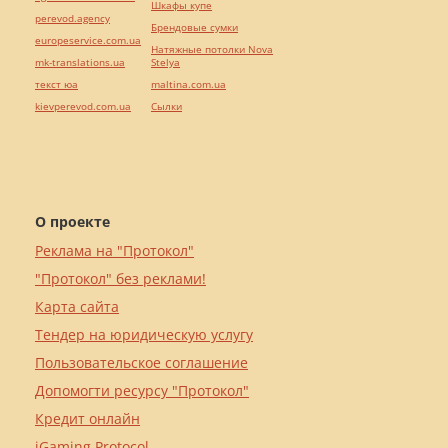
Шкафы купе
perevod.agency
Брендовые сумки
europeservice.com.ua
Натяжные потолки Nova
mk-translations.ua
Stelya
текст юа
maltina.com.ua
kievperevod.com.ua
Cылки
О проекте
Реклама на "Протокол"
"Протокол" без реклами!
Карта сайта
Тендер на юридическую услугу
Пользовательское соглашение
Допомогти ресурсу "Протокол"
Кредит онлайн
iGaming Protocol