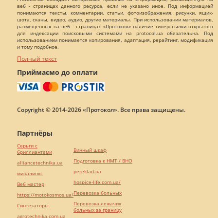
веб - страницах данного ресурса, если не указано иное. Под информацией
понимаются тексты, комментарии, статьи, фотоизображения, рисунки, ящик-
шота, сканы, видео, аудио, другие материалы. При использовании материалов,
размещенных на веб - страницах «Протокол» наличие гиперссылки открытого
для индексации поисковыми системами на protocol.ua обязательна. Под
использованием понимается копирования, адаптация, рерайтинг, модификация
и тому подобное.
Полный текст
Приймаємо до оплати
Copyright © 2014-2026 «Протокол». Все права защищены.
Партнёры
Серьги с
Винный шкаф
бриллиантами
Подготовка к НМТ / ВНО
alliancetechnika.ua
pereklad.ua
миралинкс
hospice-life.com.ua/
Веб мастер
Перевозка больных
https://motokosmos.ua/
Перевозка лежачих
Синтезаторы
больных за границу
agrotechnika.com.ua