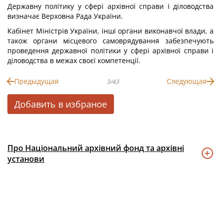
Державну політику у сфері архівної справи і діловодства
визначає Верховна Рада України.
Кабінет Міністрів України, інші органи виконавчої влади, а
також органи місцевого самоврядування забезпечують
проведення державної політики у сфері архівної справи і
діловодства в межах своєї компетенції.
Предыдущая
Следующая
3/43
Добавить в избраное
Про Національний архівний фонд та архівні
установи