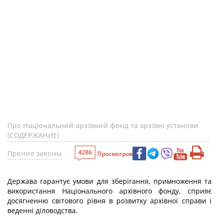
Про Національний архівний фонд та архівні установи
(СОДЕРЖАНИЕ)
4286
Прочие законы
Просмотров
Держава гарантує умови для зберігання, примноження та
використання Національного архівного фонду, сприяє
досягненню світового рівня в розвитку архівної справи і
веденні діловодства.