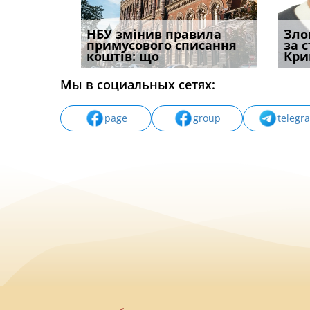
і
НБУ змінив правила
Водії можуть отримати
Якщо с
Зло
способом
примусового списання
компенсацію за
відшк
за 
вих
коштів: що
незаконні дії
наявні
Кри
Мы в социальных сетях:
page
group
telegr