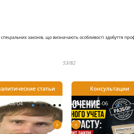
я спеціальних законів, що визначають особливості здобуття проф
53/82
алитические статьи
Консультации
08-06
26-08-04
2026-08-05
2026-08-06
2026-08-04
2026-08-06
2026-07-30