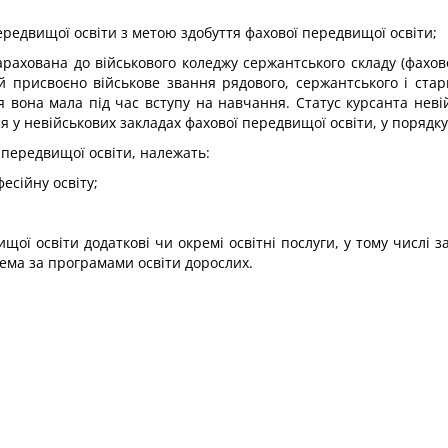
передвищої освіти з метою здобуття фахової передвищої освіти;
зарахована до військового коледжу сержантського складу (фах
й присвоєно військове звання рядового, сержантського і ста
 вона мала під час вступу на навчання. Статус курсанта неві
я у невійськових закладах фахової передвищої освіти, у порядку
ї передвищої освіти, належать:
есійну освіту;
вищої освіти додаткові чи окремі освітні послуги, у тому числі 
рема за програмами освіти дорослих.