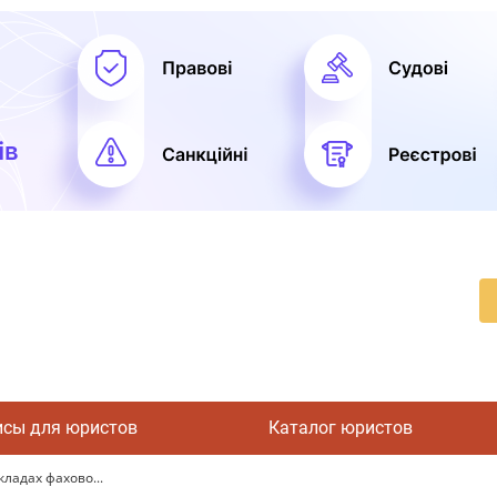
исы для юристов
Каталог юристов
кладах фахово...