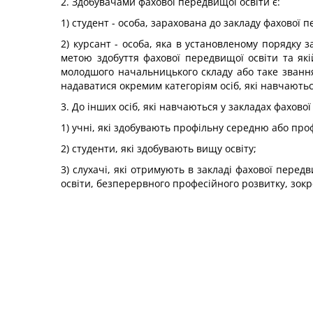
2. Здобувачами фахової передвищої освіти є:
1) студент - особа, зарахована до закладу фахової 
2) курсант - особа, яка в установленому порядку 
метою здобуття фахової передвищої освіти та які
молодшого начальницького складу або таке звання
надаватися окремим категоріям осіб, які навчаютьс
3. До інших осіб, які навчаються у закладах фахово
1) учні, які здобувають профільну середню або проф
2) студенти, які здобувають вищу освіту;
3) слухачі, які отримують в закладі фахової перед
освіти, безперервного професійного розвитку, зок