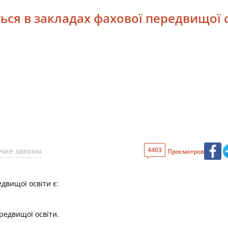
ться в закладах фахової передвищої 
4403
чие законы
Просмотров
двищої освіти є:
ередвищої освіти.