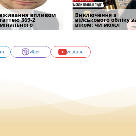
уд встановив для
вживання впливом
Особливості захисту у
Документи, на яких не
Переоформлення
Виключення з
Восьмий ААС фак
одування шкоди
статтею 369-2
кримінальному
проставляється
відстрочки за іншою
військового обліку з
підтвердив, що 
с
мінального
провадженні: я
апостиль: пер
підставою: нов
віком: чи можл
може скас
am
viber
youtube