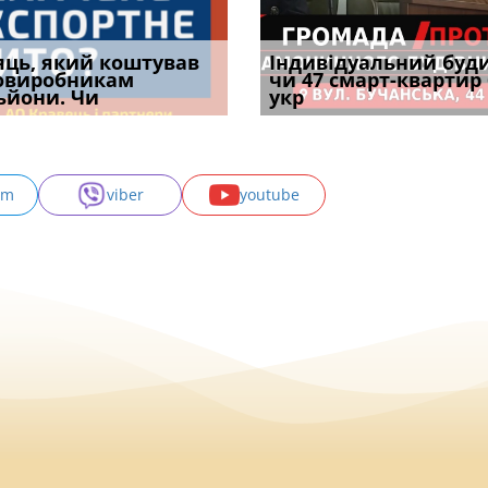
уд встановив для
яць, який коштував
Штраф ТЦК при зміні
Документи, на яких не
Огляд практики ВС від
Індивідуальний буд
Восьмий ААС фак
одування шкоди
овиробникам
місця проживання:
проставляється
Ростислава Кравця, що
чи 47 смарт-квартир
підтвердив, що 
с
ьйони. Чи
розбір судов
апостиль: пер
опублі
укр
може скас
am
viber
youtube