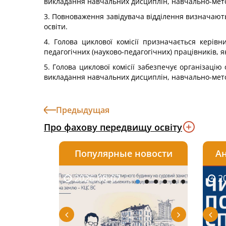
викладання навчальних дисциплін, навчально-мето
3. Повноваження завідувача відділення визначают
освіти.
4. Голова циклової комісії призначається керів
педагогічних (науково-педагогічних) працівників, як
5. Голова циклової комісії забезпечує організаці
викладання навчальних дисциплін, навчально-метод
Предыдущая
Про фахову передвищу освіту
Популярные новости
Ан
2026-08-07
2026-08-03
2026-
20