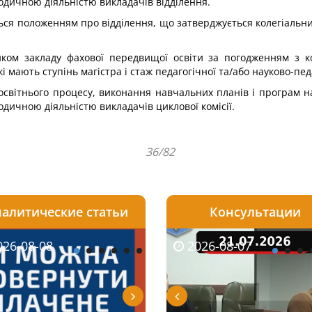
дичною діяльністю викладачів відділення.
ься положенням про відділення, що затверджується колегіальн
ником закладу фахової передвищої освіти за погодженням з 
і мають ступінь магістра і стаж педагогічної та/або науково-пед
ю освітнього процесу, виконання навчальних планів і програм 
ичною діяльністю викладачів циклової комісії.
36/82
алитические статьи
Консультации
08-06
26-08-08
2026-05-25
2026-08-06
2026-08-07
2026-08-07
2026-07-30