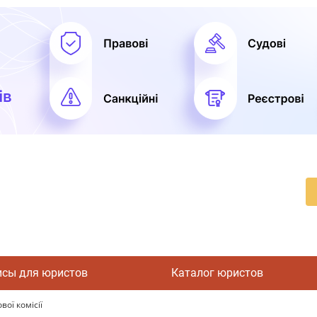
исы для юристов
Каталог юристов
вої комісії