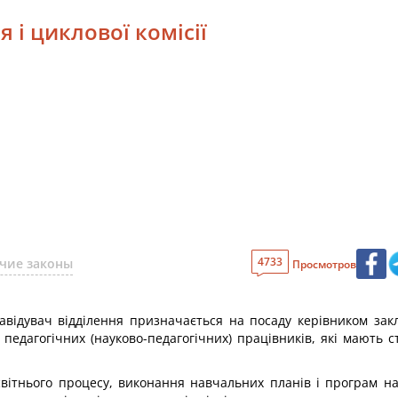
я і циклової комісії
4733
чие законы
Просмотров
Завідувач відділення призначається на посаду керівником за
едагогічних (науково-педагогічних) працівників, які мають ст
освітнього процесу, виконання навчальних планів і програм н