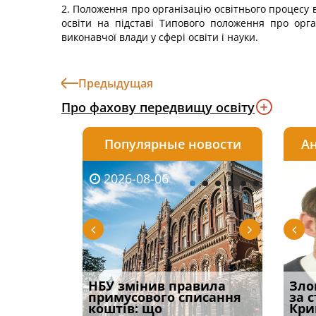
2. Положення про організацію освітнього процесу 
освіти на підставі Типового положення про орг
виконавчої влади у сфері освіти і науки.
Предыдущая
Про фахову передвищу освіту
Популярные новости
Ан
2026-08-06
2026-08-03
2026-
20
і
НБУ змінив правила
Водії можуть отримати
Якщо с
Зло
способом
примусового списання
компенсацію за
відшк
за 
вих
коштів: що
незаконні дії
наявні
Кри