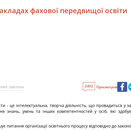
 закладах фахової передвищої освіти
2402
чие законы
Просмотров
іти - це інтелектуальна, творча діяльність, що провадиться у 
ня знань, умінь та інших компетентностей у осіб, які здобу
ує питання організації освітнього процесу відповідно до закон