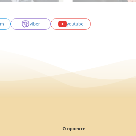
am
viber
youtube
О проекте