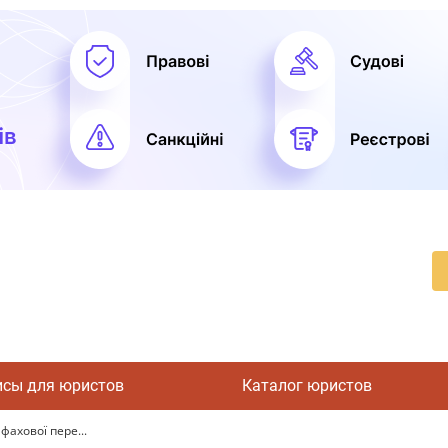
исы для юристов
Каталог юристов
фахової пере...