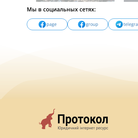
Мы в социальных сетях:
page
group
telegr