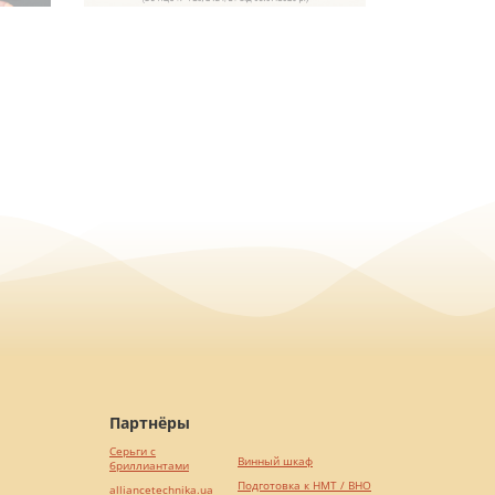
Партнёры
Серьги с
Винный шкаф
бриллиантами
Подготовка к НМТ / ВНО
alliancetechnika.ua