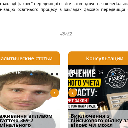
в закладі фахової передвищої освіти затверджується колегіаль
анізацію освітнього процесу в закладах фахової передвищої 
45/82
алитические статьи
Консультации
08-06
26-08-04
2026-08-05
2026-08-06
2026-08-04
2026-08-06
2026-07-30
уд встановив для
вживання впливом
Особливості захисту у
Документи, на яких не
Переоформлення
Виключення з
Восьмий ААС фак
одування шкоди
статтею 369-2
кримінальному
проставляється
відстрочки за іншою
військового обліку з
підтвердив, що 
с
мінального
провадженні: я
апостиль: пер
підставою: нов
віком: чи можл
може скас