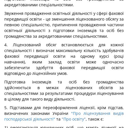
акредитованими спеціальностями.
Звуження провадження освітньої діяльності у сфері фахової
передвищої освіти - це зменшення ліцензованого обсягу за
певною спеціальністю, припинення провадження частини
освітньої діяльності з підготовки іноземців та осіб без
громадянства за акредитованими спеціальностями.
4. Ліцензований обсяг встановлюється для кожної
спеціальності і визначає максимальну кількість здобувачів
фахової передвищої освіти на одному курсі (році
навчання), яким заклад освіти може одночасно
забезпечити здобуття фахової передвищої освіти
відповідно до ліцензійних умов.
Підготовка іноземців та осіб без громадянства
здійснюється в межах ліцензованих обсягів за
спеціальностями за результатами процедури ліцензування
в цілому для такого виду діяльності.
5. Підставами для переоформлення ліцензії, крім підстав,
визначених законами України
"Про ліцензування видів
господарської діяльності"
та
"Про освіту"
, також є:
1) реорганізація юридичних осіб, що мають ліцензії на