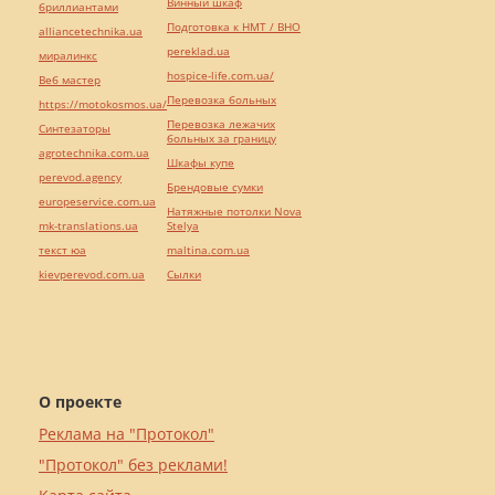
Винный шкаф
бриллиантами
Подготовка к НМТ / ВНО
alliancetechnika.ua
pereklad.ua
миралинкс
hospice-life.com.ua/
Веб мастер
Перевозка больных
https://motokosmos.ua/
Перевозка лежачих
Синтезаторы
больных за границу
agrotechnika.com.ua
Шкафы купе
perevod.agency
Брендовые сумки
europeservice.com.ua
Натяжные потолки Nova
mk-translations.ua
Stelya
текст юа
maltina.com.ua
kievperevod.com.ua
Cылки
О проекте
Реклама на "Протокол"
"Протокол" без реклами!