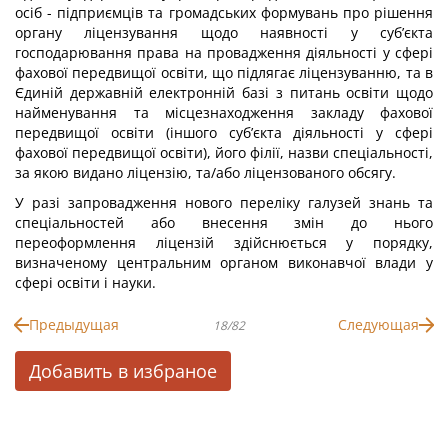
осіб - підприємців та громадських формувань про рішення
органу ліцензування щодо наявності у суб’єкта
господарювання права на провадження діяльності у сфері
фахової передвищої освіти, що підлягає ліцензуванню, та в
Єдиній державній електронній базі з питань освіти щодо
найменування та місцезнаходження закладу фахової
передвищої освіти (іншого суб’єкта діяльності у сфері
фахової передвищої освіти), його філії, назви спеціальності,
за якою видано ліцензію, та/або ліцензованого обсягу.
У разі запровадження нового переліку галузей знань та
спеціальностей або внесення змін до нього
переоформлення ліцензій здійснюється у порядку,
визначеному центральним органом виконавчої влади у
сфері освіти і науки.
Предыдущая
Следующая
18/82
Добавить в избраное