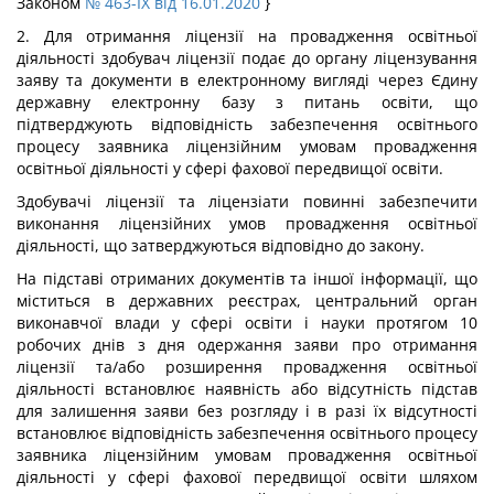
Законом
№ 463-IX від 16.01.2020
}
2. Для отримання ліцензії на провадження освітньої
діяльності здобувач ліцензії подає до органу ліцензування
заяву та документи в електронному вигляді через Єдину
державну електронну базу з питань освіти, що
підтверджують відповідність забезпечення освітнього
процесу заявника ліцензійним умовам провадження
освітньої діяльності у сфері фахової передвищої освіти.
Здобувачі ліцензії та ліцензіати повинні забезпечити
виконання ліцензійних умов провадження освітньої
діяльності, що затверджуються відповідно до закону.
На підставі отриманих документів та іншої інформації, що
міститься в державних реєстрах, центральний орган
виконавчої влади у сфері освіти і науки протягом 10
робочих днів з дня одержання заяви про отримання
ліцензії та/або розширення провадження освітньої
діяльності встановлює наявність або відсутність підстав
для залишення заяви без розгляду і в разі їх відсутності
встановлює відповідність забезпечення освітнього процесу
заявника ліцензійним умовам провадження освітньої
діяльності у сфері фахової передвищої освіти шляхом