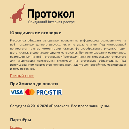
Юридические оговорки
Protocol.ua обладает авторскими правами на информацию, размещенную на
веб - страницах данного ресурса, если не указано иное. Под информацией
понимаются тексты, комментарии, статьи, фотоизображения, рисунки, ящик-
шота, сканы, видео, аудио, другие материалы. При использовании материалов,
размещенных на веб - страницах «Протокол» наличие гиперссылки открытого
для индексации поисковыми системами на protocol.ua обязательна. Под
использованием понимается копирования, адаптация, рерайтинг, модификация
и тому подобное.
Полный текст
Приймаємо до оплати
Copyright © 2014-2026 «Протокол». Все права защищены.
Партнёры
Серьги с