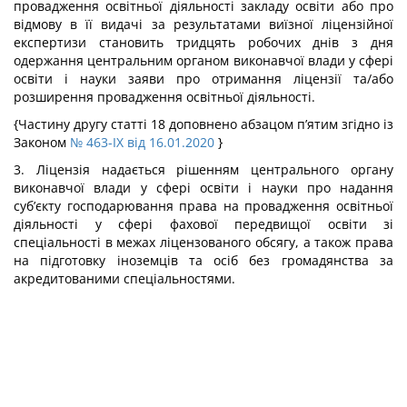
провадження освітньої діяльності закладу освіти або про
відмову в її видачі за результатами виїзної ліцензійної
експертизи становить тридцять робочих днів з дня
одержання центральним органом виконавчої влади у сфері
освіти і науки заяви про отримання ліцензії та/або
розширення провадження освітньої діяльності.
{Частину другу статті 18 доповнено абзацом п’ятим згідно із
Законом
№ 463-IX від 16.01.2020
}
3. Ліцензія надається рішенням центрального органу
виконавчої влади у сфері освіти і науки про надання
суб’єкту господарювання права на провадження освітньої
діяльності у сфері фахової передвищої освіти зі
спеціальності в межах ліцензованого обсягу, а також права
на підготовку іноземців та осіб без громадянства за
акредитованими спеціальностями.