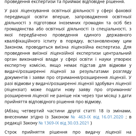
проведення експертизи та приймає відповідне рішення.
У разі ліцензування освітньої діяльності у сфері фахової
передвищої освіти вперше, запровадження освітньої
діяльності з підготовки іноземних громадян та осіб без
громадянства або освітньої діяльності із спеціальності, з
якої передбачено проведення єдиного державного
кваліфікаційного іспиту в порядку, встановленому цим
Законом, проводиться виїзна ліцензійна експертиза. Для
проведення виїзної ліцензійної експертизи центральний
орган виконавчої влади у сфері освіти і науки утворює
експертну комісію, якщо немає підстав для відмови у
видачі/розширенні ліцензії за результатами розгляду
документів і заяви про отримання/розширення ліцензії. У
разі відмови у видачі/розширенні ліцензії здобувач ліцензії
(ліцензіат) може подати нову заяву про отримання/
розширення ліцензії не раніше ніж через три місяці з дати
прийняття відповідного рішення про відмову.
{Абзац четвертий частини другої статті 18 із змінами,
внесеними згідно із Законом
№ 463-IX від 16.01.2020
; в
редакції Закону
№ 1369-IX від 30.03.2021
}
Строк прийняття рішення про видачу ліцензії на