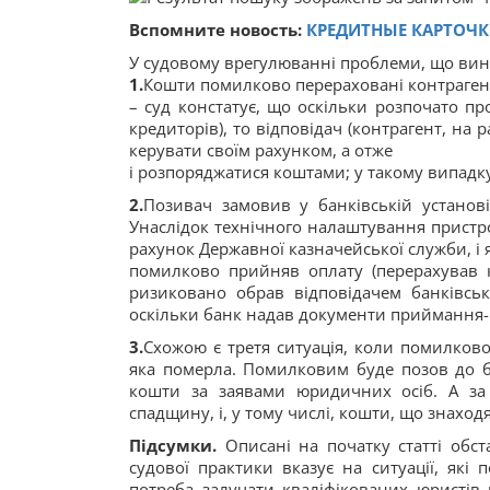
Вспомните новость:
КРЕДИТНЫЕ КАРТОЧКИ
У судовому врегулюванні проблеми, що вин
1.
Кошти помилково перераховані контрагенту
– суд констатує, що оскільки розпочато пр
кредиторів), то відповідач (контрагент, на
керувати своїм рахунком, а отже
і розпоряджатися коштами; у такому випадку
2.
Позивач замовив у банківській установ
Унаслідок технічного налаштування прист
рахунок Державної казначейської служби, і 
помилково прийняв оплату (перерахував 
ризиковано обрав відповідачем банківську
оскільки банк надав документи приймання-
3.
Схожою є третя ситуація, коли помилково
яка померла. Помилковим буде позов до ба
кошти за заявами юридичних осіб. А за
спадщину, і, у тому числі, кошти, що знаход
Підсумки.
Описані на початку статті обс
судової практики вказує на ситуації, які
потреба залучати кваліфікованих юристів 