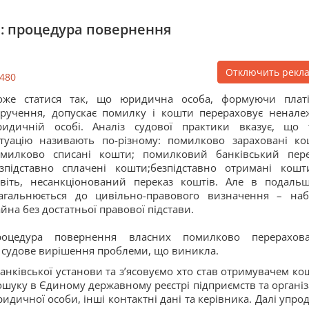
: процедура повернення
Отключить рекл
480
оже статися так, що юридична особа, формуючи плат
ручення, допускає помилку і кошти перераховує ненале
идичній особі. Аналіз судової практики вказує, що 
туацію називають по-різному: помилково зараховані ко
милково списані кошти; помилковий банківський пере
зпідставно сплачені кошти;безпідставно отримані кошти
віть, несанкціонований переказ коштів. Але в подаль
агальнюється до цивільно-правового визначення – наб
йна без достатньої правової підстави.
роцедура повернення власних помилково перерахов
і судове вирішення проблеми, що виникла.
нківської установи та з’ясовуємо хто став отримувачем кош
шуку в Єдиному державному реєстрі підприємств та організ
дичної особи, інші контактні дані та керівника. Далі упро