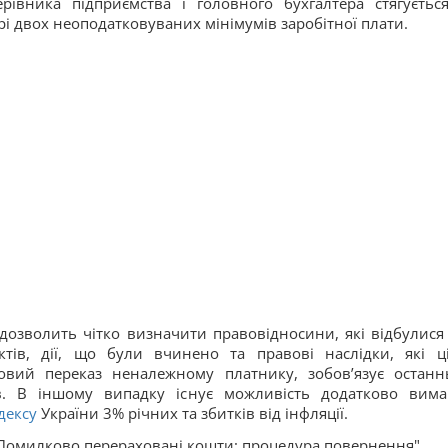
рівника підприємства і головного бухгалтера стягуєтьс
і двох неоподатковуваних мінімумів заробітної плати.
дозволить чітко визначити правовідносини, які відбулися 
ктів, дії, що були вчинено та правові наслідки, які ці
вий переказ неналежному платнику, зобов’язує останн
в. В іншому випадку існує можливість додатково вима
дексу
України 3% річних та збитків від інфляції.