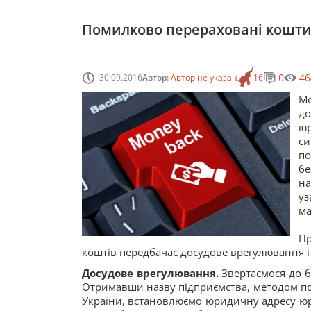
Помилково перераховані кошти
0
46
30.09.2016
Автор:
Автор не указан
16
М
до
юр
си
по
бе
на
уз
ма
П
коштів передбачає досудове врегулювання 
Досудове врегулювання.
Звертаємося до ба
Отримавши назву підприємства, методом по
України, встановлюємо юридичну адресу юри