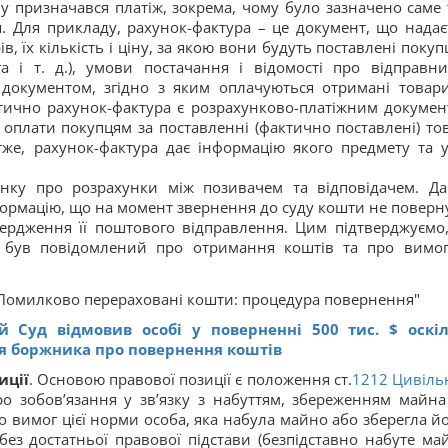
призначався платіж, зокрема, чому було зазначено саме 
я. Для прикладу, рахунок-фактура – це документ, що надає
, їх кількість і ціну, за якою вони будуть поставлені покуп
а і т. д.), умови постачання і відомості про відправни
 документом, згідно з яким оплачуються отримані товар
тично рахунок-фактура є розрахунково-платіжним докумен
оплати покупцям за поставленні (фактично поставлені) то
тже, рахунок-фактура дає інформацію якого предмету та 
нку про розрахунки між позивачем та відповідачем. Д
ормацію, що на момент звернення до суду кошти не поверну
дтвердження її поштового відправлення. Цим підтверджуємо
н був повідомлений про отримання коштів та про вимог
й Суд відмовив особі у поверненні 500 тис. $ оскі
ня боржника про повернення коштів
иції
. Основою правової позиції є положення ст.
1212
Цивіль
о зобов’язання у зв’язку з набуттям, збереженням майна
до вимог цієї норми особа, яка набула майно або зберегла йо
без достатньої правової підстави (безпідставно набуте май