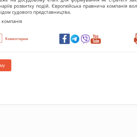
наріїв розвитку подій. Європейська правнича компанія вол
ідом судового представництва.
 компанія
Коментарии
му