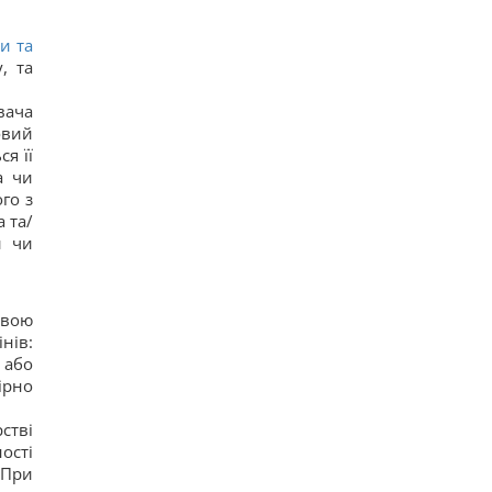
и та
, та
вача
овий
я її
а чи
го з
 та/
й чи
овою
нів:
 або
ірно
стві
ості
 При