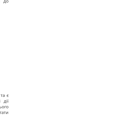
я до
та є
 дії
ього
гати