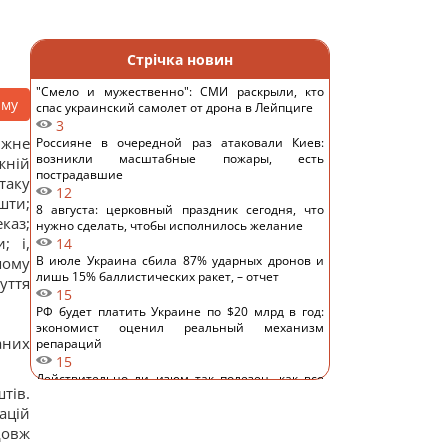
Стрічка новин
"Смело и мужественно": СМИ раскрыли, кто
аму
спас украинский самолет от дрона в Лейпциге
3
іжне
Россияне в очередной раз атаковали Киев:
возникли масштабные пожары, есть
жній
пострадавшие
таку
12
шти;
8 августа: церковный праздник сегодня, что
каз;
нужно сделать, чтобы исполнилось желание
; і,
14
В июле Украина сбила 87% ударных дронов и
шому
лишь 15% баллистических ракет, – отчет
уття
15
РФ будет платить Украине по $20 млрд в год:
экономист оценил реальный механизм
аних
репараций
15
Действительно ли изюм так полезен, как все
тів.
думают: ответ диетологов
ацій
15
Трамп неохотно усиливает давление на РФ, но
довж
законопроект Грэма заставит его принять меры,