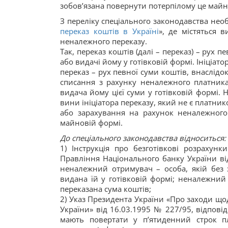
зобов’язана повернути потерпілому це майн
З переліку спеціального законодавства нео
переказ коштів в Україні
», де містяться 
неналежного переказу.
Так, переказ коштів (далі – переказ) – рух 
або видачі йому у готівковій формі. Ініціа
переказ – рух певної суми коштів, внаслідок
списання з рахунку неналежного платник
видача йому цієї суми у готівковій формі. 
вини ініціатора переказу, який не є платник
або зарахування на рахунок неналежного
майновій формі.
До спеціального законодавства відноситься:
1) Інструкція про безготівкові розрахун
Правління Національного банку України ві
неналежний отримувач – особа, якій без з
видана їй у готівковій формі; неналежний
переказана сума коштів;
2) Указ Президента України «Про заходи що
України» від 16.03.1995 № 227/95, відпові
мають повертати у п’ятиденний строк п