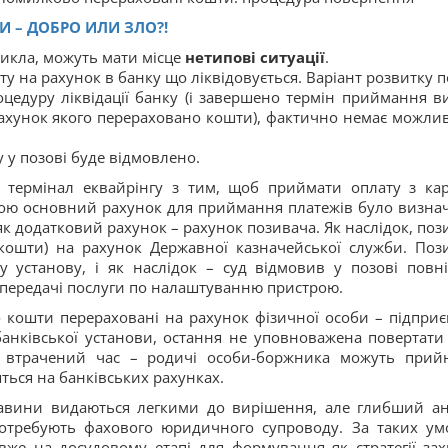
 – ДОБРО ИЛИ ЗЛО?!
икла, можуть мати місце
нетипові ситуації
.
 на рахунок в банку що ліквідовується. Варіант розвитку п
оцедуру ліквідації банку (і завершено термін приймання в
 рахунок якого перераховано кошти), фактично немає можлив
 у позові буде відмовлено.
і термінал еквайрінгу з тим, щоб приймати оплату з кар
рою основний рахунок для приймання платежів було визна
як додатковий рахунок – рахунок позивача. Як наслідок, поз
кошти) на рахунок Державної казначейської служби. Поз
 установу, і як наслідок – суд відмовив у позові повні
передачі послуги по налаштуванню пристрою.
 кошти перераховані на рахунок фізичної особи – підприє
нківської установи, остання не уповноважена повертати 
 втрачений час – родичі особи-боржника можуть прий
яться на банківських рахунках.
тавини видаються легкими до вирішення, але глибший ан
 потребують фахового юридичного супроводу. За таких ум
вже на досудовому етапі для формування як стратегії зах