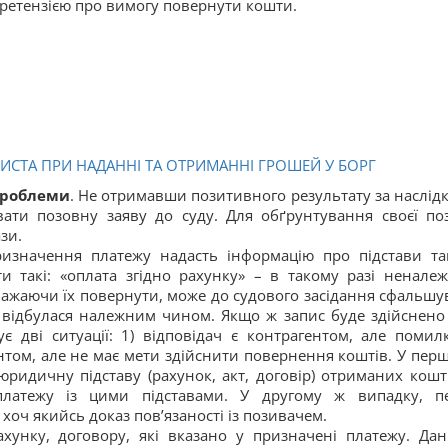
претензією про вимогу повернути кошти.
СТА ПРИ НАДАННІ ТА ОТРИМАННІ ГРОШЕЙ У БОРГ
проблеми
. Не отримавши позитивного результату за наслід
ати позовну заяву до суду. Для обґрунтування своєї поз
зи.
ризначення платежу надасть інформацію про підстави та
и такі: «оплата згідно рахунку» – в такому разі ненале
 бажаючи їх повернути, може до судового засідання сфальшу
 відбулася належним чином. Якщо ж запис буде здійснено
є дві ситуації: 1) відповідач є контрагентом, але помил
ентом, але не має мети здійснити повернення коштів. У пер
ридичну підставу (рахунок, акт, договір) отриманих кошті
платежу із цими підставами. У другому ж випадку, п
хоч якийсь доказ пов’язаності із позивачем.
хунку, договору, які вказано у призначені платежу. Да