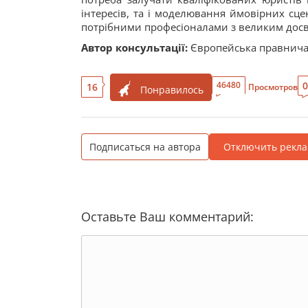
інтересів, та і моделювання ймовірних сце
потрібними професіоналами з великим досв
Автор консультації:
Європейська правнича
0
46480
16
Просмотров
Понравилось
Подписаться на автора
Отключить рекла
Оставьте Ваш комментарий: