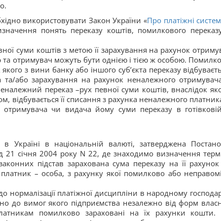
о.
бхідно використовувати Закон України «
Про платіжні систем
визначення понять переказу коштів, помилкового переказу
певної суми коштів з метою її зарахування на рахунок отриму
тор та отримувач можуть бути однією і тією ж особою. Помилк
 якого з вини банку або іншого суб’єкта переказу відбуваєтьс
а та/або зарахування на рахунок неналежного отримувач
Неналежний переказ –рух певної суми коштів, внаслідок яко
ом, відбувається її списання з рахунка неналежного платника
 отримувача чи видача йому суми переказу в готівкові
ки в Україні в національній валюті, затверджена Постан
д 21 січня 2004 року N 22, де знаходимо визначення термі
аконних підстав зарахована сума переказу на її рахунок
 платник – особа, з рахунку якої помилково або неправом
до нормалізації платіжної дисципліни в народному господар
дно до вимог якого підприємства незалежно від форм власн
латникам помилково зараховані на їх рахунки кошти.