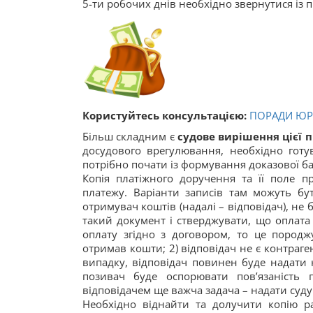
5-ти робочих днів необхідно звернутися із 
Користуйтесь консультацією:
ПОРАДИ ЮРИ
Більш складним є
судове вирішення цієї 
досудового врегулювання, необхідно готув
потрібно почати із формування доказової ба
Копія платіжного доручення та її поле п
платежу. Варіанти записів там можуть бут
отримувач коштів (надалі – відповідач), не
такий документ і стверджувати, що оплата
оплату згідно з договором, то це породжу
отримав кошти; 2) відповідач не є контраг
випадку, відповідач повинен буде надати ю
позивач буде оспорювати пов’язаність 
відповідачем ще важча задача – надати суду 
Необхідно віднайти та долучити копію ра