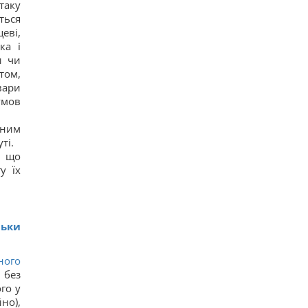
12
таку
Задержка до 10 часов: из-за обстрелов ряд
ться
поездов курсирует с задержками
цеві,
14
ка і
Бюджетный выбор: назван главный
и чи
автомобильный бестселлер в Европе
том,
16
Гороскоп на 8 августа: Львам - отдых, Козерогам
вари
- встреча с родными
умов
24
В уголовном деле рынка "Столичный"
аним
материалами стали сообщения о поддержке
ті.
ВСУ, - СМИ
16
, що
Навроцкий заявил о поддержке украинской
у їх
армии, но вспомнил о "флагах Бандеры"
15
Украинцы высказали мнение, когда закончится
война, - результаты опроса
15
льки
ного
 без
го у
но),