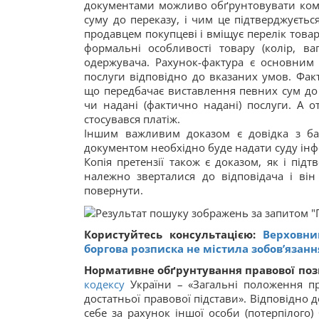
документами можливо обґрунтовувати кому 
суму до переказу, і чим це підтверджуєтьс
продавцем покупцеві і вміщує перелік товарів
формальні особливості товару (колір, ваг
одержувача. Рахунок-фактура є основним
послуги відповідно до вказаних умов. Фак
що передбачає виставлення певних сум до 
чи надані (фактично надані) послуги. А о
стосувався платіж.
Іншим важливим доказом є довідка з ба
документом необхідно буде надати суду інф
Копія претензії також є доказом, як і пі
належно зверталися до відповідача і ві
повернути.
Користуйтесь консультацією:
Верховни
боргова розписка не містила зобов’язан
Нормативне обґрунтування правової поз
кодексу
України – «Загальні положення пр
достатньої правової підстави». Відповідно 
себе за рахунок іншої особи (потерпілого) 