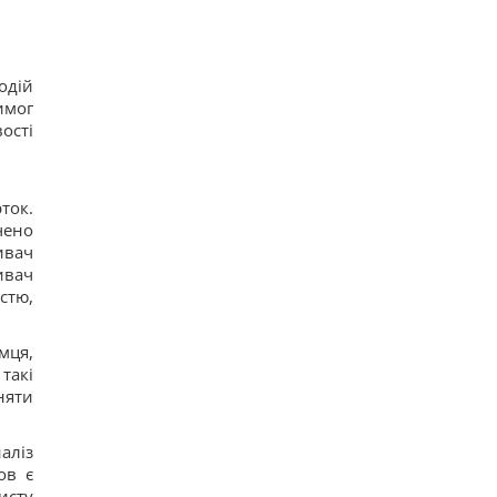
одій
имог
ості
ток.
чено
ивач
ивач
стю,
мця,
такі
няти
аліз
ов є
исту