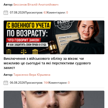
Автор:
Бессонов Віталій Анатолійович
07.08.2026
Просмотров:
63
Коментарии:
0
Виключення з військового обліку за віком: чи
можливо це сьогодні та які перспективи судового
захист
Автор:
Тарасенко Вера Юрьевна
06.08.2026
Просмотров:
164
Коментарии:
0