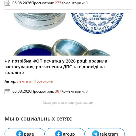
06.08.2026
Просмотров:
277
Коментарии:
0
Чи потрібна ФОП печатка у 2026 році: правила
застосування, роз'яснення ДПС та відповіді на
головні з
Автор:
Лента от Протокола
05.08.2026
Просмотров:
387
Коментарии:
0
Смотреть все консультации
Мы в социальных сетях:
page
group
telegram