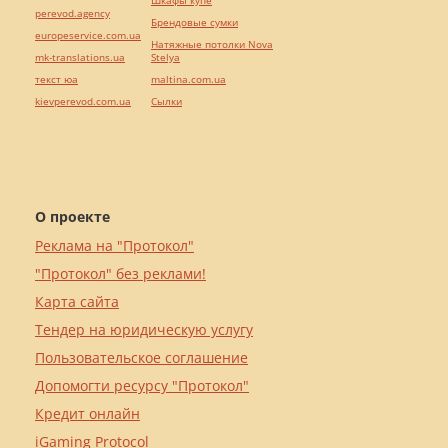
Шкафы купе
perevod.agency
Брендовые сумки
europeservice.com.ua
Натяжные потолки Nova
mk-translations.ua
Stelya
текст юа
maltina.com.ua
kievperevod.com.ua
Cылки
О проекте
Реклама на "Протокол"
"Протокол" без реклами!
Карта сайта
Тендер на юридическую услугу
Пользовательское соглашение
Допомогти ресурсу "Протокол"
Кредит онлайн
iGaming Protocol