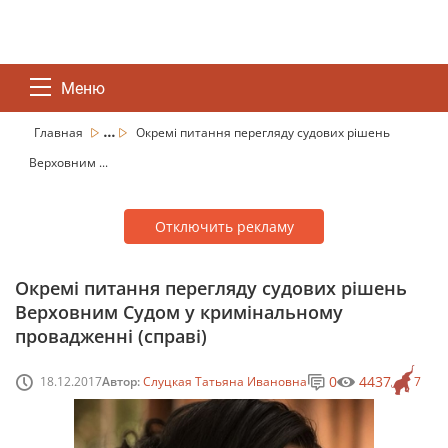
Меню
...
Главная
Окремі питання перегляду судових рішень
Верховним ...
Отключить рекламу
Окремі питання перегляду судових рішень
Верховним Судом у кримінальному
провадженні (справі)
0
4437
18.12.2017
Автор:
Слуцкая Татьяна Ивановна
7