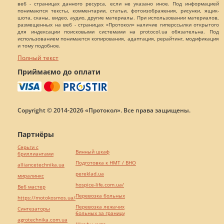
веб - страницах данного ресурса, если не указано иное. Под информацией
понимаются тексты, комментарии, статьи, фотоизображения, рисунки, ящик-
шота, сканы, видео, аудио, другие материалы. При использовании материалов,
размещенных на веб - страницах «Протокол» наличие гиперссылки открытого
для индексации поисковыми системами на protocol.ua обязательна. Под
использованием понимается копирования, адаптация, рерайтинг, модификация
и тому подобное.
Полный текст
Приймаємо до оплати
Copyright © 2014-2026 «Протокол». Все права защищены.
Партнёры
Серьги с
Винный шкаф
бриллиантами
Подготовка к НМТ / ВНО
alliancetechnika.ua
pereklad.ua
миралинкс
hospice-life.com.ua/
Веб мастер
Перевозка больных
https://motokosmos.ua/
Перевозка лежачих
Синтезаторы
больных за границу
agrotechnika.com.ua