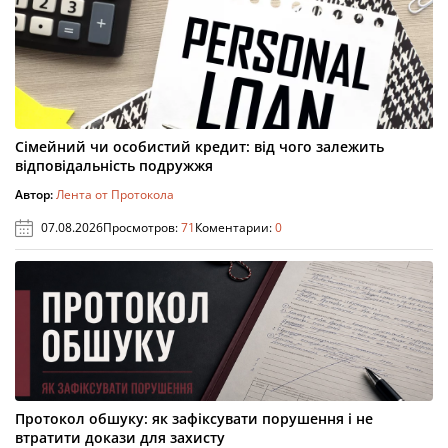
Сімейний чи особистий кредит: від чого залежить
відповідальність подружжя
Автор:
Лента от Протокола
07.08.2026
Просмотров:
71
Коментарии:
0
Протокол обшуку: як зафіксувати порушення і не
втратити докази для захисту