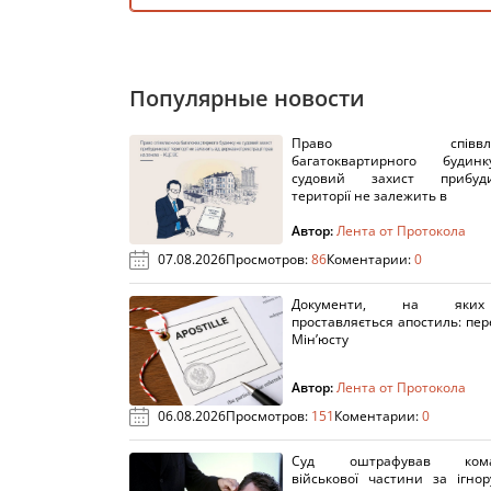
Популярные новости
Право співвлас
багатоквартирного буди
судовий захист прибуди
території не залежить в
Автор:
Лента от Протокола
07.08.2026
Просмотров:
86
Коментарии:
0
Документи, на яки
проставляється апостиль: пере
Мін’юсту
Автор:
Лента от Протокола
06.08.2026
Просмотров:
151
Коментарии:
0
Суд оштрафував кома
військової частини за ігно