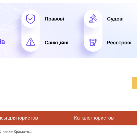
исы для юристов
Каталог юристов
 возле Крамато...