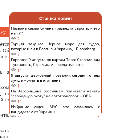
Стрічка новин
Названа самая сильная разведка Европы, и это
аму
не ГУР
2
ется
Турция закрыла Черное море для судов,
которые шли в Россию и Украину, - Bloomberg
. Об
7
ишет
Гороскоп 9 августа по картам Таро: Скорпионам
- усталость, Стрельцам - предательство
11
мы в
9 августа: церковный праздник сегодня, о чем
лучше молчать в этот день
11
ском
На Херсонщине россиянам приказали начать
, то
"свободную охоту" на автотранспорт, – ОВА
ойно
11
Избрание судей МУС: что случилось с
кандидатом от Украины
нте,
15
ИИ научился создавать жизнеспособные
вирусы, не существовавшие в природе, – NYT
вать
13
лане