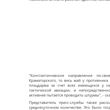
"Константиновское направление по-св
Краматорского, то весь май у противник
плацдарма за счет всех имеющихся у н
тактической авиации, и непосредствен
активнее пытается проводить штурмы", - ска
Представитель пресс-службы также расс
среднесуточном количестве. Это было тог