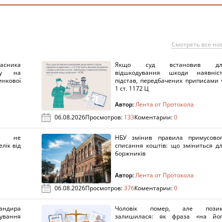
Смотреть все но
ника
Якщо суд встановив дл
нку на
відшкодування шкоди наявніс
нкової
підстав, передбачених приписами 
1 ст. 1172 Ц
Автор:
Лента от Протокола
06.08.2026
Просмотров:
133
Коментарии:
0
х не
НБУ змінив правила примусово
лік від
списання коштів: що зміниться д
боржників
Автор:
Лента от Протокола
06.08.2026
Просмотров:
376
Коментарии:
0
ндира
Чоловік помер, але позик
рування
залишилася: як фраза «на йо