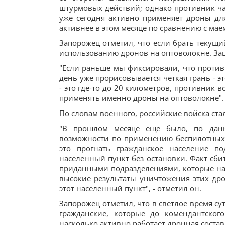
штурмовых действий; однако противник ча
уже сегодня активно применяет дроны для
активнее в этом месяце по сравнению с маем
Запорожец отметил, что если брать текущи
использованию дронов на оптоволокне. За
"Если раньше мы фиксировали, что против
день уже прорисовывается четкая грань - эт
- это где-то до 20 километров, противник в
применять именно дроны на оптоволокне".
По словам военного, российские войска ст
"В прошлом месяце еще было, по данн
возможности по применению беспилотных л
это прогнать гражданское население п
населенный пункт без остановки. Факт сб
приданными подразделениями, которые нахо
высокие результаты уничтожения этих дро
этот населенный пункт", - отметил он.
Запорожец отметил, что в светлое время с
гражданские, которые до комендантског
насколько активно работает дронная соста