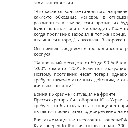
этом направлении.
"Что касается Константиновского направл
какие-то обходные маневры в отношен
развиваться в случае, если противник бу
будет пытаться опять же обходить Крамато
когда противник заходил в тот же Торецк,
втягивался в город", - рассказал Запорожец.
Он привел среднесуточное количество р
корпуса:
"За прошлый месяц это от 50 до 90 бойцов
"300", какое-то "200". Если нет эвакуаци
Поэтому противник несет потери; однак
требуют каких-то активных действий, и он
личным составом".
Война в Украине - ситуация на фронте
Пресс-секретарь Сил обороны Юга Украины
требует, чтобы оккупанты к концу лета пр
пытаются продвигаться одновременно на не
Вас также могут заинтересовать новости:РФ
Kyiv IndependentРоссия готова терять 20