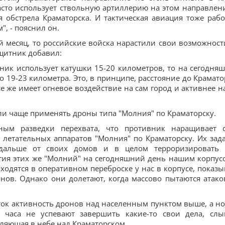
сто использует ствольную артиллерию на этом направлен
 обстрела Краматорска. И тактическая авиация тоже рабо
", - пояснил он.
й месяц, то российские войска нарастили свои возможност
щитник добавил:
ник использует катушки 15-20 километров, то на сегодня
о 19-23 километра. Это, в принципе, расстояние до Крамато
се же имеет огневое воздействие на сам город и активнее н
али чаще применять дроны типа "Молния" по Краматорску.
ым разведки перехвата, что противник наращивает 
етательных аппаратов "Молния" по Краматорску. Их зада
одальше от своих домов и в целом терроризировать 
ития этих же "Молний" на сегодняшний день нашим корпус
дятся в оперативном переброске у нас в корпусе, показы
нов. Однако они долетают, когда массово пытаются атако
уток активность дронов над населенным пунктом выше, а н
о часа не успевают завершить какие-то свои дела, слы
вляющая в небе над Краматорском.