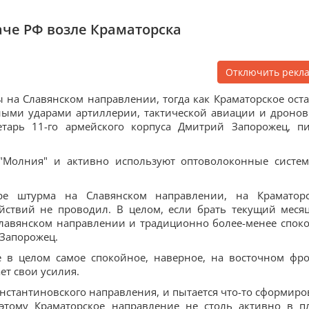
аче РФ возле Краматорска
Отключить рекл
на Славянском направлении, тогда как Краматорское оста
ными ударами артиллерии, тактической авиации и дронов
ретарь 11-го армейского корпуса Дмитрий Запорожец, п
"Молния" и активно используют оптоволоконные систе
е штурма на Славянском направлении, на Краматор
ствий не проводил. В целом, если брать текущий месяц
Славянском направлении и традиционно более-менее спок
 Запорожец.
е в целом самое спокойное, наверное, на восточном фро
ет свои усилия.
онстантиновского направления, и пытается что-то сформиро
оэтому Краматорское направление не столь активно в п