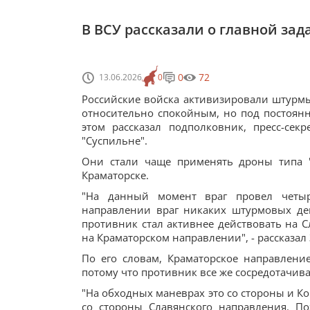
В ВСУ рассказали о главной зад
0
72
13.06.2026
0
Российские войска активизировали штурмы 
относительно спокойным, но под постоян
этом рассказал подполковник, пресс-сек
"Суспильне".
Они стали чаще применять дроны типа 
Краматорске.
"На данный момент враг провел четыр
направлении враг никаких штурмовых дей
противник стал активнее действовать на 
на Краматорском направлении", - рассказал
По его словам, Краматорское направлени
потому что противник все же сосредотачива
"На обходных маневрах это со стороны и К
со стороны Славянского направления. П