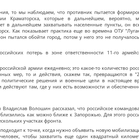
ения, то мы наблюдаем, что противник пытается формиро
ии Краматорска, которые в дальнейшем, вероятно, м
дет в дальнейшем захватывать населенные пункты, он вс
рск. Как показывает практика еще во времена ОТУ "Луган
 он пытался обойти город, потом у него это не получалось
оссийских потерь в зоне ответственности 11-го армейс
 российской армии ежедневно; это какое-то количество рос
онных мер, то и действия, скажем так, превращаются в "2
о политические решения и военные цели в настоящее в
и действуют там, где у них есть возможности и обеспеченн
 Владислав Волошин рассказал, что российское командов
иблизились как можно ближе к Запорожью. Для этого росс
скольких участках фронта.
 подходит к точке, когда нужно объявить новую мобилизаци
0 человек, чтобы захватить еще один квадратный километ