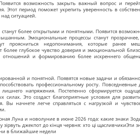
 Появится возможность закрыть важный вопрос и перей
я. Этот период поможет укрепить уверенность в собстве
 над ситуацией.
 станут более открытыми и понятными. Появится возможн
лышанным. Эмоциональные процессы станут прозрачнее,
ут проясниться недопонимания, которые ранее ме
т более глубокое чувство доверия и эмоциональной близо
ию отношений и формированию более искреннего общен
рированной и понятной. Появятся новые задачи и обязанно
способствовать профессиональному росту. Повседневные 
з лишнего напряжения. Постепенно сформируется ощущ
х силах. Это создаст благоприятные условия для развит
. Вы начнете легче справляться с нагрузкой и чувство
ми.
ерная Луна и новолуние в июне 2026 года: какие знаки Зод
у зірвуть джекпот до кінця червня: хто ці щасливчикиЭти з
зни в ближайшие недели