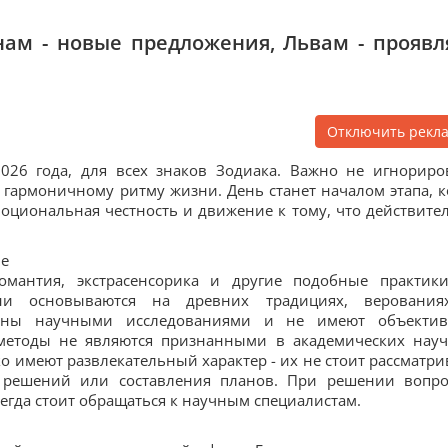
нам - новые предложения, Львам - проявл
Отключить рекл
2026 года, для всех знаков Зодиака. Важно не игнориро
 гармоничному ритму жизни. День станет началом этапа, к
оциональная честность и движение к тому, что действите
ле
иромантия, экстрасенсорика и другие подобные практик
ни основываются на древних традициях, веровани
дены научными исследованиями и не имеют объекти
и методы не являются признанными в академических нау
о имеют развлекательный характер - их не стоит рассматри
 решений или составления планов. При решении вопро
егда стоит обращаться к научным специалистам.