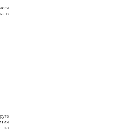
иеся
ка в
руга
ития
т на