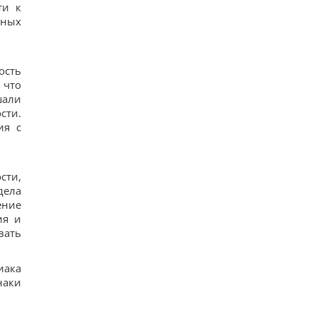
ти к
нных
ость
 что
шали
сти.
ия с
сти,
дела
ение
ия и
вать
иака
наки