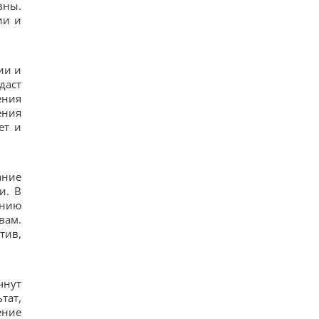
вны.
ии и
ии и
даст
ения
ения
ет и
ание
и. В
ению
вам.
тив,
чнут
тат,
ение