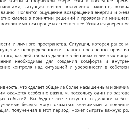
ой жизни и творческой сфере. Если в последнее время
тывшими, ситуация начнет постепенно оживать, возвр
ивацию. Появится ощущение возвращения энергии и жел
аметно смелее в принятии решений и проявлении инициат
 восприниматься проще и естественнее. Усилится увереннос
ости и личного пространства. Ситуация, которая ранее м
ущение неопределенности, начнет постепенно прояснят
 того, как действовать дальше в бытовых и личных вопро
нения необходимы для создания комфорта и внутре
щение контроля над ситуацией и уверенности в собстве
тивность, что сделает общение более насыщенным и значи
им окажется особенно важным, поскольку один из разгов
их событий. Вы будете легче вступать в диалоги и быс
учайные беседы могут оказаться значимыми и повлият
ия, полученная в этот период, может сыграть важную ро