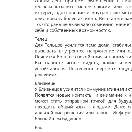
Овнам день принесет обновление в личн
области казались менее яркими или зас
интерес, вдохновение и внутреннюю мот
действовать более активно. Вы станете з
То, что раньше вызывало сомнения, начнет
себе и собственных возможностях.
Телец
Для Тельцов усилится тема дома, стабильн
вызывать внутреннее напряжение или ощ
Появится больше спокойствия и понимания
Вы начнете яснее видеть, какие изме
устойчивости. Постепенно вернется ощу
решениях.
Близнецы
У Близнецов усилится коммуникативная ак
Появятся новые контакты, и внимание к н
может стать отправной точкой для будущ
находить общий язык с людьми. Даже сл
дальнейшие решения или планы. Информац
ближайшем будущем.
Рак