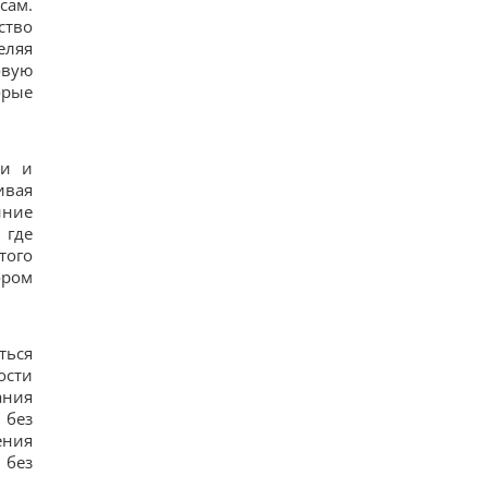
сам.
В уголовном деле рынка "Столичный"
материалами стали сообщения о поддержке
ство
ВСУ, - СМИ
еляя
14
овую
Навроцкий заявил о поддержке украинской
орые
армии, но вспомнил о "флагах Бандеры"
14
Украинцы высказали мнение, когда закончится
война, - результаты опроса
ии и
13
ивая
Аппетитная творожная запеканка с рисом:
старинный рецепт по-украински
нние
13
 где
Дантес показался с новой возлюбленной (фото)
того
17
ором
Ryanair добавил еще больше рейсов в Марокко:
сразу три из них – из Польши
27
ться
ости
ания
 без
ения
 без