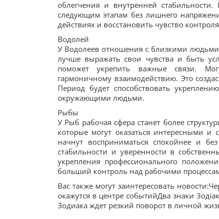
облегчения и внутренней стабильности.
следующим этапам без лишнего напряжени
действиях и восстановить чувство контроля
Водолей
У Водолеев отношения с близкими людьми
лучше выражать свои чувства и быть ус
поможет укрепить важные связи. Мог
гармоничному взаимодействию. Это создас
Период будет способствовать укреплен
окружающими людьми.
Рыбы
У Рыб рабочая сфера станет более структу
которые могут оказаться интересными и 
начнут восприниматься спокойнее и бе
стабильности и уверенности в собственны
укрепления профессионального положения
больший контроль над рабочими процесса
Вас также могут заинтересовать новости:Ч
окажутся в центре событийДва знаки Зодіак
Зодиака ждет резкий поворот в личной жи