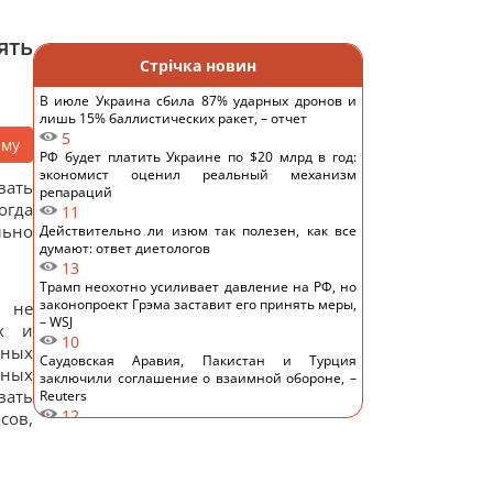
ять
Стрічка новин
В июле Украина сбила 87% ударных дронов и
лишь 15% баллистических ракет, – отчет
5
аму
РФ будет платить Украине по $20 млрд в год:
экономист оценил реальный механизм
вать
репараций
огда
11
льно
Действительно ли изюм так полезен, как все
думают: ответ диетологов
13
Трамп неохотно усиливает давление на РФ, но
законопроект Грэма заставит его принять меры,
и не
– WSJ
ях и
10
вных
Саудовская Аравия, Пакистан и Турция
чных
заключили соглашение о взаимной обороне, –
вать
Reuters
12
сов,
Россия предлагает иностранным заказчикам
новую ракету для Су-57, – СМИ
15
Старый монитор еще рано выбрасывать: как