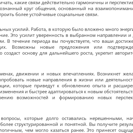
чать, какие связи действительно гармоничны и перспекти
осознанный круг общения, основанный на взаимопониман
троить более устойчивые социальные связи.
ных усилий. Работа, в которую было вложено много энерг
ние. Это усилит уверенность в выбранном направлении и 
и. В течение периода вы почувствуете, что ваши достиж
щих. Возможны новые предложения или подтвержд
 создаст основу для дальнейшего роста, укрепит авторит
еменах, движении и новых впечатлениях. Возникнет жел
опробовать новые направления в жизни или деятельност
ации, которые приведут к обновлению опыта и расшир
 изменения и быстрее адаптироваться к новым обстоятельст
ирению возможностей и формированию новых перспек
вопросы, которые долго оставались нерешенными, на
более структурированной и понятной. Вы получите резуль
логичным, чем могло казаться ранее. Это принесет ощущ