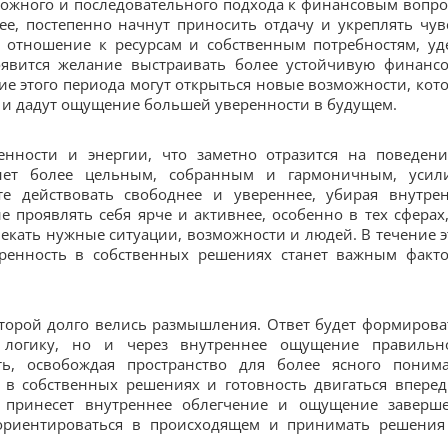
рожного и последовательного подхода к финансовым вопро
е, постепенно начнут приносить отдачу и укреплять чув
ь отношение к ресурсам и собственным потребностям, уд
явится желание выстраивать более устойчивую финанс
ние этого периода могут открыться новые возможности, кот
 и дадут ощущение большей уверенности в будущем.
енности и энергии, что заметно отразится на поведен
анет более цельным, собранным и гармоничным, усил
е действовать свободнее и увереннее, убирая внутре
 проявлять себя ярче и активнее, особенно в тех сферах,
екать нужные ситуации, возможности и людей. В течение э
еренность в собственных решениях станет важным факт
оторой долго велись размышления. Ответ будет формирова
 логику, но и через внутреннее ощущение правильн
ть, освобождая пространство для более ясного поним
 в собственных решениях и готовность двигаться вперед
д принесет внутреннее облегчение и ощущение заверш
е ориентироваться в происходящем и принимать решения