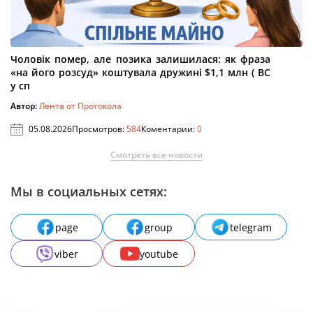
Чоловік помер, але позика залишилася: як фраза
«на його розсуд» коштувала дружині $1,1 млн ( ВС
у сп
Автор:
Лента от Протокола
05.08.2026
Просмотров:
584
Коментарии:
0
Смотреть все новости
Мы в социальных сетях:
page
group
telegram
viber
youtube