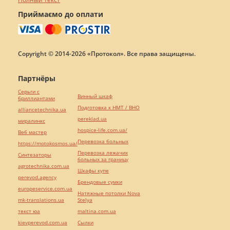
Приймаємо до оплати
Copyright © 2014-2026 «Протокол». Все права защищены.
Партнёры
Серьги с
Винный шкаф
бриллиантами
Подготовка к НМТ / ВНО
alliancetechnika.ua
pereklad.ua
миралинкс
hospice-life.com.ua/
Веб мастер
Перевозка больных
https://motokosmos.ua/
Перевозка лежачих
Синтезаторы
больных за границу
agrotechnika.com.ua
Шкафы купе
perevod.agency
Брендовые сумки
europeservice.com.ua
Натяжные потолки Nova
mk-translations.ua
Stelya
текст юа
maltina.com.ua
kievperevod.com.ua
Cылки