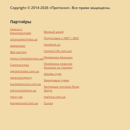
Copyright © 2014-2026 «Протокол». Все права защищены.
Партнёры
Серьги с
Винный шкаф
бриллиантами
Подготовка к НМТ / ВНО
alliancetechnika.ua
pereklad.ua
миралинкс
hospice-life.com.ua/
Веб мастер
Перевозка больных
https://motokosmos.ua/
Перевозка лежачих
Синтезаторы
больных за границу
agrotechnika.com.ua
Шкафы купе
perevod.agency
Брендовые сумки
europeservice.com.ua
Натяжные потолки Nova
mk-translations.ua
Stelya
текст юа
maltina.com.ua
kievperevod.com.ua
Cылки