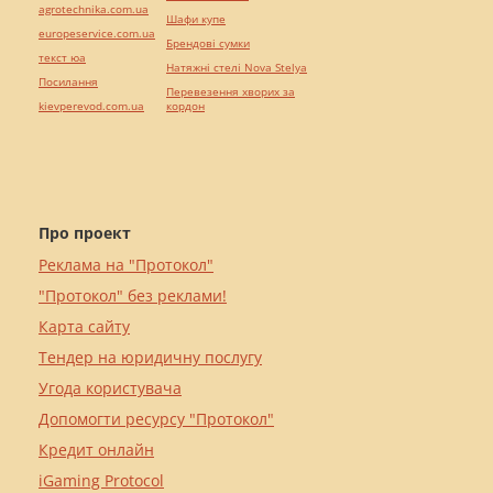
agrotechnika.com.ua
Шафи купе
europeservice.com.ua
Брендові сумки
текст юа
Натяжні стелі Nova Stelya
Посилання
Перевезення хворих за
kievperevod.com.ua
кордон
Про проект
Реклама на "Протокол"
"Протокол" без реклами!
Карта сайту
Тендер на юридичну послугу
Угода користувача
Допомогти ресурсу "Протокол"
Кредит онлайн
iGaming Protocol