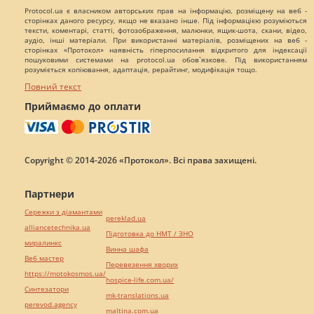
Protocol.ua є власником авторських прав на інформацію, розміщену на веб -
сторінках даного ресурсу, якщо не вказано інше. Під інформацією розуміються
тексти, коментарі, статті, фотозображення, малюнки, ящик-шота, скани, відео,
аудіо, інші матеріали. При використанні матеріалів, розміщених на веб -
сторінках «Протокол» наявність гіперпосилання відкритого для індексації
пошуковими системами на protocol.ua обов`язкове. Під використанням
розуміється копіювання, адаптація, рерайтинг, модифікація тощо.
Повний текст
Приймаємо до оплати
Copyright © 2014-2026 «Протокол». Всі права захищені.
Партнери
Сережки з діамантами
pereklad.ua
alliancetechnika.ua
Підготовка до НМТ / ЗНО
миралинкс
Винна шафа
Веб мастер
Перевезення хворих
https://motokosmos.ua/
hospice-life.com.ua/
Синтезатори
mk-translations.ua
perevod.agency
maltina.com.ua