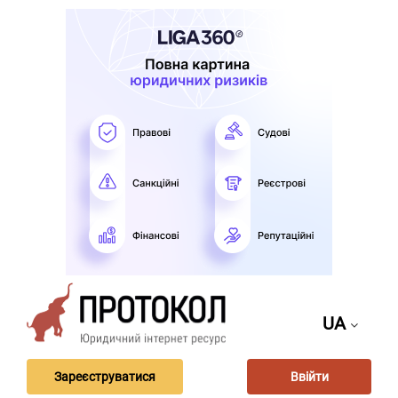
UA
Зареєструватися
Ввійти