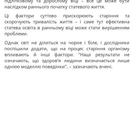
підлітковому та дорослому віці – все це може бути
наслідком раннього початку статевого життя.
Ці фактори суттєво прискорюють старіння та
скорочують тривалість життя – і саме тут ефективна
статева освіта в ранньому віці може стати вирішенням
проблеми.
Однак світ не ділиться на чорне і біле, і дослідники
поспішили додати, що на процес старіння організму
впливають й інші фактори. "Наші результати не
означають, що здоров’я людини визначається лише
однією моделлю поведінки", – зазначають вчені.