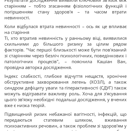
Результати дослідження виявили ключовий зв'язок між
старінням – тобто згасанням фізіологічних функцій і
погіршенням стану здоров'я – та часом втрати
невинності.
Коли відбулася втрата невинності – ось як це впливає
на старіння
Ті, хто втратив невинність у ранньому віці, виявилися
схильними до більшого ризику за цілим рядом
факторів. "Час першої близькості може бути пов'язаний
зі старінням через безліч психологічних, поведінкових і
патологічних процесів", – пояснила Кашіан Ван,
провідна авторка дослідження.
Індекс слабкості, глибоке відчуття нещастя, хронічне
обструктивне захворювання легень (ХОЗЛ), а також
синдром дефіциту уваги та гіперактивності (СДУГ) також
можуть відігравати важливу роль. Хоча для з’ясування
цього зв’язку необхідні подальші дослідження, у вчених
вже є низка теорій.
Підвищений ризик небажаної вагітності, інфекцій, що
передаються статевим шляхом, вживання
психоактивних речовин, а також проблем зі здоров’ям у