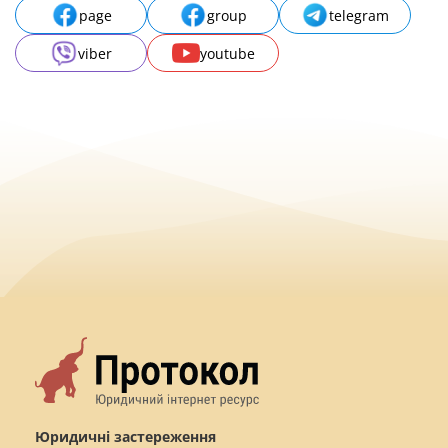
page
group
telegram
viber
youtube
Юридичні застереження