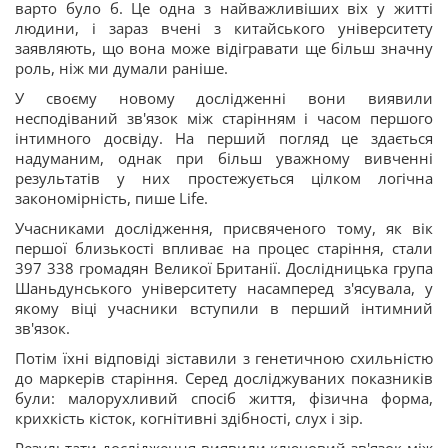
варто було б. Це одна з найважливіших віх у житті
людини, і зараз вчені з китайського університету
заявляють, що вона може відігравати ще більш значну
роль, ніж ми думали раніше.
У своєму новому дослідженні вони виявили
несподіваний зв'язок між старінням і часом першого
інтимного досвіду. На перший погляд це здається
надуманим, однак при більш уважному вивченні
результатів у них простежується цілком логічна
закономірність, пише Life.
Учасниками дослідження, присвяченого тому, як вік
першої близькості впливає на процес старіння, стали
397 338 громадян Великої Британії. Дослідницька група
Шаньдунського університету насамперед з'ясувала, у
якому віці учасники вступили в перший інтимний
зв'язок.
Потім їхні відповіді зіставили з генетичною схильністю
до маркерів старіння. Серед досліджуваних показників
були: малорухливий спосіб життя, фізична форма,
крихкість кісток, когнітивні здібності, слух і зір.