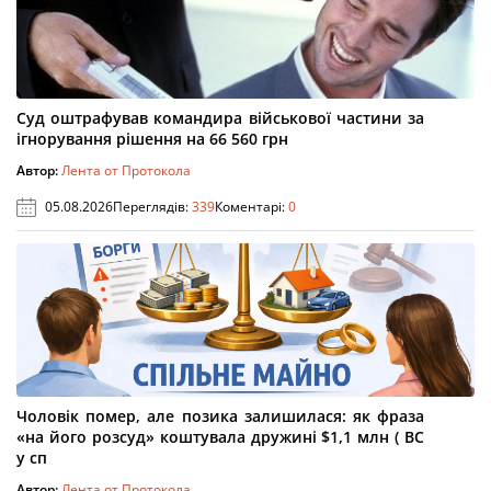
Суд оштрафував командира військової частини за
ігнорування рішення на 66 560 грн
Автор:
Лента от Протокола
05.08.2026
Переглядів:
339
Коментарі:
0
Чоловік помер, але позика залишилася: як фраза
«на його розсуд» коштувала дружині $1,1 млн ( ВС
у сп
Автор:
Лента от Протокола