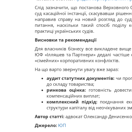
Слід зазначити, що постанова Верховного Су
суд касаційної інстанції, скасувавши рішен
направив справу на новий розгляд до суду
питання, наскільки такий спосіб поділу
практиці українських судів.
Висновки та рекомендації
Для власників бізнесу все викладене вище 
ЮФ «Ілляшев та Партнери» дедалі частіше с
«сімейних» корпоративних конфліктів.
На що варто звернути увагу вже зараз:
аудит статутних документів:
чи проп
до складу товариства;
ринкова оцінка:
готовність довести
компенсаційних виплат;
комплексний підхід:
поєднання екс
структури капіталу від неочікуваних змі
Автор статті:
адвокат Олександр Денисенко
Джерело:
ЮП