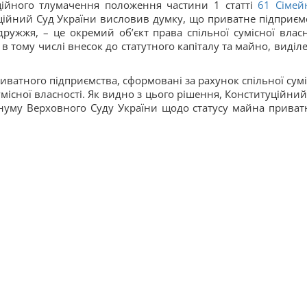
ційного тлумачення положення частини 1 статті
61
Сімей
ційний Суд України висловив думку, що приватне підприєм
дружжя, – це окремий об’єкт права спільної сумісної власн
в тому числі внесок до статутного капіталу та майно, виділе
иватного підприємства, сформовані за рахунок спільної сумі
сумісної власності. Як видно з цього рішення, Конституційний
нуму Верховного Суду України щодо статусу майна приват