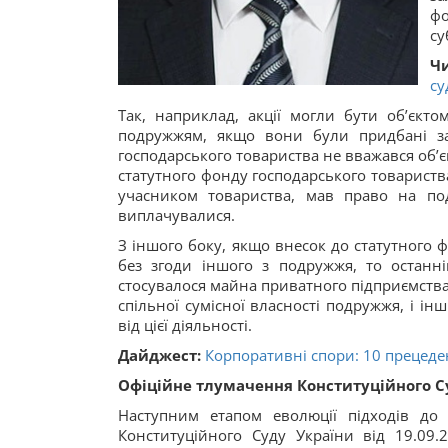
фо
су
Чи
су
Так, наприклад, акції могли бути об’єкто
подружжям, якщо вони були придбані за
господарського товариства не вважався об’є
статутного фонду господарського товариства 
учасником товариства, мав право на под
виплачувалися.
З іншого боку, якщо внесок до статутного 
без згоди іншого з подружжя, то останн
стосувалося майна приватного підприємства 
спільної сумісної власності подружжя, і і
від цієї діяльності.
Дайджест:
Корпоративні спори: 10 прецеден
Офіційне тлумачення Конституційного С
Наступним етапом еволюції підходів до
Конституційного Суду України від 19.09