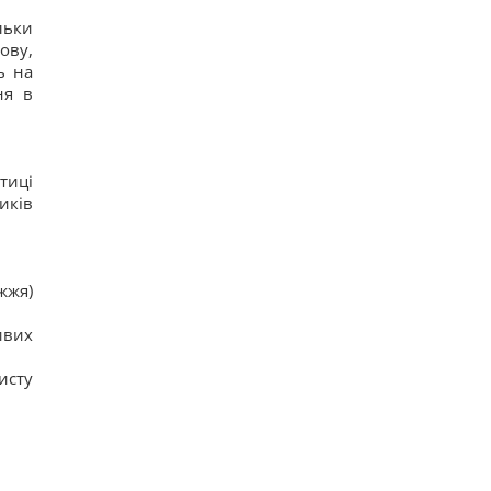
льки
ову,
ь на
ня в
тиці
иків
жжя)
ивих
исту