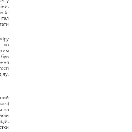
24 у
їни,
№ 6-
італ
гати
міру
, що
аким
 був
ення
ості
ілу,
рний
ася)
я на
воїй
цій,
стки