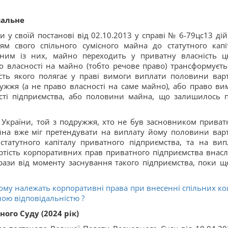
зальне
 у своїй постанові від 02.10.2013 у справі № 6-79цс13 ді
м свого спільного сумісного майна до статутного капі
дним із них, майно переходить у приватну власність ц
о власності на майно (тобто речове право) трансформуєть
ість якого полягає у праві вимоги виплати половини варт
ужжя (а не право власності на саме майно), або право ви
сті підприємства, або половини майна, що залишилось п
 України, той з подружжя, хто не був засновником приват
айна вже міг претендувати на виплату йому половини варт
татутного капіталу приватного підприємства, та на вип
ртість корпоративних прав приватного підприємства внасл
 рази від моменту заснування такого підприємства, поки щ
кому належать корпоративні права при внесенні спільних ко
ною відповідальністю ?
ого Суду (2024 рік)