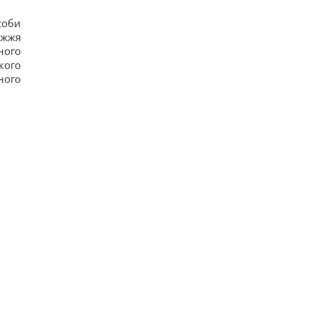
соби
ужжя
ного
кого
ного