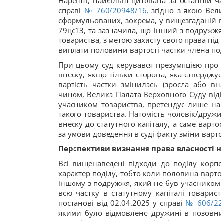
Нарешті, найбільш цитована за останній ч
справі
№ 760/20948/16
, згідно з якою Ве
сформульованих, зокрема, у вищезгаданій п
79цс13, та зазначила, що інший з подружжя
товариства, з метою захисту свого права під
виплати половини вартості частки члена под
При цьому суд керувався презумпцією про те
внеску, якщо тільки сторона, яка стверджує
вартість частки змінилась (зросла або вн
чином, Велика Палата Верховного Суду від
учасником товариства, претендує лише на
такого товариства. Натомість чоловік/друж
внеску до статутного капіталу, а саме варт
за умови доведення в суді факту зміни варто
Перспективи визнання права власності н
Всі вищенаведені підходи до поділу кор
характер поділу, тобто коли половина варт
іншому з подружжя, який не був учасником
всю частку в статутному капіталі товарис
постанові від 02.04.2025 у справі
№ 606/22
якими було відмовлено дружині в позовни