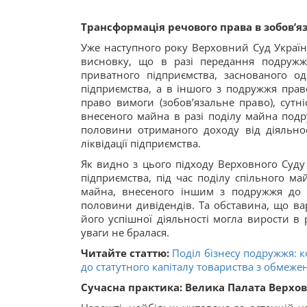
Трансформація речового права в зобов’я
Уже наступного року Верховний Суд України
висновку, що в разі передання подружжя
приватного підприємства, заснованого о
підприємства, а в іншого з подружжя прав
право вимоги (зобов’язальне право), сутн
внесеного майна в разі поділу майна подр
половини отриманого доходу від діяльно
ліквідації підприємства.
Як видно з цього підходу Верховного Суду
підприємства, під час поділу спільного м
майна, внесеного іншим з подружжя до с
половини дивідендів. Та обставина, що ва
його успішної діяльності могла вирости в
уваги не бралася.
Читайте статтю:
Поділ бізнесу подружжя: 
до статутного капіталу товариства з обмеже
Сучасна практика: Велика Палата Верховн