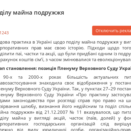
оділу майна подружжя
Отключить рекл
1243
дова практика в Україні щодо поділу майна подружжя у виг
рпоративних прав має свою історію. Підходи щодо того
ділити паї, частки та акції, що були придбані одним із подр
 рахунок коштів сім’ї, з часом змінювалися та еволюціонувал
ап становлення: позиція Пленуму Верховного Суду Укра
 90-х та 2000-х роках більшість актуальних пи
авозастосування знаходила своє відображення у постан
енуму Верховного Суду України. Так, у пунктах 27–29 поста
енуму Верховного Суду України «Про практику застосув
дами законодавства при розгляді справ про право на ш
зірвання шлюбу, визнання його недійсним та поділ спіль
йна подружжя» від 21.12.2007 № 11 вказувалося, що пит
ділу майна у вигляді акцій, часток (паїв, долей) у фо
орпоративних господарських організацій слід вирішу
лежно від виду юридичної особи, організаційно-прав