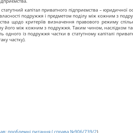
ідприємства.
 статутний капітал приватного підприємства – юридичної о
ї власності подружжя і предметом поділу між кожним з подр
ства щодо критеріїв визначення правового режиму спіль
лу його між кожним з подружжя. Таким чином, наслідком та
ть одного із подружжя частки в статутному капіталі приват
аку частку).
в: проблемні питання ( справа
№906/739/2
)