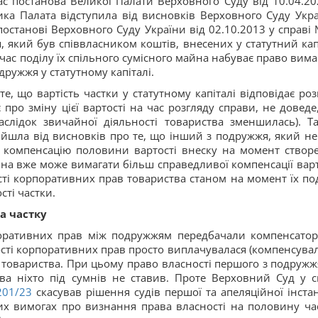
ас постанова Великої Палати Верховного Суду від 10.04.20
лика Палата відступила від висновків Верховного Суду Укра
останові Верховного Суду України від 02.10.2013 у справі 
, який був співвласником коштів, внесених у статутний кап
 час поділу їх спільного сумісного майна набуває право вима
ружжя у статутному капіталі.
, що вартість частки у статутному капіталі відповідає роз
 про зміну цієї вартості на час розгляду справи, не доведе
аслідок звичайної діяльності товариства зменшилась). Т
ійшла від висновків про те, що інший з подружжя, який не
 компенсацію половини вартості внеску на момент створ
ина вже може вимагати більш справедливої компенсації варт
ості корпоративних прав товариства станом на момент їх под
сті частки.
а частку
поративних прав між подружжям передбачали компенсато
ості корпоративних прав просто виплачувалася (компенсувал
 товариства. При цьому право власності першого з подружж
тва ніхто під сумнів не ставив. Проте Верховний Суд у с
01/23
скасував рішення судів першої та апеляційної інстан
х вимогах про визнання права власності на половину ча