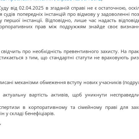
ду від 02.04.2025 в згаданій справі не є остаточною, оскі
ня судів попередніх інстанцій про відмову у задоволенні поз
 першої інстанції. Відповідно, лише час надасть відповід
 корпоративних прав між подружжям знайде своє визнан
свідчить про необхідність превентивного захисту. На прак
тикається з тим, що стандартні статути не враховують риз
исані механізми обмеження вступу нових учасників (подру
 актуальну вартість активів, щоб уникнути несправедл
пертизи в корпоративному та сімейному праві для зах
н у складі бенефіціарів.
,