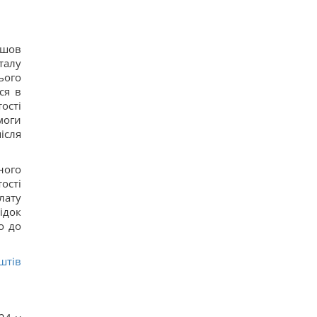
йшов
талу
ього
ся в
ості
моги
ісля
ного
ості
лату
ідок
о до
штів