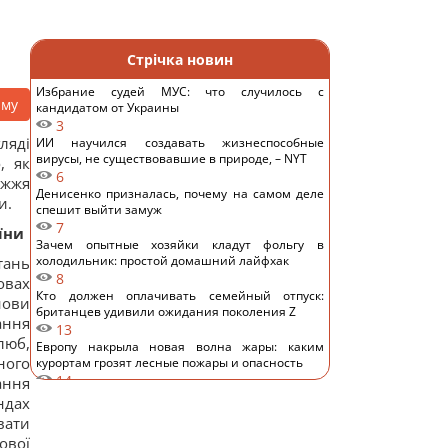
Стрічка новин
Избрание судей МУС: что случилось с
аму
кандидатом от Украины
3
ляді
ИИ научился создавать жизнеспособные
вирусы, не существовавшие в природе, – NYT
, як
6
ужжя
Денисенко призналась, почему на самом деле
и.
спешит выйти замуж
7
їни
Зачем опытные хозяйки кладут фольгу в
холодильник: простой домашний лайфхак
тань
8
овах
Кто должен оплачивать семейный отпуск:
нови
британцев удивили ожидания поколения Z
ання
13
люб,
Европу накрыла новая волна жары: каким
ного
курортам грозят лесные пожары и опасность
14
ання
"Смело и мужественно": СМИ раскрыли, кто
ндах
спас украинский самолет от дрона в Лейпциге
вати
13
ової