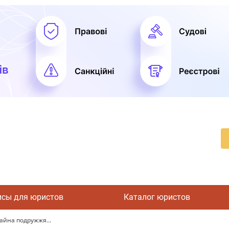
исы для юристов
Каталог юристов
майна подружжя...