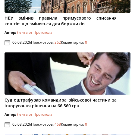
НБУ змінив правила примусового списання
коштів: що зміниться для боржників
Автор:
Лента от Протокола
06.08.2026
Просмотров:
362
Коментарии:
0
Суд оштрафував командира військової частини за
ігнорування рішення на 66 560 грн
Автор:
Лента от Протокола
05.08.2026
Просмотров:
468
Коментарии:
0