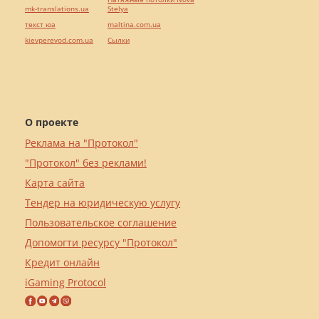
mk-translations.ua
Stelya
текст юа
maltina.com.ua
kievperevod.com.ua
Cылки
О проекте
Реклама на "Протокол"
"Протокол" без реклами!
Карта сайта
Тендер на юридическую услугу
Пользовательское соглашение
Допомогти ресурсу "Протокол"
Кредит онлайн
iGaming Protocol