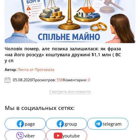
Чоловік помер, але позика залишилася: як фраза
«на його розсуд» коштувала дружині $1,1 млн ( ВС
у сп
Автор:
Лента от Протокола
05.08.2026
Просмотров:
558
Коментарии:
0
Смотреть все новости
Мы в социальных сетях:
page
group
telegram
viber
youtube