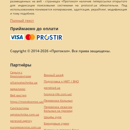
размещенных на веб - страницах «Протокол» наличие гиперссылки открытого
для индексации поисковыми системами на protocol.ua обязательна. Под
использованием понимается копирования, адаптация, рерайтинг, модификация
и тому подобное.
Полный текст
Приймаємо до оплати
Copyright © 2014-2026 «Протокол». Все права защищены.
Партнёры
Серьги с
Винный шкаф
бриллиантами
Подготовка к НМТ / ВНО
alliancetechnika.ua
pereklad.ua
миралинкс
hospice-life.com.ua/
Веб мастер
Перевозка больных
https://motokosmos.ua/
Перевозка лежачих
Синтезаторы
больных за границу
agrotechnika.com.ua
Шкафы купе
perevod.agency
Брендовые сумки
europeservice.com.ua
Натяжные потолки Nova