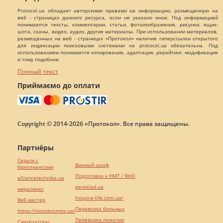
Protocol.ua обладает авторскими правами на информацию, размещенную на
веб - страницах данного ресурса, если не указано иное. Под информацией
понимаются тексты, комментарии, статьи, фотоизображения, рисунки, ящик-
шота, сканы, видео, аудио, другие материалы. При использовании материалов,
размещенных на веб - страницах «Протокол» наличие гиперссылки открытого
для индексации поисковыми системами на protocol.ua обязательна. Под
использованием понимается копирования, адаптация, рерайтинг, модификация
и тому подобное.
Полный текст
Приймаємо до оплати
Copyright © 2014-2026 «Протокол». Все права защищены.
Партнёры
Серьги с
Винный шкаф
бриллиантами
Подготовка к НМТ / ВНО
alliancetechnika.ua
pereklad.ua
миралинкс
hospice-life.com.ua/
Веб мастер
Перевозка больных
https://motokosmos.ua/
Перевозка лежачих
Синтезаторы