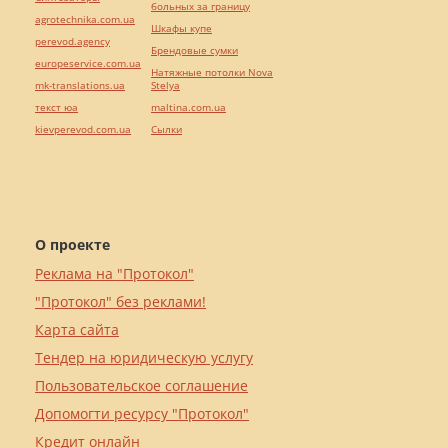
больных за границу
agrotechnika.com.ua
Шкафы купе
perevod.agency
Брендовые сумки
europeservice.com.ua
Натяжные потолки Nova
mk-translations.ua
Stelya
текст юа
maltina.com.ua
kievperevod.com.ua
Cылки
О проекте
Реклама на "Протокол"
"Протокол" без реклами!
Карта сайта
Тендер на юридическую услугу
Пользовательское соглашение
Допомогти ресурсу "Протокол"
Кредит онлайн