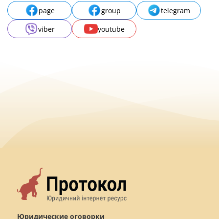
page
group
telegram
viber
youtube
Юридические оговорки