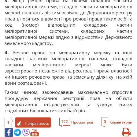
3.
Якщо речові права на окремі складові частини
меліоративної системи, складові частини меліоративної
мережі належать різним особам, до Державного реєстру
прав вносяться відомості про речові права таких осіб та
код (номер) відповідних складових частин
меліоративної системи, складових частин
меліоративної мережі згідно з відомостями Державного
земельного кадастру.
4.
Речове право на меліоративну мережу та інші
складові частини меліоративної системи, складові
частини меліоративної мережі може бути
зареєстровано незалежно від реєстрації права власності
чи іншого речового права на земельну ділянку, на якій
вони розташовані.
Таким чином, законодавець максимально спростив
процедуру державної реєстрації прав на об’єкти
меліоративної інфраструктури та усунув низку
надмірних бюрократичних бар’єрів.
0
722
1
Просмотров
Коментарии
Понравилось