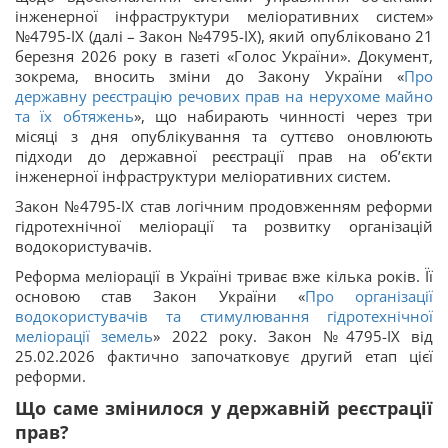
інженерної інфраструктури меліоративних систем»
№4795-IX (далі – Закон №4795-IX), який опубліковано 21
березня 2026 року в газеті «Голос України». Документ,
зокрема, вносить зміни до Закону України «
Про
державну реєстрацію речових прав на нерухоме майно
та їх обтяжень
», що набирають чинності через три
місяці з дня опублікування та суттєво оновлюють
підходи до державної реєстрації прав на об’єкти
інженерної інфраструктури меліоративних систем.
Закон №4795-IX став логічним продовженням реформи
гідротехнічної меліорації та розвитку організацій
водокористувачів.
Реформа меліорації в Україні триває вже кілька років. Її
основою став Закон України «
Про організації
водокористувачів та стимулювання гідротехнічної
меліорації земель
» 2022 року. Закон №4795-IX від
25.02.2026 фактично започатковує другий етап цієї
реформи.
Що саме змінилося у державній реєстрації
прав?