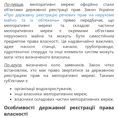
По-перше
, меліоративні мережі офіційно стали
об’єктами державної реєстрації прав. Закон України
«
Про державну реєстрацію речових прав на нерухоме
майно та їх обтяжень
» прямо передбачає, що
меліоративні мережі та складові частини
меліоративних мереж є окремими об’єктами
нерухомого майна та можуть бути самостійним
предметом права власності. Це надзвичайно важливо,
адже насосні станції, канали, трубопроводи,
гідротехнічні споруди та інші елементи систем можуть
мати чітко визначеного власника.
По-друге
, визначено коло заявників. Закон чітко
встановлює, хто має право звертатися за державною
реєстрацією прав на меліоративні мережі. Такими
суб’єктами є:
організації водокористувачів;
інші власники меліоративних мереж;
власники складових частин меліоративних мереж.
Особливості державної реєстрації права
власності