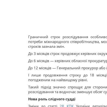
Граничний строк розслідування особлив
потреби міжнародного співробітництва, мо
строків зазнала змін.
До 3 місяців строк продовжує керівник окру
До 6 місяців — керівник обласної прокурату
До 12 місяців — Генеральний прокурор або 
І лише продовження строку до 18 місяців
погодженим на найвищому рівні.
Такий підхід значно спрощує для сторон
розслідування та водночас зменшує обсяг с
Нова роль слідчого судді
Зміни до статті
28
КПК
України деталізу