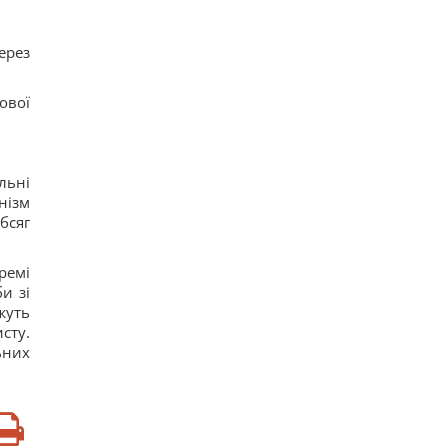
ерез
ової
льні
нізм
бсяг
ремі
и зі
жуть
сту.
ьних