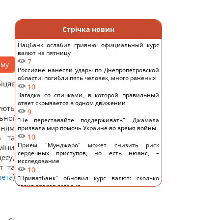
Стрічка новин
Нацбанк ослабил гривню: официальный курс
валют на пятницу
7
аму
Россияне нанесли удары по Днепропетровской
области: погибли пять человек, много раненых
іцяє
10
Загадка со спичками, в которой правильный
ответ скрывается в одном движении
ують
9
ьної
"Не переставайте поддерживать": Джамала
нням
призвала мир помочь Украине во время войны
10
в та
Прием "Мунджаро" может снизить риск
міни
сердечных приступов, но есть нюанс, –
есу,
исследование
т та
10
зета
)
"ПриватБанк" обновил курс валют: сколько
стоит доллар сегодня
14
Телескоп на Гавайях зафиксировал новые
загадочные явления на поверхности Солнца
11