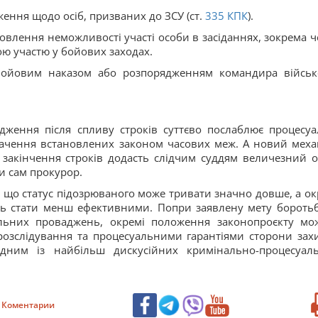
ння щодо осіб, призваних до ЗСУ (ст.
335
КПК
).
овлення неможливості участі особи в засіданнях, зокрема ч
ою участю у бойових заходах.
 бойовим наказом або розпорядженням командира військ
дження після спливу строків суттєво послаблює процесуа
ачення встановлених законом часових меж. А новий меха
закінчення строків додасть слідчим суддям величезний о
и сам прокурор.
, що статус підозрюваного може тривати значно довше, а ок
ть стати менш ефективними. Попри заявлену мету боротьб
льних проваджень, окремі положення законопроєкту мо
розслідування та процесуальними гарантіями сторони захи
дним із найбільш дискусійних кримінально-процесуал
Коментарии