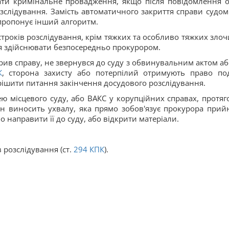
ати кримінальне провадження, якщо після повідомлення о
озслідування. Замість автоматичного закриття справи судом
пропонує інший алгоритм.
строків розслідування, крім тяжких та особливо тяжких злоч
ся здійснювати безпосередньо прокурором.
рив справу, не звернувся до суду з обвинувальним актом аб
К
, сторона захисту або потерпілий отримують право по
ішити питання закінчення досудового розслідування.
ю місцевого суду, або ВАКС у корупційних справах, протяг
ін виносить ухвалу, яка прямо зобов'язує прокурора прий
 направити її до суду, або відкрити матеріали.
розслідування (ст.
294
КПК
).