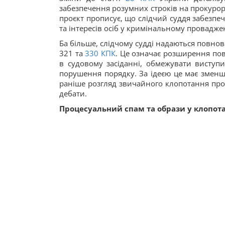
забезпечення розумних строків на прокурора
проєкт прописує, що слідчий суддя забезпе
та інтересів осіб у кримінальному проваджен
Ба більше, слідчому судді надаються повнов
321 та
330
КПК
. Це означає розширення по
в судовому засіданні, обмежувати виступи
порушення порядку. За ідеєю це має зменши
раніше розгляд звичайного клопотання про
дебати.
Процесуальний спам та образи у клопот