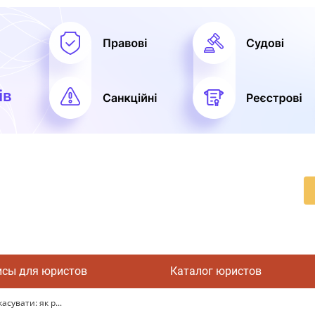
исы для юристов
Каталог юристов
сувати: як р...