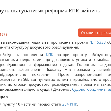
чуть скасувати: як реформа КПК змінить
Отключить рекл
1679
ва законодавча ініціатива, прописана в проєкті
№ 15333
об
інити структуру досудового розслідування.
еобхідність оновлення
КПК
автори проєкту обґрунтов
стемними недоліками, що дозволяють уникати кримінал
дповідальності з формальних підстав. Головним завда
азивають забезпечення балансу між правами учасникі
евідворотністю покарання. Проте запропоновані з
ркаються найбільш чутливих аспектів кримінального проц
ких як строки досудового розслідування, права на захис
вноваження слідчого судді. ( Джерело :
Судово-юридична га
прав
пункту 10 частини першої статті
284
КПК
.