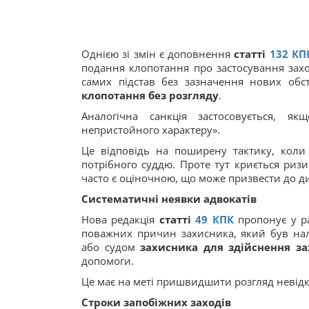
Однією зі змін є доповнення
статті
132
КП
подання клопотання про застосування зах
самих підстав без зазначення нових об
клопотання без розгляду
.
Аналогічна санкція застосовується, я
непристойного характеру».
Це відповідь на поширену тактику, коли
потрібного суддю. Проте тут криється риз
часто є оціночною, що може призвести до ди
Систематичні неявки адвокатів
Нова редакція
статті
49
КПК
пропонує у ра
поважних причин захисника, який був на
або судом
захисника для здійснення з
допомоги.
Це має на меті пришвидшити розгляд невід
Строки запобіжних заходів