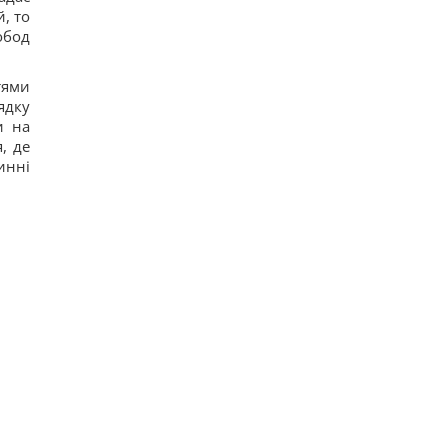
, то
обод
тями
ядку
и на
, де
инні