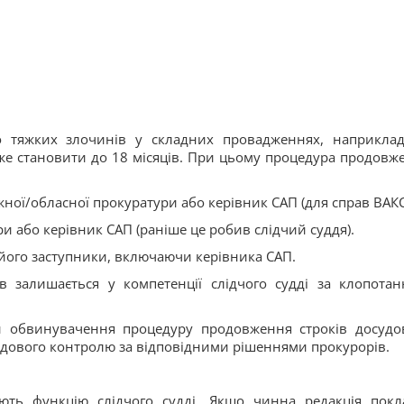
о тяжких злочинів у складних провадженнях, наприклад
же становити до 18 місяців. При цьому процедура продовж
жної/обласної прокуратури або керівник САП (для справ ВАКС
ри або керівник САП (раніше це робив слідчий суддя).
його заступники, включаючи керівника САП.
 залишається у компетенції слідчого судді за клопотан
и обвинувачення процедуру продовження строків досудо
удового контролю за відповідними рішеннями прокурорів.
ють функцію слідчого судді. Якщо чинна редакція покл