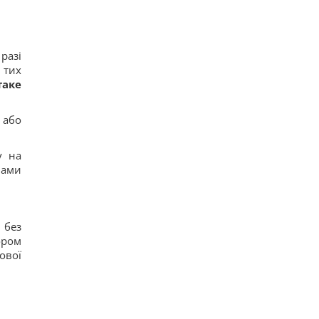
разі
 тих
таке
 або
у на
вами
 без
ором
ової