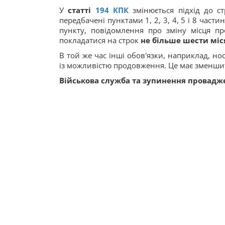
У
статті
194
КПК
змінюється підхід до ст
передбачені пунктами 1, 2, 3, 4, 5 і 8 части
пункту, повідомлення про зміну місця п
покладатися на строк
не більше шести міс
В той же час інші обов'язки, наприклад, но
із можливістю продовження. Це має зменши
Військова служба та зупинення провадж