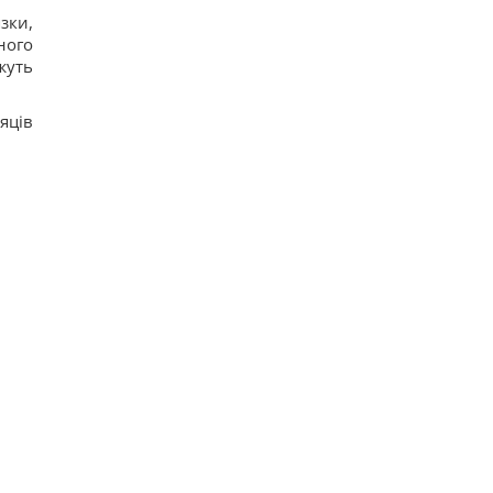
зки,
еного
жуть
яців