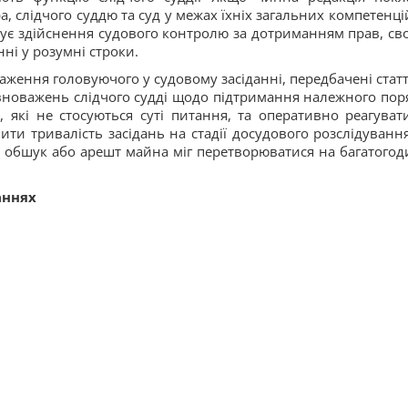
, слідчого суддю та суд у межах їхніх загальних компетенцій
чує здійснення судового контролю за дотриманням прав, св
ні у розумні строки.
аження головуючого у судовому засіданні, передбачені стат
вноважень слідчого судді щодо підтримання належного пор
, які не стосуються суті питання, та оперативно реагуват
ти тривалість засідань на стадії досудового розслідування
 обшук або арешт майна міг перетворюватися на багатогод
аннях