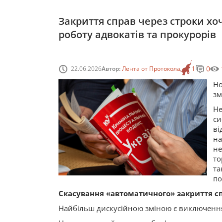
Закриття справ через строки хо
роботу адвокатів та прокурорів
0
22.06.2026
Автор:
Лента от Протокола
1
Но
зм
Н
си
ві
н
н
то
та
по
Скасування «автоматичного» закриття с
Найбільш дискусійною зміною є виключення 