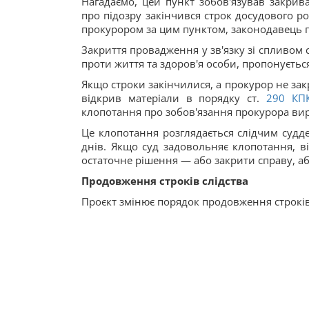
Нагадаємо, цей пункт зобов'язував закрив
про підозру закінчився строк досудового р
прокурором за цим пунктом, законодавець 
Закриття провадження у зв'язку зі спливом 
проти життя та здоров'я особи, пропонуєть
Якщо строки закінчилися, а прокурор не зак
відкрив матеріали в порядку ст.
290
КП
клопотання про зобов'язання прокурора вир
Це клопотання розглядається слідчим судде
днів. Якщо суд задовольняє клопотання, в
остаточне рішення — або закрити справу, або
Продовження строків слідства
Проєкт змінює порядок продовження строків 