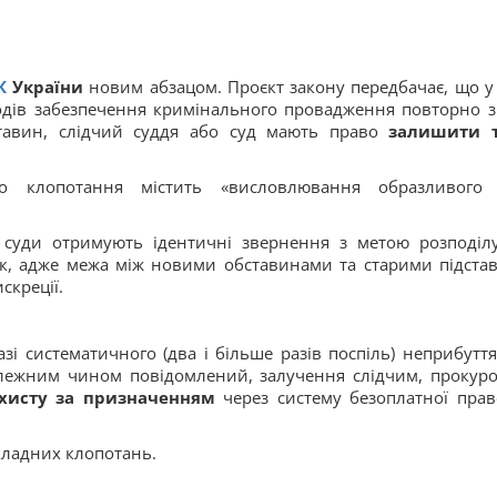
К
України
новим абзацом. Проєкт закону передбачає, що у 
одів забезпечення кримінального провадження повторно з
ставин, слідчий суддя або суд мають право
залишити 
кщо клопотання містить «висловлювання образливого
 суди отримують ідентичні звернення з метою розподіл
ик, адже межа між новими обставинами та старими підста
скреції.
зі систематичного (два і більше разів поспіль) неприбуття
лежним чином повідомлений, залучення слідчим, прокур
ахисту за призначенням
через систему безоплатної прав
кладних клопотань.