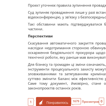
Проєкт уточнює правила зупинення провадже
Суд зупиняє провадження лише у разі встан
відеоконференцію, у зв’язку з безпосереднь
Такі обставини мають підтверджуватися
частини.
Перспективи
Скасування автоматичного закриття прова
наслідки недотримання стороною обвинув
оскарження бездіяльності прокурора щодо 
технічної роботи, яку раніше мав виконуват
Для бізнесу та громадян ці зміни означають
інструменти процесуального захисту можу
зловживаннями та затягуванням криміна
суттєво змінити баланс між ефективністю 
Саме тому документ, ймовірно, стане о
законопроєктів останніх років.
0
1679
1
Просмотров
Понравилось