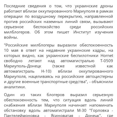
Последние сведения о том, что украинские дроны
работают вблизи оккупированного Мариуполя в рамках
операции по воздушному перекрытию, направленной
против российских наземных линий связи, вызывают
серьезное беспокойство среди российских
милблогеров. Об этом пишет Институт изучения
войны.
"Российские милблогеры выразили обеспокоенность
10 мая в ответ на недавние украинские кадры, на
которых видно, как украинские беспилотники Hornet
свободно летают над автомагистралью Т-0509
Мариуполь-Донецк (также известной как
автомагистраль H-10) вблизи оккупированного
Мариуполя, нацеливаясь на российские автоцистерны
и другие военные транспортные средства", - объяснили
аналитики.
Один из таких блогеров выразил серьезную
обеспокоенность тем, что ситуация вдоль линий
снабжения вблизи Мариуполя начинает напоминать
обстановку вдоль автомагистрали М-30 "Горловка -
Пантелеймоновка - Ясиноватая - Донецк", где