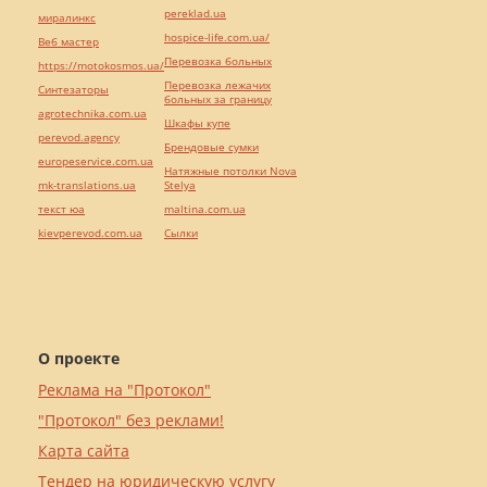
pereklad.ua
миралинкс
hospice-life.com.ua/
Веб мастер
Перевозка больных
https://motokosmos.ua/
Перевозка лежачих
Синтезаторы
больных за границу
agrotechnika.com.ua
Шкафы купе
perevod.agency
Брендовые сумки
europeservice.com.ua
Натяжные потолки Nova
mk-translations.ua
Stelya
текст юа
maltina.com.ua
kievperevod.com.ua
Cылки
О проекте
Реклама на "Протокол"
"Протокол" без реклами!
Карта сайта
Тендер на юридическую услугу