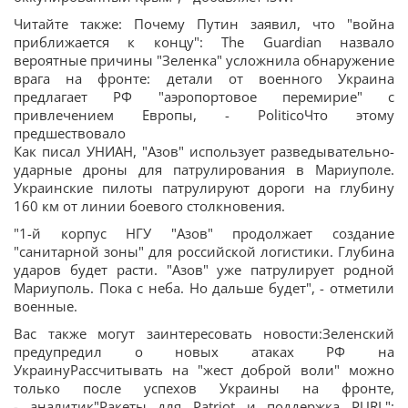
Читайте также: Почему Путин заявил, что "война
приближается к концу": The Guardian назвало
вероятные причины "Зеленка" усложнила обнаружение
врага на фронте: детали от военного Украина
предлагает РФ "аэропортовое перемирие" с
привлечением Европы, - PoliticoЧто этому
предшествовало
Как писал УНИАН, "Азов" использует разведывательно-
ударные дроны для патрулирования в Мариуполе.
Украинские пилоты патрулируют дороги на глубину
160 км от линии боевого столкновения.
"1-й корпус НГУ "Азов" продолжает создание
"санитарной зоны" для российской логистики. Глубина
ударов будет расти. "Азов" уже патрулирует родной
Мариуполь. Пока с неба. Но дальше будет", - отметили
военные.
Вас также могут заинтересовать новости:Зеленский
предупредил о новых атаках РФ на
УкраинуРассчитывать на "жест доброй воли" можно
только после успехов Украины на фронте,
- аналитик"Ракеты для Patriot и поддержка PURL":