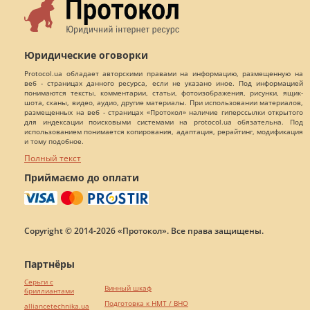
Юридические оговорки
Protocol.ua обладает авторскими правами на информацию, размещенную на
веб - страницах данного ресурса, если не указано иное. Под информацией
понимаются тексты, комментарии, статьи, фотоизображения, рисунки, ящик-
шота, сканы, видео, аудио, другие материалы. При использовании материалов,
размещенных на веб - страницах «Протокол» наличие гиперссылки открытого
для индексации поисковыми системами на protocol.ua обязательна. Под
использованием понимается копирования, адаптация, рерайтинг, модификация
и тому подобное.
Полный текст
Приймаємо до оплати
Copyright © 2014-2026 «Протокол». Все права защищены.
Партнёры
Серьги с
Винный шкаф
бриллиантами
Подготовка к НМТ / ВНО
alliancetechnika.ua