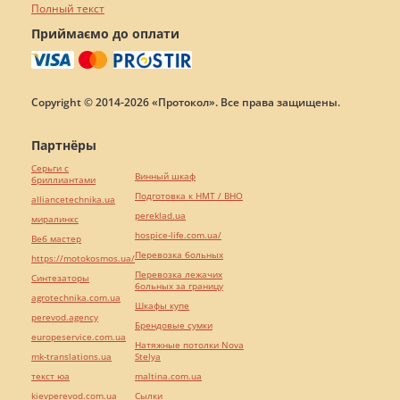
Полный текст
Приймаємо до оплати
Copyright © 2014-2026 «Протокол». Все права защищены.
Партнёры
Серьги с
Винный шкаф
бриллиантами
Подготовка к НМТ / ВНО
alliancetechnika.ua
pereklad.ua
миралинкс
hospice-life.com.ua/
Веб мастер
Перевозка больных
https://motokosmos.ua/
Перевозка лежачих
Синтезаторы
больных за границу
agrotechnika.com.ua
Шкафы купе
perevod.agency
Брендовые сумки
europeservice.com.ua
Натяжные потолки Nova
mk-translations.ua
Stelya
текст юа
maltina.com.ua
kievperevod.com.ua
Cылки