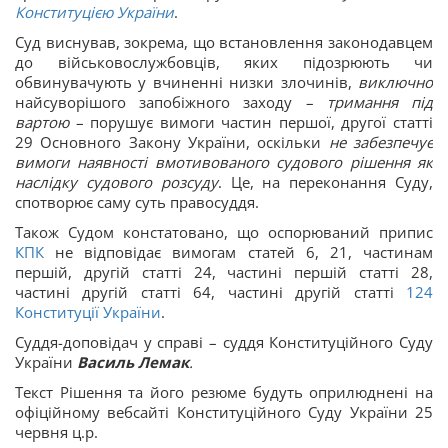
Конституцією України
.
Суд виснував, зокрема, що встановлення законодавцем
до військовослужбовців, яких підозрюють чи
обвинувачують у вчиненні низки злочинів,
виключно
найсуворішого запобіжного заходу –
тримання під
вартою
– порушує вимоги частин першої, другої статті
29 Основного Закону України, оскільки
не забезпечує
вимоги наявності вмотивованого судового рішення як
наслідку судового розсуду
. Це, на переконання Суду,
спотворює саму суть правосуддя.
Також Судом констатовано, що оспорюваний припис
КПК
не відповідає вимогам статей 6, 21, частинам
першій, другій статті 24, частині першій статті 28,
частині другій статті 64, частині другій статті
124
Конституції України
.
Суддя-доповідач у справі – суддя Конституційного Суду
України
Василь Лемак
.
Текст Рішення та його резюме будуть оприлюднені на
офіційному вебсайті Конституційного Суду України 25
червня ц.р.