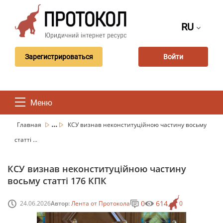
RU
Зарегистрироваться
Войти
Меню
...
Главная
КСУ визнав неконституційною частину восьму
статті ...
КСУ визнав неконституційною частину
восьму статті 176 КПК
0
614
24.06.2026
Автор:
Лента от Протокола
0