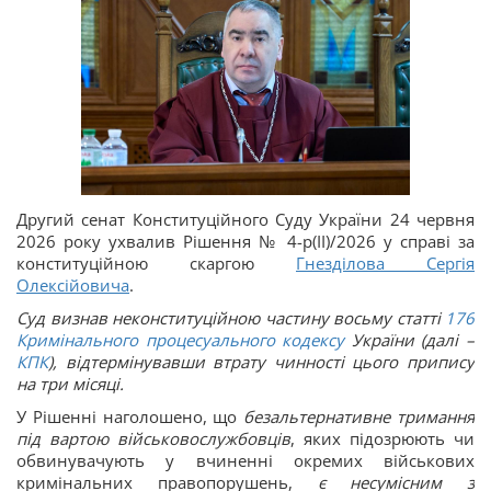
Другий сенат Конституційного Суду України 24 червня
2026 року ухвалив Рішення № 4-р(ІІ)/2026 у справі за
конституційною скаргою
Гнезділова Сергія
Олексійовича
.
Суд визнав неконституційною частину восьму статті
176
Кримінального процесуального кодексу
України (далі –
КПК
), відтермінувавши втрату чинності цього припису
на три місяці.
У Рішенні наголошено, що
безальтернативне тримання
під вартою військовослужбовців
, яких підозрюють чи
обвинувачують у вчиненні окремих військових
кримінальних правопорушень,
є несумісним з