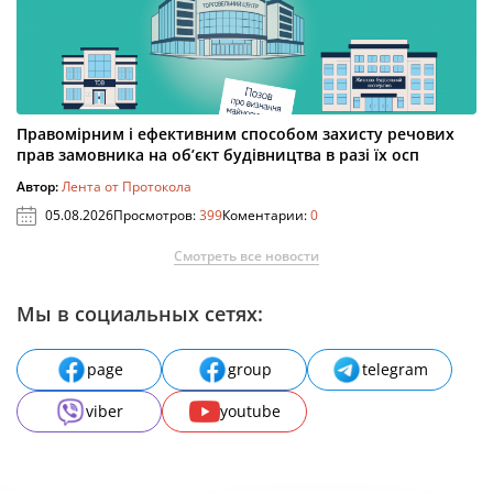
Правомірним і ефективним способом захисту речових
прав замовника на об’єкт будівництва в разі їх осп
Автор:
Лента от Протокола
05.08.2026
Просмотров:
399
Коментарии:
0
Смотреть все новости
Мы в социальных сетях:
page
group
telegram
viber
youtube