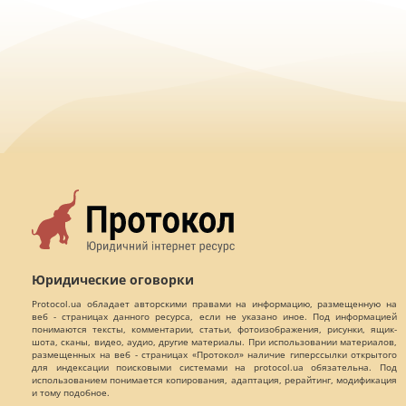
Юридические оговорки
Protocol.ua обладает авторскими правами на информацию, размещенную на
веб - страницах данного ресурса, если не указано иное. Под информацией
понимаются тексты, комментарии, статьи, фотоизображения, рисунки, ящик-
шота, сканы, видео, аудио, другие материалы. При использовании материалов,
размещенных на веб - страницах «Протокол» наличие гиперссылки открытого
для индексации поисковыми системами на protocol.ua обязательна. Под
использованием понимается копирования, адаптация, рерайтинг, модификация
и тому подобное.