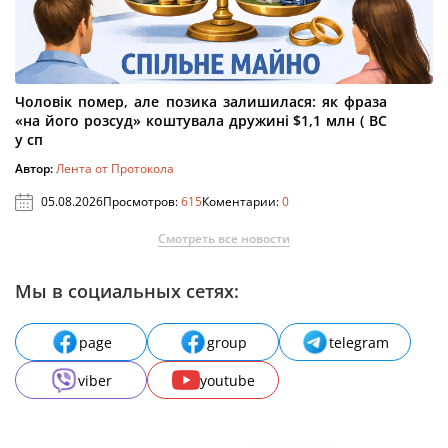
Чоловік помер, але позика залишилася: як фраза
«на його розсуд» коштувала дружині $1,1 млн ( ВС
у сп
Автор:
Лента от Протокола
05.08.2026
Просмотров:
615
Коментарии:
0
Смотреть все новости
Мы в социальных сетях:
page
group
telegram
viber
youtube