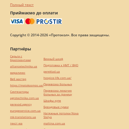
Полный текст
Приймаємо до оплати
Copyright © 2014-2026 «Протокол». Все права защищены.
Партнёры
Серьги с
Винный шкаф
бриллиантами
Подготовка к НМТ / ВНО
alliancetechnika.ua
pereklad.ua
миралинкс
hospice-life.com.ua/
Веб мастер
Перевозка больных
https://motokosmos.ua/
Перевозка лежачих
Синтезаторы
больных за границу
agrotechnika.com.ua
Шкафы купе
perevod.agency
Брендовые сумки
europeservice.com.ua
Натяжные потолки Nova
mk-translations.ua
Stelya
текст юа
maltina.com.ua