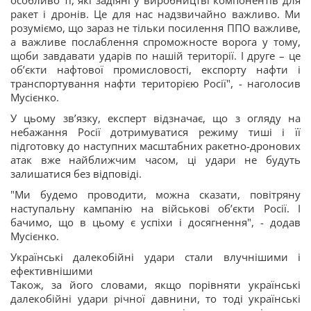
особливо ті, які задіяні у виробництві компонентів для
ракет і дронів. Це для нас надзвичайно важливо. Ми
розуміємо, що зараз не тільки посилення ППО важливе,
а важливе послаблення спроможносте ворога у тому,
щоби завдавати ударів по нашій території. І друге – це
об’єкти нафтової промисловості, експорту нафти і
транспортування нафти територією Росії", - наголосив
Мусієнко.
У цьому зв’язку, експерт відзначає, що з огляду на
небажання Росії дотримуватися режиму тиші і її
підготовку до наступних масштабних ракетно-дронових
атак вже найближчим часом, ці удари не будуть
залишатися без відповіді.
"Ми будемо проводити, можна сказати, повітряну
наступальну кампанію на військові об’єкти Росії. І
бачимо, що в цьому є успіхи і досягнення", - додав
Мусієнко.
Українські далекобійні удари стали влучнішими і
ефективнішими
Також, за його словами, якщо порівняти українські
далекобійні удари річної давнини, то тоді українські