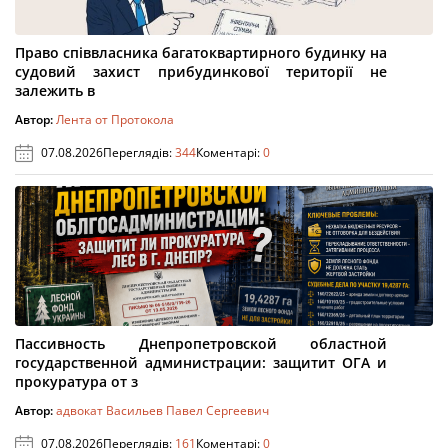
Право співвласника багатоквартирного будинку на
судовий захист прибудинкової території не
залежить в
Автор:
Лента от Протокола
07.08.2026
Переглядів:
344
Коментарі:
0
Пассивность Днепропетровской областной
государственной администрации: защитит ОГА и
прокуратура от з
Автор:
адвокат Васильев Павел Сергеевич
07.08.2026
Переглядів:
161
Коментарі:
0