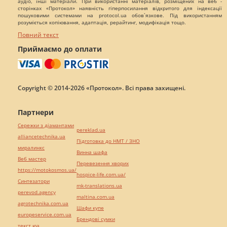
аудіо, інші матеріали. При використанні матеріалів, розміщених на веб -
сторінках «Протокол» наявність гіперпосилання відкритого для індексації
пошуковими системами на protocol.ua обов`язкове. Під використанням
розуміється копіювання, адаптація, рерайтинг, модифікація тощо.
Повний текст
Приймаємо до оплати
Copyright © 2014-2026 «Протокол». Всі права захищені.
Партнери
Сережки з діамантами
pereklad.ua
alliancetechnika.ua
Підготовка до НМТ / ЗНО
миралинкс
Винна шафа
Веб мастер
Перевезення хворих
https://motokosmos.ua/
hospice-life.com.ua/
Синтезатори
mk-translations.ua
perevod.agency
maltina.com.ua
agrotechnika.com.ua
Шафи купе
europeservice.com.ua
Брендові сумки
текст юа