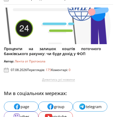
Проценти на залишок коштів поточного
банківського рахунку: чи буде дохід у ФОП
Автор:
Лента от Протокола
07.08.2026
Переглядів:
175
Коментарі:
0
Дивитись усі новини
Ми в соціальних мережах:
page
group
telegram
viber
youtube