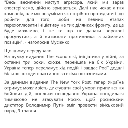
"Весь весняний наступ агресора, який ми зараз
спостерігаємо, дійсно зривається. Далі нас чекає літня
кампанія, але ми розуміємо як потрібно протидіяти і що
робити для того, щоби на певних етапах
перехоплювати ініціативу на тих ділянках фронту, де це
буде можливо, і не те що не давати ворогові
просунутися, а й витискати противника із займаних
позицій", - наголосив Мусієнко.
Що цьому передувало
На думку видання The Economist, ініціатива у війні, за
останні три роки, схоже, перейшла на бік України.
Україна тепер переламує хід подій і завдає Росії дедалі
більшої шкоди практично за всіма показниками.
За даними видання The New York Post, тепер Україна
отримує можливість диктувати свої умови припинення
бойових дій, оскільки нещодавно Україна погодилася
тимчасово не атакувати Росію, щоб російський
диктатор Володимир Путін зміг провести військовий
парад 9 травня.