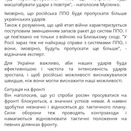
масштабувати удари з повітря", - наголосив Мусієнко.
Імовірно, що російська ППО буде пропускати більше
українських ударів
Також є розуміння, що цей етап війни характеризується
поступовим зменшенням запасів ракет до систем ППО. І
це пов’язано не тільки з війною на Близькому сході. "У
Росії зараз теж не найкращі справи з системами ППО, і
вони, імовірно, будуть пропускати ще більше", -
відзначив експерт.
Для України важливо, аби наших ударів буда
ефективнішою і частота та інтенсивність ударів
зростала, і щоб російські можливості виснажувалися
швидше, ніж вони могли виснажити наші можливості.
Ситуація на фронті
Він наголосив, що усі спроби росіян просуватися на
фронті блокуються, а значних успіхів немає. А наявні
здобутки незначні і відносяться до тактичного плану.
Сили оборони теж проводять контрзаходи і
намагаються відновлювати тактичні положення на
певних ділянках фронту.