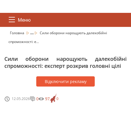
Меню
...
Головна
Сили оборони нарощують далекобійні
спроможності: е...
Сили оборони нарощують далекобійні
спроможності: експерт розкрив головні цілі
Відключити рекламу
0
97
12.05.2026
0