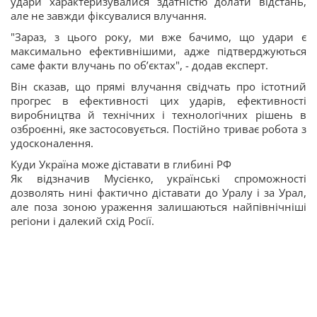
удари характеризувалися здатністю долати відстань,
але не завжди фіксувалися влучання.
"Зараз, з цього року, ми вже бачимо, що удари є
максимально ефективнішими, адже підтверджуються
саме факти влучань по об’єктах", - додав експерт.
Він сказав, що прямі влучання свідчать про істотний
прогрес в ефективності цих ударів, ефективності
виробництва й технічних і технологічних рішень в
озброєнні, яке застосовується. Постійно триває робота з
удосконалення.
Куди Україна може діставати в глибині РФ
Як відзначив Мусієнко, українські спроможності
дозволять нині фактично діставати до Уралу і за Урал,
але поза зоною ураження залишаються найпівнічніші
регіони і далекий схід Росії.