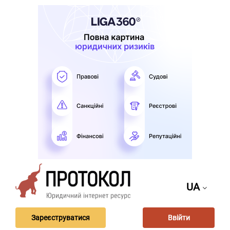
UA
Зареєструватися
Ввійти