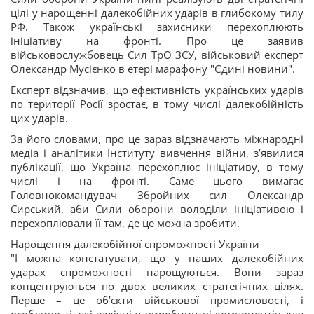
цілі у нарощенні далекобійних ударів в глибокому тилу
РФ. Також українські захисники перехоплюють
ініціативу на фронті. Про це заявив
військовослужбовець Сил ТрО ЗСУ, військовий експерт
Олександр Мусієнко в етері марафону "Єдині новини".
Експерт відзначив, що ефективність українських ударів
по території Росії зростає, в тому числі далекобійність
цих ударів.
За його словами, про це зараз відзначають міжнародні
медіа і аналітики Інституту вивчення війни, з’явилися
публікації, що Україна перехоплює ініціативу, в тому
числі і на фронті. Саме цього вимагає
Головнокомандувач Збройних сил Олександр
Сирський, аби Сили оборони володіли ініціативою і
перехоплювали її там, де це можна зробити.
Нарощення далекобійної спроможності України
"І можна констатувати, що у наших далекобійних
ударах спроможності нарощуються. Вони зараз
концентруються по двох великих стратегічних цілях.
Перше – це об’єкти військової промисловості, і