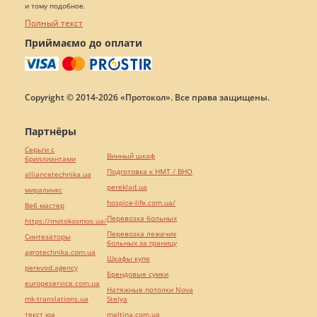
и тому подобное.
Полный текст
Приймаємо до оплати
Copyright © 2014-2026 «Протокол». Все права защищены.
Партнёры
Серьги с
Винный шкаф
бриллиантами
Подготовка к НМТ / ВНО
alliancetechnika.ua
pereklad.ua
миралинкс
hospice-life.com.ua/
Веб мастер
Перевозка больных
https://motokosmos.ua/
Перевозка лежачих
Синтезаторы
больных за границу
agrotechnika.com.ua
Шкафы купе
perevod.agency
Брендовые сумки
europeservice.com.ua
Натяжные потолки Nova
mk-translations.ua
Stelya
текст юа
maltina.com.ua