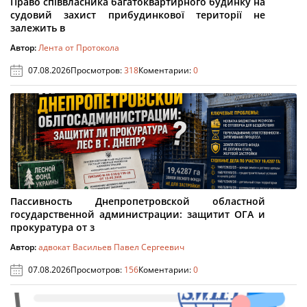
Право співвласника багатоквартирного будинку на
судовий захист прибудинкової території не
залежить в
Автор:
Лента от Протокола
07.08.2026
Просмотров:
318
Коментарии:
0
Пассивность Днепропетровской областной
государственной администрации: защитит ОГА и
прокуратура от з
Автор:
адвокат Васильев Павел Сергеевич
07.08.2026
Просмотров:
156
Коментарии:
0