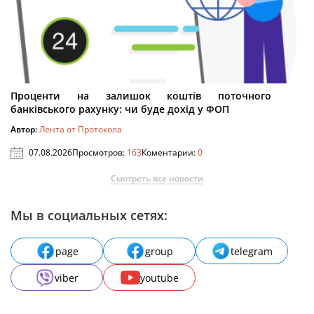
Проценти на залишок коштів поточного
банківського рахунку: чи буде дохід у ФОП
Автор:
Лента от Протокола
07.08.2026
Просмотров:
163
Коментарии:
0
Смотреть все новости
Мы в социальных сетях:
page
group
telegram
viber
youtube