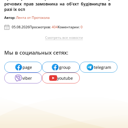
речових прав замовника на об’єкт будівництва в
разі їх осп
Автор:
Лента от Протокола
05.08.2026
Просмотров:
404
Коментарии:
0
Смотреть все новости
Мы в социальных сетях:
page
group
telegram
viber
youtube