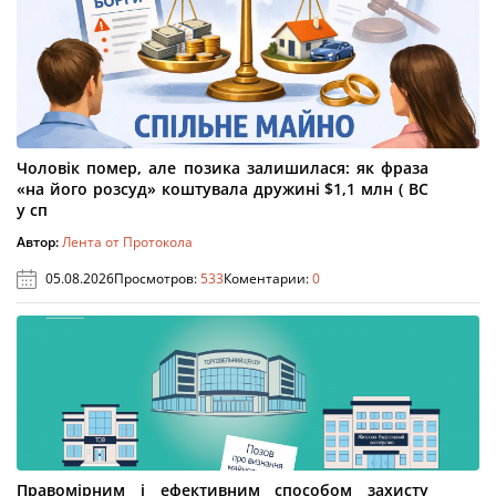
Чоловік помер, але позика залишилася: як фраза
«на його розсуд» коштувала дружині $1,1 млн ( ВС
у сп
Автор:
Лента от Протокола
05.08.2026
Просмотров:
533
Коментарии:
0
Правомірним і ефективним способом захисту