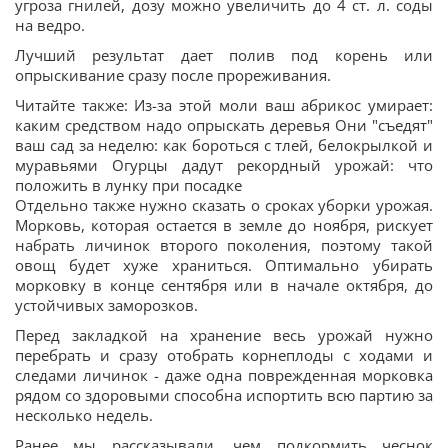
угроза гнилей, дозу можно увеличить до 4 ст. л. соды
на ведро.
Лучший результат дает полив под корень или
опрыскивание сразу после прореживания.
Читайте также: Из-за этой моли ваш абрикос умирает:
каким средством надо опрыскать деревья Они "съедят"
ваш сад за неделю: как бороться с тлей, белокрылкой и
муравьями Огурцы дадут рекордный урожай: что
положить в лунку при посадке
Отдельно также нужно сказать о сроках уборки урожая.
Морковь, которая остается в земле до ноября, рискует
набрать личинок второго поколения, поэтому такой
овощ будет хуже храниться. Оптимально убирать
морковку в конце сентября или в начале октября, до
устойчивых заморозков.
Перед закладкой на хранение весь урожай нужно
перебрать и сразу отобрать корнеплоды с ходами и
следами личинок - даже одна поврежденная морковка
рядом со здоровыми способна испортить всю партию за
несколько недель.
Ранее мы рассказывали, чем подкормить чеснок