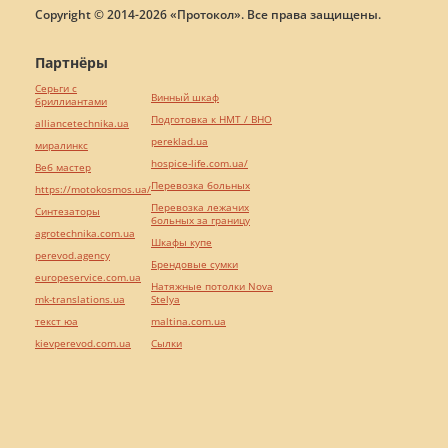
Copyright © 2014-2026 «Протокол». Все права защищены.
Партнёры
Серьги с
Винный шкаф
бриллиантами
Подготовка к НМТ / ВНО
alliancetechnika.ua
pereklad.ua
миралинкс
hospice-life.com.ua/
Веб мастер
Перевозка больных
https://motokosmos.ua/
Перевозка лежачих
Синтезаторы
больных за границу
agrotechnika.com.ua
Шкафы купе
perevod.agency
Брендовые сумки
europeservice.com.ua
Натяжные потолки Nova
mk-translations.ua
Stelya
текст юа
maltina.com.ua
kievperevod.com.ua
Cылки