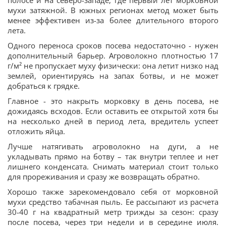
полосе и на северо-западе, где первый лет морковной
мухи затяжной. В южных регионах метод может быть
менее эффективен из-за более длительного второго
лета.
Одного переноса сроков посева недостаточно - нужен
дополнительный барьер. Агроволокно плотностью 17
г/м² не пропускает муху физически: она летит низко над
землей, ориентируясь на запах ботвы, и не может
добраться к грядке.
Главное - это накрыть морковку в день посева, не
дожидаясь всходов. Если оставить ее открытой хотя бы
на несколько дней в период лета, вредитель успеет
отложить яйца.
Лучше натягивать агроволокно на дуги, а не
укладывать прямо на ботву – так внутри теплее и нет
лишнего конденсата. Снимать материал стоит только
для прореживания и сразу же возвращать обратно.
Хорошо также зарекомендовало себя от морковной
мухи средство табачная пыль. Ее рассыпают из расчета
30-40 г на квадратный метр трижды за сезон: сразу
после посева, через три недели и в середине июля.