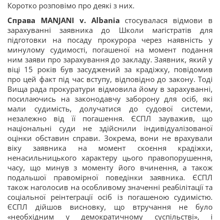
Коротко розповімо про деякі з них.
Справа MANJANI v. Albania
стосувалася відмови в
зарахуванні заявника до Школи магістратів для
підготовки на посаду прокурора через наявність у
минулому судимості, погашеної на момент подання
ним заяви про зарахування до закладу. Заявник, який у
віці 15 років був засуджений за крадіжку, повідомив
про цей факт під час вступу, відповідно до закону. Тоді
Вища рада прокуратури відмовила йому в зарахуванні,
посилаючись на законодавчу заборону для осіб, які
мали судимість, долучатися до судової системи,
незалежно від її погашення. ЄСПЛ зауважив, що
національні суди не здійснили індивідуалізованої
оцінки обставин справи. Зокрема, вони не врахували
віку заявника на момент скоєння крадіжки,
ненасильницького характеру цього правопорушення,
часу, що минув з моменту його вчинення, а також
подальшої правомірної поведінки заявника. ЄСПЛ
також наголосив на особливому значенні реабілітації та
соціальної реінтеграції осіб із погашеною судимістю.
ЄСПЛ дійшов висновку, що втручання не було
«необхідним у демократичному суспільстві», і