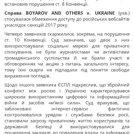
встановив порушення ст. 8 Конвенції.
Справа BOYAROV AND OTHERS v. UKRAINE
(ухв.)
стосувалася обмеження доступу до російських вебсайтів
унаслідок санкцій 2017 року.
Четверо заявників скаржилися, зокрема, на порушення
ст. 10 Конвенції. Суд зазначив, що двоє з них
використовували соціальні мережі для приватного
спілкування, не були журналістами чи активістами
громадянського суспільства й не брали участі в
обговореннях чи акціях з питань загального інтересу,
тому їхні скарги не підпадали під поняття свободи
вираження поглядів.
Щодо іншого заявника ЄСПЛ підкреслив, що збройний
конфлікт між росією і Україною характеризувався
широким використанням цифрової та інформаційної
війни й засобів «м’якої сили». Суд врахував, що
заблоковані інтернет-сервіси фактично
контролювалися урядом і службами безпеки росії,
становили загрозу приватному життю користувачів та
державній безпеці й використовувалися для
поширення закликів до повалення влади та інформації