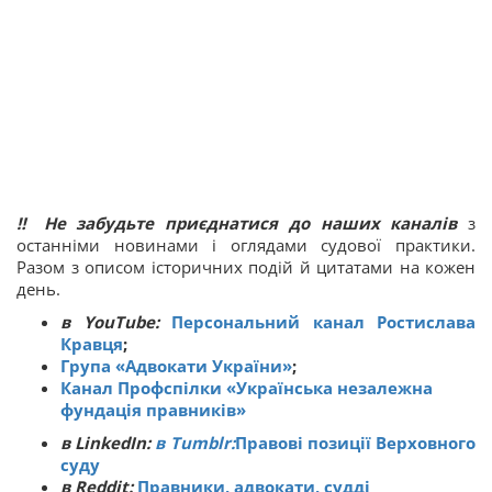
‼ Не забудьте приєднатися до наших каналів
з
останніми новинами і оглядами судової практики.
Разом з описом історичних подій й цитатами на кожен
день.
в YouTube:
Персональний канал Ростислава
Кравця
;
Група «Адвокати України»
;
Канал Профспілки «Українська незалежна
фундація правників»
в LinkedIn:
в Tumblr:
Правові позиції Верховного
суду
в Reddit:
Правники, адвокати, судді