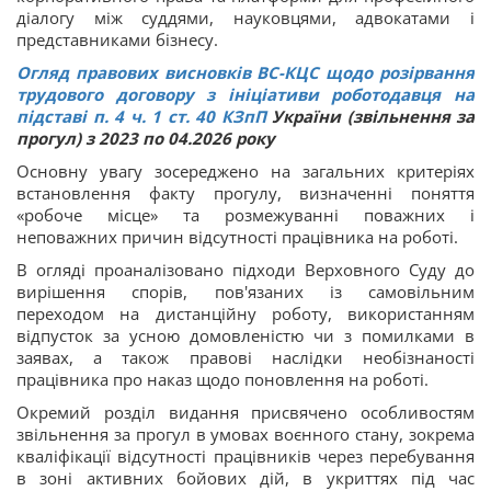
діалогу між суддями, науковцями, адвокатами і
представниками бізнесу.
Огляд правових висновків ВС-КЦС щодо розірвання
трудового договору з ініціативи роботодавця на
підставі п. 4 ч. 1 ст.
40
КЗпП
України (звільнення за
прогул) з 2023 по 04.2026 року
Основну увагу зосереджено на загальних критеріях
встановлення факту прогулу, визначенні поняття
«робоче місце» та розмежуванні поважних і
неповажних причин відсутності працівника на роботі.
В огляді проаналізовано підходи Верховного Суду до
вирішення спорів, пов'язаних із самовільним
переходом на дистанційну роботу, використанням
відпусток за усною домовленістю чи з помилками в
заявах, а також правові наслідки необізнаності
працівника про наказ щодо поновлення на роботі.
Окремий розділ видання присвячено особливостям
звільнення за прогул в умовах воєнного стану, зокрема
кваліфікації відсутності працівників через перебування
в зоні активних бойових дій, в укриттях під час