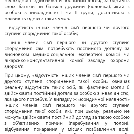
необхідності здійснювати постійний догляд за одним із
своїх батьків чи батьків дружини (чоловіка), який є
особою з інвалідністю I чи II групи, достатньою є
наявність однієї з таких умов:
- відсутність інших членів сім'ї першого чи другого
ступеня споріднення такої особи;
- інші члени сім'ї першого чи другого ступеня
споріднення самі потребують постійного догляду за
висновком медико-соціальної експертної комісії чи
лікарсько-консультативної комісії закладу охорони
здоров'я.
При цьому, «відсутність інших членів сім'ї першого чи
другого ступеня споріднення такої особи» означає
реальну відсутність таких осіб, які фактично могли б
здійснювати постійний догляд за особою з інвалідністю,
яка цього потребує. У випадку ж «юридичної наявності»
інших членів сім'ї першого чи другого ступеня
споріднення такої особи, які, при цьому, реально не
можуть здійснювати постійний догляд за такою особою
з об'єктивних причин (перебування у полоні,
відбування покарання у місцях позбавлення волі,