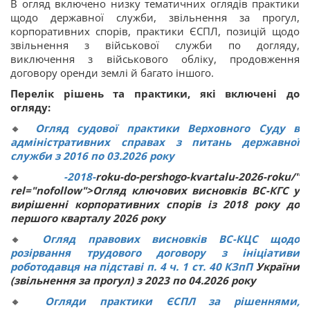
В огляд включено низку тематичних оглядів практики
щодо державної служби, звільнення за прогул,
корпоративних спорів, практики ЄСПЛ, позицій щодо
звільнення з військової служби по догляду,
виключення з військового обліку, продовження
договору оренди землі й багато іншого.
Перелік рішень та практики, які включені до
огляду:
🔸
Огляд судової практики Верховного Суду в
адміністративних справах з питань державної
служби з 2016 по 03.2026 року
🔸
-2018-
roku-do-pershogo-kvartalu-2026-roku/"
rel="nofollow">Огляд ключових висновків ВС-КГС у
вирішенні корпоративних спорів із 2018 року до
першого кварталу 2026 року
🔸
Огляд правових висновків ВС-КЦС щодо
розірвання трудового договору з ініціативи
роботодавця на підставі п. 4 ч. 1 ст.
40
КЗпП
України
(звільнення за прогул) з 2023 по 04.2026 року
🔸
Огляди практики ЄСПЛ за рішеннями,