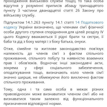
проходження військової служби тощо), то така особа
відсутня у розумінні приписів абзацу тринадцятого
пункту 3 частини дванадцятої статті 26 Закону про
військову службу.
Підпунктом 14.1.263 пункту 14.1 статті
14
Податкового
кодексу
України визначено, що членами сім'ї фізичної
особи другого ступеня споріднення для цілей розділу IV
цього Кодексу вважаються її рідні брати та сестри, її
баба та дід з боку матері і з боку батька, онуки.
Отже, сімейне та житлове законодавство пов'язує
належність до членів сім'ї з фактом спільного
проживання, спільного побуту та наявністю взаємних
прав і обов'язків. Водночас інші законодавчі акти,
зокрема у сфері соціального забезпечення,
оподаткування тощо, визначають коло членів сім'ї
значно ширше, не обмежуючи його виключно фактом
спільного проживання.
Тому, одна і та сама особа в межах різних
правовідносин може визнаватися членом сім'ї або не
визнаватися таким залежно від функціонального
призначення відповідної норми.