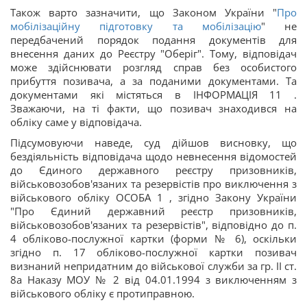
Також варто зазначити, що Законом України "
Про
мобілізаційну підготовку та мобілізацію
" не
передбачений порядок подання документів для
внесення даних до Реєстру "Оберіг". Тому, відповідач
може здійснювати розгляд справ без особистого
прибуття позивача, а за поданими документами. Та
документами які містяться в ІНФОРМАЦІЯ 11 .
Зважаючи, на ті факти, що позивач знаходився на
обліку саме у відповідача.
Підсумовуючи наведе, суд дійшов висновку, що
бездіяльність відповідача щодо невнесення відомостей
до Єдиного державного реєстру призовників,
військовозобов'язаних та резервістів про виключення з
військового обліку ОСОБА 1 , згідно Закону України
"Про Єдиний державний реєстр призовників,
військовозобов'язаних та резервістів", відповідно до п.
4 обліково-послужної картки (форми № 6), оскільки
згідно п. 17 обліково-послужної картки позивач
визнаний непридатним до військової служби за гр. II ст.
8а Наказу МОУ № 2 від 04.01.1994 з виключенням з
військового обліку є протиправною.