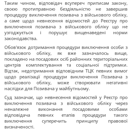
Таким чином, відповідач всупереч приписам закону,
своєю протиправною бездіяльністю не завершив
процедуру виключення позивача з військового обліку,
а саме щодо невнесення відомостей до Реєстру про
виключення позивача з військового обліку що не
узгоджується і порушує вищенаведені норми
законодавства.
Обов'язок дотримання процедури виключення особи з
військового обліку, як вже зазначалось вище,
покладено на посадових осіб районних територіальних
центрів комплектування та соціальної підтримки.
Відтак, недотримання відповідним ТЦК певних вимог
щодо реалізації процедури виключення Позивача з
військового обліку, може створювати негативні
наслідки для Позивача у майбутньому.
Суд зазначає, що невнесення відомостей у Реєстр про
виключення позивача з військового обліку через
неналежне виконання посадовими особами
відповідача певних етапів процедури такого
виключення суперечить принципу правової
визначеності.