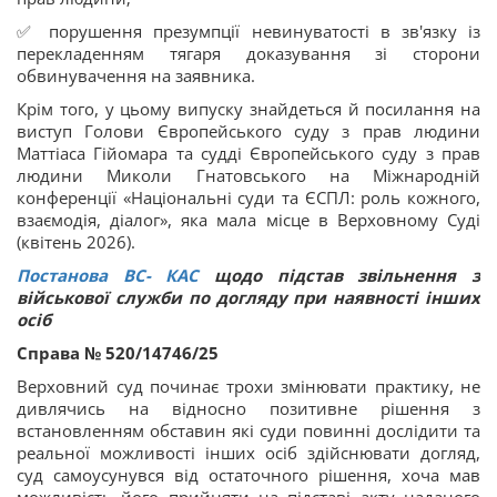
✅ порушення презумпції невинуватості в зв'язку із
перекладенням тягаря доказування зі сторони
обвинувачення на заявника.
Крім того, у цьому випуску знайдеться й посилання на
виступ Голови Європейського суду з прав людини
Маттіаса Гійомара та судді Європейського суду з прав
людини Миколи Гнатовського на Міжнародній
конференції «Національні суди та ЄСПЛ: роль кожного,
взаємодія, діалог», яка мала місце в Верховному Суді
(квітень 2026).
Постанова ВС
-
КАС
щодо підстав звільнення з
військової служби по догляду при наявності інших
осіб
Справа № 520/14746/25
Верховний суд починає трохи змінювати практику, не
дивлячись на відносно позитивне рішення з
встановленням обставин які суди повинні дослідити та
реальної можливості інших осіб здійснювати догляд,
суд самоусунувся від остаточного рішення, хоча мав
можливість його прийняти на підставі акту наданого