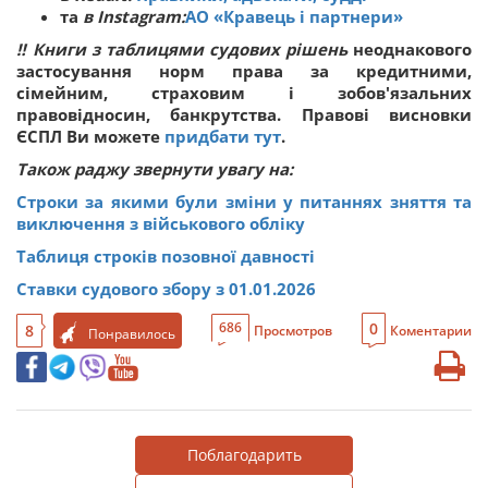
та
в Instagram:
АО «Кравець і партнери»
‼
Книги з таблицями судових рішень
неоднакового
застосування норм права за кредитними,
сімейним, страховим і зобов'язальних
правовідносин, банкрутства. Правові висновки
ЄСПЛ Ви можете
придбати тут
.
Також раджу звернути увагу на:
Строки за якими були зміни у питаннях зняття та
виключення з військового обліку
Таблиця строків позовної давності
Ставки судового збору з 01.01.2026
0
686
8
Просмотров
Коментарии
Понравилось
Поблагодарить