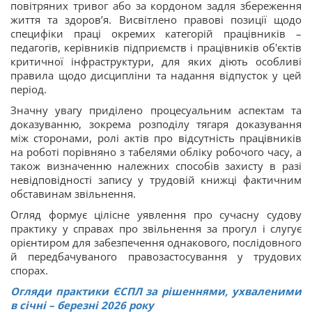
повітряних тривог або за кордоном задля збереження
життя та здоров’я. Висвітлено правові позиції щодо
специфіки праці окремих категорій працівників –
педагогів, керівників підприємств і працівників об'єктів
критичної інфраструктури, для яких діють особливі
правила щодо дисципліни та надання відпусток у цей
період.
Значну увагу приділено процесуальним аспектам та
доказуванню, зокрема розподілу тягаря доказування
між сторонами, ролі актів про відсутність працівників
на роботі порівняно з табелями обліку робочого часу, а
також визначенню належних способів захисту в разі
невідповідності запису у трудовій книжці фактичним
обставинам звільнення.
Огляд формує цілісне уявлення про сучасну судову
практику у справах про звільнення за прогул і слугує
орієнтиром для забезпечення однакового, послідовного
й передбачуваного правозастосування у трудових
спорах.
Огляди практики ЄСПЛ за рішеннями, ухваленими
в січні – березні 2026 року