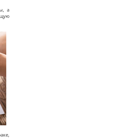
нужно обязательно подать милостыню
30
ы, а
Нацбанк ослабил гривню: официальный курс
бщую
валют на пятницу
14
Россияне нанесли удары по Днепропетровской
области: погибли пять человек, много раненых
17
Загадка со спичками, в которой правильный
ответ скрывается в одном движении
17
"Не переставайте поддерживать": Джамала
призвала мир помочь Украине во время войны
15
аке,