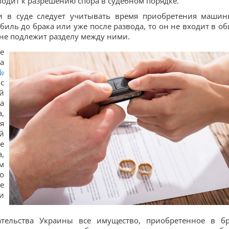
водит к разрешению спора в судебном порядке.
и в суде следует учитывать время приобретения машин
биль до брака или уже после развода, то он не входит в о
 не подлежит разделу между ними.
е
а
№
с
й
а
,
я
й
е
,
м
о
е
и
тельства Украины все имущество, приобретенное в бр