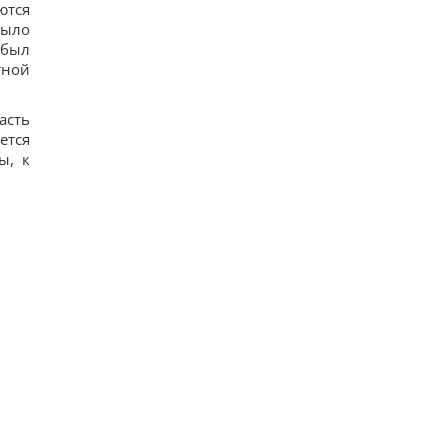
ются
было
 был
тной
асть
ется
ы, к