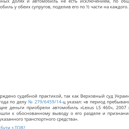
вных долях и автомобиль не есть исключением, по об
биль у обеих супругов, поделив его по ½ части на каждого.
ждено судебной практикой, так как Верховный суд Украи
года по делу
№ 279/6459/14-
ц указал: «в период пребыван
щие деньги приобрели автомобиль «Lexus LS 460», 2007 
ишли к обоснованному выводу о его разделе и признани
указанного транспортного средства».
 бути з ТОВ?