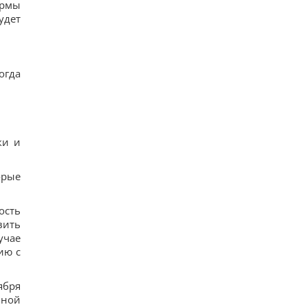
ормы
удет
огда
ки и
орые
ость
вить
учае
ию с
ября
нной