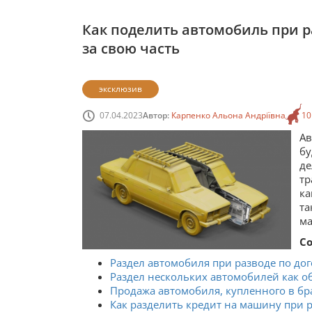
Как поделить автомобиль при 
за свою часть
эксклюзив
07.04.2023
Автор:
Карпенко Альона Андріївна
10
А
бу
д
тр
ка
та
ма
С
Раздел автомобиля при разводе по до
Раздел нескольких автомобилей как о
Продажа автомобиля, купленного в бра
Как разделить кредит на машину при р