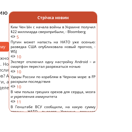
цию
Стрічка новин
Ким Чен Ын с начала войны в Украине получил
$22 миллиарда сверхприбыли, - Bloomberg
5
Путин может напасть на НАТО уже осенью:
аму
разведка США опубликовала новый прогноз, -
WSJ
10
ожно
Эксперт отключил одну настройку Android – и
. Но
смартфон перестал разряжаться ночью
если
10
в? А
Удары России по кораблям в Черном море: в FP
и, а
раскрыли последствия
10
деле
В чем польза грецких орехов для сердца, мозга
и укрепления иммунитета
11
В Генштабе ВСУ сообщили, на какую сумму
страны НАТО выделят Украине военную
помощь
12
США ввели новые санкции против Кубы за
сотрудничество с Китаем и РФ, – Bloomberg