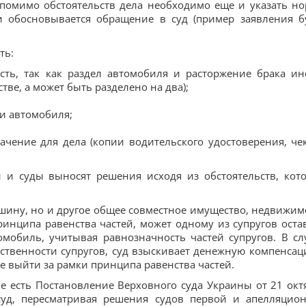
 помимо обстоятельств дела необходимо еще и указать н
и обосновывается обращение в суд (пример заявления б
ть:
есть, так как раздел автомобиля и расторжение брака ин
ве, а может быть разделено на два);
и автомобиля;
ачение для дела (копии водительского удостоверения, че
и и суды выносят решения исходя из обстоятельств, кот
ашину, но и другое общее совместное имущество, недвижим
ринципа равенства частей, может одному из супругов оста
омобиль, учитывая равнозначность частей супругов. В сл
твенности супругов, суд взыскивает денежную компенсац
не выйти за рамки принципа равенства частей.
 есть Постановление Верховного суда Украины от 21 окт
суд, пересматривая решения судов первой и апелляцио