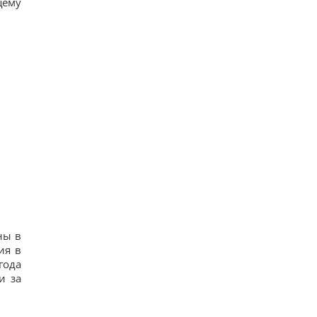
щему
ны в
ия в
года
и за