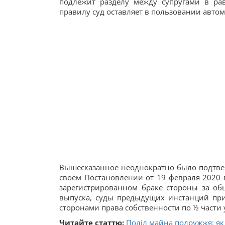
подлежит разделу между супругами в ра
правилу суд оставляет в пользовании автомо
Вышесказанное неоднократно было подтвер
своем Постановлении от 19 февраля 2020 
зарегистрированном браке стороны за об
выпуска, суды предыдущих инстанций пр
сторонами права собственности по ½ части 
Читайте статтю:
Поділ майна подружжя: як