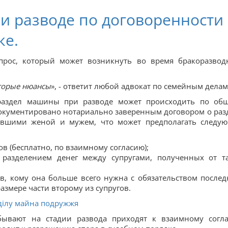
и разводе по договоренности
ке.
опрос, который может возникнуть во время бракоразвод
оторые нюансы
», - ответит любой адвокат по семейным делам
 раздел машины при разводе может происходить по об
документировано нотариально заверенным договором о раз
ывшими женой и мужем, что может предполагать следу
ов (бесплатно, по взаимному согласию);
разделением денег между супругами, полученных от т
в, кому она больше всего нужна с обязательством послед
змере части второму из супругов.
ділу майна подружжя
ебывают на стадии развода приходят к взаимному согл