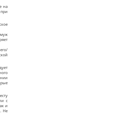
е на
 при
ское
 муж
ряет
его/
ской
дует
ного
ении
орые
есту
ли с
ак и
. Не