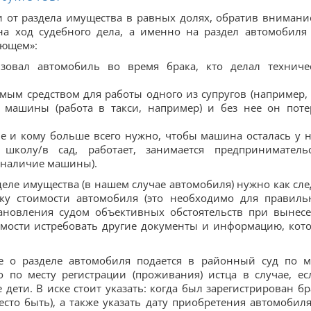
ти от раздела имущества в равных долях, обратив внимани
на ход судебного дела, а именно на раздел автомобиля
ующем»:
ьзовал автомобиль во время брака, кто делал техниче
мым средством для работы одного из супругов (например,
 машины (работа в такси, например) и без нее он поте
е и кому больше всего нужно, чтобы машина осталась у н
школу/в сад, работает, занимается предприниматель
я наличие машины).
деле имущества (в нашем случае автомобиля) нужно как сле
нку стоимости автомобиля (это необходимо для правиль
тановления судом объективных обстоятельств при вынес
димости истребовать другие документы и информацию, кот
ние о разделе автомобиля подается в районный суд по м
о по месту регистрации (проживания) истца в случае, ес
дети. В иске стоит указать: когда был зарегистрирован бр
есто быть), а также указать дату приобретения автомобиля