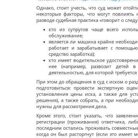
Однако, стоит учесть, что суд может отой
некоторые факторы, что могут повлиять 
разводе судебная практика «говорит о след
кто из супругов чаще всего испол
обслуживание;
является ли машина крайне необходи
работает и зарабатывает с помощью
средство заработка);
кто имеет водительское удостоверени
нее (например, развозит детей в 
деятельностью, для которой требуетс
При этом до обращения в суд с иском о раз
подготовиться: провести экспертную оце
установления цены иска, а также для ус
решения), а также собрать, а при необхо
нужны для рассмотрения дела.
Кроме этого, стоит указать, что заявле
регистрации (проживания) ответчика, либ
последним остались проживать совместные 
когда он был расторгнут (если это имеет м