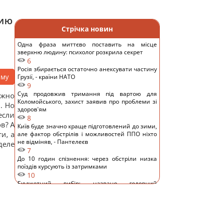
цию
Стрічка новин
Одна фраза миттєво поставить на місце
зверхню людину: психолог розкрила секрет
6
Росія збирається остаточно анексувати частину
аму
Грузії, - країни НАТО
9
Суд продовжив тримання під вартою для
ожно
Коломойського, захист заявив про проблеми зі
. Но
здоров'ям
если
8
в? А
Київ буде значно краще підготовлений до зими,
и, а
але фактор обстрілів і можливостей ППО ніхто
не відміняв, - Пантелеєв
деле
7
До 10 годин спізнення: через обстріли низка
поїздів курсують із затримками
10
Бюджетний вибір: названо головний
автомобільний бестселер у Європі
11
Гороскоп на 8 серпня: Левам – відпочинок,
Козерогам – зустріч з рідними