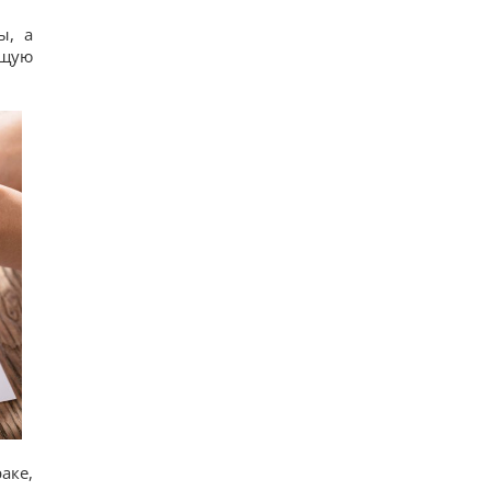
$22 мільярди надприбутку, – Bloomberg
23
ы, а
Путін може напасти на НАТО вже восени:
бщую
розвідка США опублікувала новий прогноз, – WSJ
20
Експерт вимкнув одне налаштування Android – і
смартфон перестав розряджатися вночі
19
Удари Росії по кораблях у Чорному морі: у FP
розкрили наслідки
20
У чому полягає користь волоських горіхів для
серця, мозку та зміцнення імунітету
13
аке,