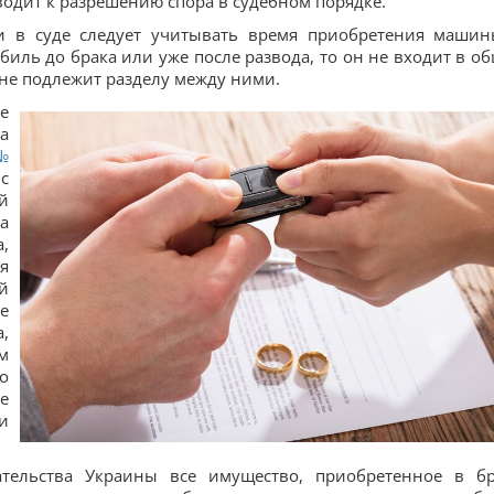
водит к разрешению спора в судебном порядке.
и в суде следует учитывать время приобретения машин
биль до брака или уже после развода, то он не входит в о
 не подлежит разделу между ними.
е
а
№
с
й
а
,
я
й
е
,
м
о
е
и
тельства Украины все имущество, приобретенное в бр