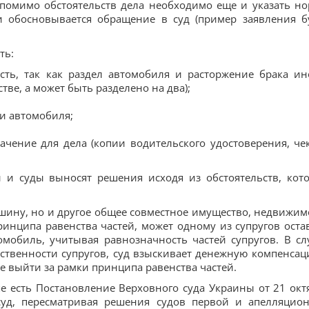
 помимо обстоятельств дела необходимо еще и указать н
и обосновывается обращение в суд (пример заявления б
ть:
есть, так как раздел автомобиля и расторжение брака ин
ве, а может быть разделено на два);
и автомобиля;
ачение для дела (копии водительского удостоверения, че
и и суды выносят решения исходя из обстоятельств, кот
ашину, но и другое общее совместное имущество, недвижим
ринципа равенства частей, может одному из супругов оста
омобиль, учитывая равнозначность частей супругов. В сл
твенности супругов, суд взыскивает денежную компенсац
не выйти за рамки принципа равенства частей.
 есть Постановление Верховного суда Украины от 21 окт
суд, пересматривая решения судов первой и апелляцио