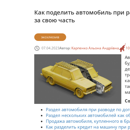
Как поделить автомобиль при 
за свою часть
эксклюзив
07.04.2023
Автор:
Карпенко Альона Андріївна
10
А
бу
д
тр
ка
та
ма
С
Раздел автомобиля при разводе по до
Раздел нескольких автомобилей как о
Продажа автомобиля, купленного в бра
Как разделить кредит на машину при р