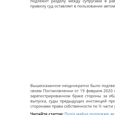
подлежит разделу между супругами в ра
правилу суд оставляет в пользовании автомо
Вышесказанное неоднократно было подтвер
своем Постановлении от 19 февраля 2020 
зарегистрированном браке стороны за об
выпуска, суды предыдущих инстанций пр
сторонами права собственности по ½ части 
Читайте статтю:
Поділ майна подружжя: як