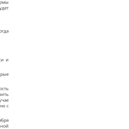
ормы
удет
огда
ки и
орые
ость
вить
учае
ию с
ября
нной