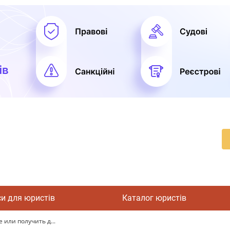
си для юристів
Каталог юристів
 или получить д...