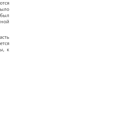
ются
было
 был
тной
асть
ется
ы, к