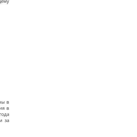
щему
ны в
ия в
года
и за