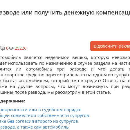
разводе или получить денежную компенса
Відключити рекл
0
25226
втомобиль является неделимой вещью, которую невозм
дет использовать по назначению в случае раздела на части
елится ли автомобиль при разводе и что делать 
анспортное средство зарегистрировано на одном из супруго
к быть с автомобилем, который взят в кредит? Ответы на эт
кже на другие вопросы, что могут возникнуть при раз
шины после развода, мы рассмотрим в этой статье.
одержание:
говоренности или в судебном порядке
бщей совместной собственности супругов
ке без согласия второго из супругов
азводе, а также сам автомобиль