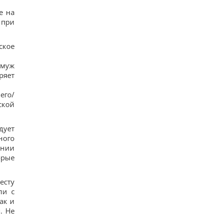
е на
 при
ское
 муж
ряет
его/
ской
дует
ного
ении
орые
есту
ли с
ак и
. Не