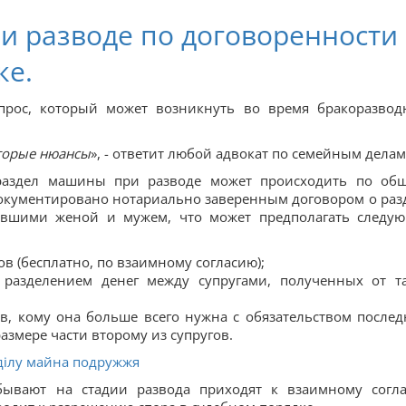
и разводе по договоренности
ке.
опрос, который может возникнуть во время бракоразвод
оторые нюансы
», - ответит любой адвокат по семейным делам
 раздел машины при разводе может происходить по об
документировано нотариально заверенным договором о раз
ывшими женой и мужем, что может предполагать следу
ов (бесплатно, по взаимному согласию);
разделением денег между супругами, полученных от т
в, кому она больше всего нужна с обязательством послед
змере части второму из супругов.
ділу майна подружжя
ебывают на стадии развода приходят к взаимному согл