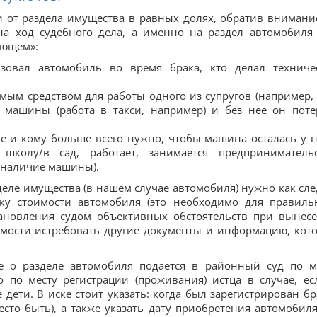
ти от раздела имущества в равных долях, обратив внимани
на ход судебного дела, а именно на раздел автомобиля
ующем»:
ьзовал автомобиль во время брака, кто делал техниче
мым средством для работы одного из супругов (например,
 машины (работа в такси, например) и без нее он поте
е и кому больше всего нужно, чтобы машина осталась у н
школу/в сад, работает, занимается предприниматель
я наличие машины).
деле имущества (в нашем случае автомобиля) нужно как сле
нку стоимости автомобиля (это необходимо для правиль
тановления судом объективных обстоятельств при вынес
димости истребовать другие документы и информацию, кот
ние о разделе автомобиля подается в районный суд по м
о по месту регистрации (проживания) истца в случае, ес
дети. В иске стоит указать: когда был зарегистрирован бр
есто быть), а также указать дату приобретения автомобиля