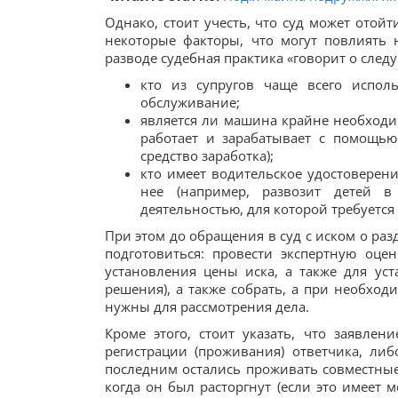
Однако, стоит учесть, что суд может отой
некоторые факторы, что могут повлиять 
разводе судебная практика «говорит о след
кто из супругов чаще всего испол
обслуживание;
является ли машина крайне необходи
работает и зарабатывает с помощью
средство заработка);
кто имеет водительское удостоверени
нее (например, развозит детей в 
деятельностью, для которой требуетс
При этом до обращения в суд с иском о раз
подготовиться: провести экспертную оце
установления цены иска, а также для ус
решения), а также собрать, а при необхо
нужны для рассмотрения дела.
Кроме этого, стоит указать, что заявле
регистрации (проживания) ответчика, либ
последним остались проживать совместные 
когда он был расторгнут (если это имеет м