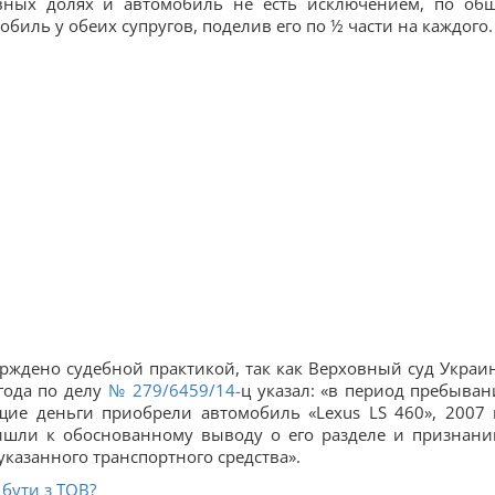
вных долях и автомобиль не есть исключением, по об
биль у обеих супругов, поделив его по ½ части на каждого.
ждено судебной практикой, так как Верховный суд Украи
года по делу
№ 279/6459/14-
ц указал: «в период пребыван
щие деньги приобрели автомобиль «Lexus LS 460», 2007 
ишли к обоснованному выводу о его разделе и признани
указанного транспортного средства».
 бути з ТОВ?