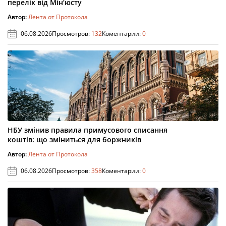
перелік від Мін’юсту
Автор:
Лента от Протокола
06.08.2026
Просмотров:
132
Коментарии:
0
НБУ змінив правила примусового списання
коштів: що зміниться для боржників
Автор:
Лента от Протокола
06.08.2026
Просмотров:
358
Коментарии:
0