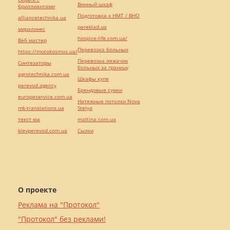
Винный шкаф
бриллиантами
Подготовка к НМТ / ВНО
alliancetechnika.ua
pereklad.ua
миралинкс
hospice-life.com.ua/
Веб мастер
Перевозка больных
https://motokosmos.ua/
Перевозка лежачих
Синтезаторы
больных за границу
agrotechnika.com.ua
Шкафы купе
perevod.agency
Брендовые сумки
europeservice.com.ua
Натяжные потолки Nova
mk-translations.ua
Stelya
текст юа
maltina.com.ua
kievperevod.com.ua
Cылки
О проекте
Реклама на "Протокол"
"Протокол" без реклами!