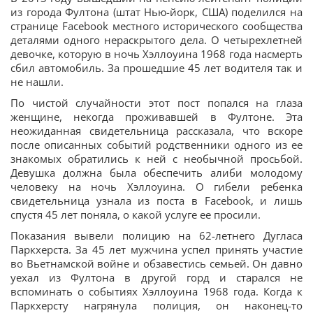
из города Фултона (штат Нью-йорк, США) поделился на
странице Facebook местного исторического сообщества
деталями одного нераскрытого дела. О четырехлетней
девочке, которую в ночь Хэллоуина 1968 года насмерть
сбил автомобиль. За прошедшие 45 лет водителя так и
не нашли.
По чистой случайности этот пост попался на глаза
женщине, некогда проживавшей в Фултоне. Эта
неожиданная свидетельница рассказала, что вскоре
после описанных событий родственники одного из ее
знакомых обратились к ней с необычной просьбой.
Девушка должна была обеспечить алиби молодому
человеку на ночь Хэллоуина. О гибели ребенка
свидетельница узнала из поста в Facebook, и лишь
спустя 45 лет поняла, о какой услуге ее просили.
Показания вывели полицию на 62-летнего Дугласа
Паркхерста. За 45 лет мужчина успел принять участие
во Вьетнамской войне и обзавестись семьей. Он давно
уехал из Фултона в другой горд и старался не
вспоминать о событиях Хэллоуина 1968 года. Когда к
Паркхерсту нагрянула полиция, он наконец-то