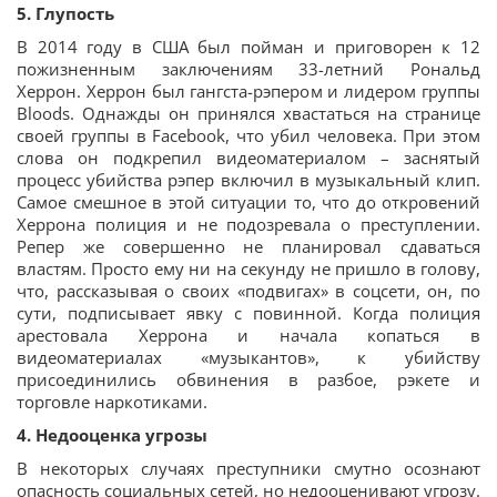
5. Глупость
В 2014 году в США был пойман и приговорен к 12
пожизненным заключениям 33-летний Рональд
Херрон. Херрон был гангста-рэпером и лидером группы
Bloods. Однажды он принялся хвастаться на странице
своей группы в Facebook, что убил человека. При этом
слова он подкрепил видеоматериалом – заснятый
процесс убийства рэпер включил в музыкальный клип.
Самое смешное в этой ситуации то, что до откровений
Херрона полиция и не подозревала о преступлении.
Репер же совершенно не планировал сдаваться
властям. Просто ему ни на секунду не пришло в голову,
что, рассказывая о своих «подвигах» в соцсети, он, по
сути, подписывает явку с повинной. Когда полиция
арестовала Херрона и начала копаться в
видеоматериалах «музыкантов», к убийству
присоединились обвинения в разбое, рэкете и
торговле наркотиками.
4. Недооценка угрозы
В некоторых случаях преступники смутно осознают
опасность социальных сетей, но недооценивают угрозу.