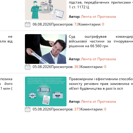
підстав, передбачених приписами 
1 ст. 1172 Ц
Автор:
Лента от Протокола
06.08.2026
Просмотров:
72
Коментарии:
0
х не
Суд оштрафував командир
лік від
військової частини за ігноруван
рішення на 66 560 грн
Автор:
Лента от Протокола
05.08.2026
Просмотров:
363
Коментарии:
0
озика
Правомірним і ефективним способ
а його
захисту речових прав замовника 
1 млн (
об’єкт будівництва в разі їх осп
Автор:
Лента от Протокола
05.08.2026
Просмотров:
375
Коментарии:
0