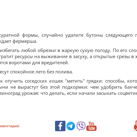
куратной формы, случайно удалите бутоны следующего г
еждает фермерша.
избегать любой обрезки в жаркую сухую погоду. По его сло
 тратит ресурсы на выживание в засуху, а открытые срезы в 
тся воротами для вредителей.
есут спокойное лето без полива.
ак отучить соседских кошек "метить" грядки: способы, кот
ыни не вырастут без этой подкормки: чем удобрить бахч
иноград урожая: что делать, если начали засыхать соцвети
оментарии