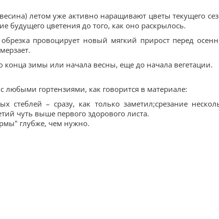
евесина) летом уже активно наращивают цветы текущего сез
ие будущего цветения до того, как оно раскрылось.
я обрезка провоцирует новый мягкий прирост перед осен
мерзает.
до конца зимы или начала весны, еще до начала вегетации.
 с любыми гортензиями, как говорится в материале:
х стеблей – сразу, как только заметил;срезание нескол
етий чуть выше первого здорового листа.
ормы" глубже, чем нужно.