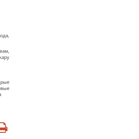
14
Прием "Мунджаро" может снизить риск
сердечных приступов, но есть нюанс, –
исследование
14
"ПриватБанк" обновил курс валют: сколько
стоит доллар сегодня
ода,
17
Телескоп на Гавайях зафиксировал новые
загадочные явления на поверхности Солнца
вам,
12
жару
Трамп "наехал" на Хегсета из-за острой
нехватки ракет для ПВО, – WP
16
орые
евые
я