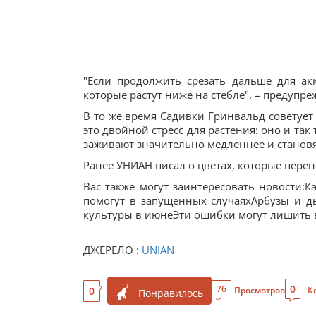
"Если продолжить срезать дальше для ак
которые растут ниже на стебле", – предупр
В то же время Садивки Гринвальд советует 
это двойной стресс для растения: оно и так
заживают значительно медленнее и становя
Ранее УНИАН писал о цветах, которые перен
Вас также могут заинтересовать новости:К
помогут в запущенных случаяхАрбузы и д
культуры в июнеЭти ошибки могут лишить в
ДЖЕРЕЛО :
UNIAN
0
76
0
Просмотров
К
Понравилось