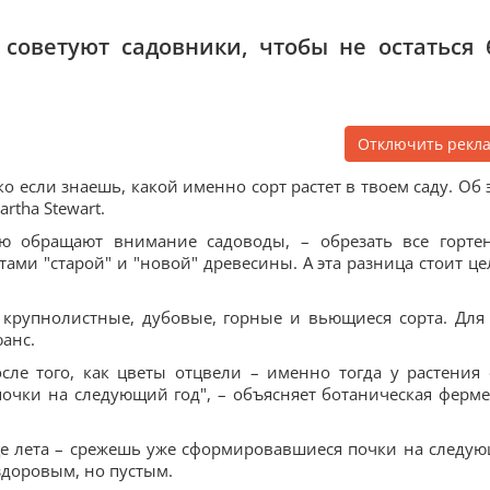
 советуют садовники, чтобы не остаться 
Отключить рекл
о если знаешь, какой именно сорт растет в твоем саду. Об 
rtha Stewart.
ю обращают внимание садоводы, – обрезать все горте
ами "старой" и "новой" древесины. А эта разница стоит це
 крупнолистные, дубовые, горные и вьющиеся сорта. Для
юанс.
сле того, как цветы отцвели – именно тогда у растения 
почки на следующий год", – объясняет ботаническая ферм
це лета – срежешь уже сформировавшиеся почки на следу
 здоровым, но пустым.