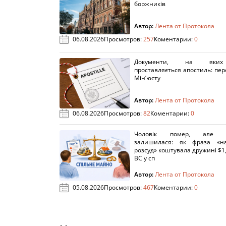
боржників
Автор:
Лента от Протокола
06.08.2026
Просмотров:
257
Коментарии:
0
Документи, на яки
проставляється апостиль: пере
Мін’юсту
Автор:
Лента от Протокола
06.08.2026
Просмотров:
82
Коментарии:
0
Чоловік помер, але п
залишилася: як фраза «н
розсуд» коштувала дружині $1,
ВС у сп
Автор:
Лента от Протокола
05.08.2026
Просмотров:
467
Коментарии:
0