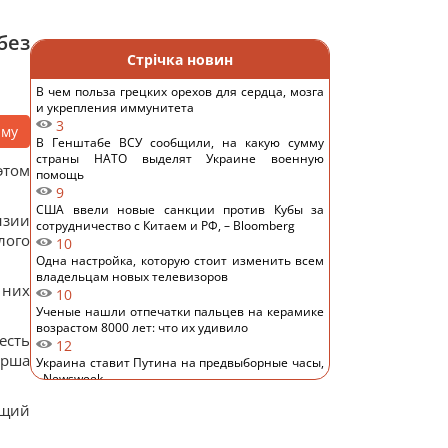
без
Стрічка новин
В чем польза грецких орехов для сердца, мозга
и укрепления иммунитета
3
аму
В Генштабе ВСУ сообщили, на какую сумму
страны НАТО выделят Украине военную
этом
помощь
9
США ввели новые санкции против Кубы за
нзии
сотрудничество с Китаем и РФ, – Bloomberg
лого
10
Одна настройка, которую стоит изменить всем
владельцам новых телевизоров
 них
10
Ученые нашли отпечатки пальцев на керамике
возрастом 8000 лет: что их удивило
есть
12
ерша
Украина ставит Путина на предвыборные часы,
- Newsweek
12
ющий
Такое оружие есть только в нескольких странах:
Зеленский о создании украинской баллистики
13