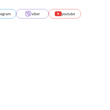
legram
viber
youtube