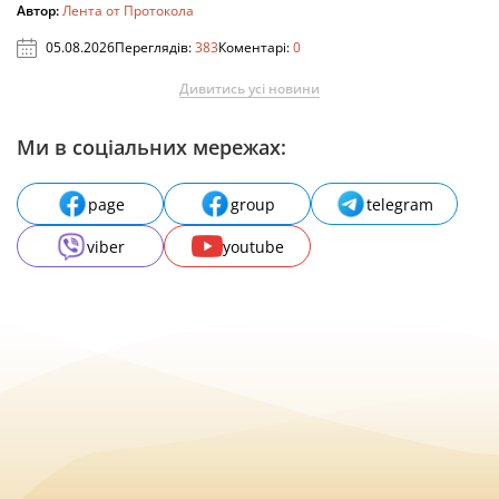
Автор:
Лента от Протокола
05.08.2026
Переглядів:
383
Коментарі:
0
Дивитись усі новини
Ми в соціальних мережах:
page
group
telegram
viber
youtube