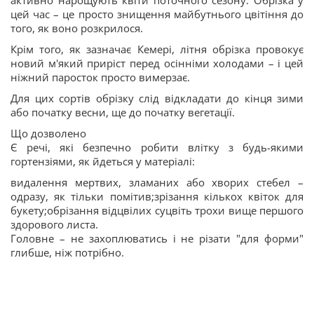
активно нарощують квіти поточного сезону. Обрізка у
цей час – це просто знищення майбутнього цвітіння до
того, як воно розкрилося.
Крім того, як зазначає Кемері, літня обрізка провокує
новий м'який приріст перед осінніми холодами – і цей
ніжний паросток просто вимерзає.
Для цих сортів обрізку слід відкладати до кінця зими
або початку весни, ще до початку вегетації.
Що дозволено
Є речі, які безпечно робити влітку з будь-якими
гортензіями, як йдеться у матеріалі:
видалення мертвих, зламаних або хворих стебел –
одразу, як тільки помітив;зрізання кількох квіток для
букету;обрізання відцвілих суцвіть трохи вище першого
здорового листа.
Головне – не захоплюватись і не різати "для форми"
глибше, ніж потрібно.