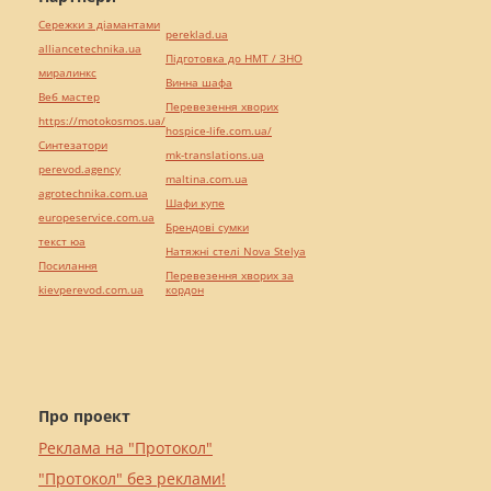
Сережки з діамантами
pereklad.ua
alliancetechnika.ua
Підготовка до НМТ / ЗНО
миралинкс
Винна шафа
Веб мастер
Перевезення хворих
https://motokosmos.ua/
hospice-life.com.ua/
Синтезатори
mk-translations.ua
perevod.agency
maltina.com.ua
agrotechnika.com.ua
Шафи купе
europeservice.com.ua
Брендові сумки
текст юа
Натяжні стелі Nova Stelya
Посилання
Перевезення хворих за
kievperevod.com.ua
кордон
Про проект
Реклама на "Протокол"
"Протокол" без реклами!