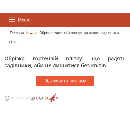
Меню
...
Головна
Обрізка гортензій влітку: що радять садівники,
аби...
Обрізка гортензій влітку: що радять
садівники, аби не лишитися без квітів
Відключити рекламу
0
66
13.06.2026
0