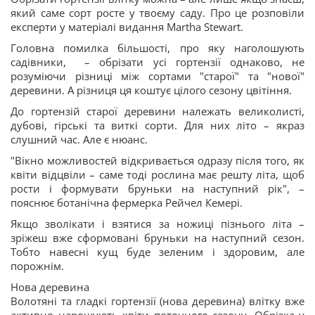
який саме сорт росте у твоєму саду. Про це розповіли
експерти у матеріалі видання Martha Stewart.
Головна помилка більшості, про яку наголошують
садівники, – обрізати усі гортензії однаково, не
розуміючи різниці між сортами "старої" та "нової"
деревини. А різниця ця коштує цілого сезону цвітіння.
До гортензій старої деревини належать великолисті,
дубові, гірські та виткі сорти. Для них літо – якраз
слушний час. Але є нюанс.
"Вікно можливостей відкривається одразу після того, як
квіти відцвіли – саме тоді рослина має решту літа, щоб
рости і формувати бруньки на наступний рік", –
пояснює ботанічна фермерка Рейчел Кемері.
Якщо зволікати і взятися за ножиці пізнього літа –
зріжеш вже сформовані бруньки на наступний сезон.
Тобто навесні кущ буде зеленим і здоровим, але
порожнім.
Нова деревина
Волотяні та гладкі гортензії (нова деревина) влітку вже