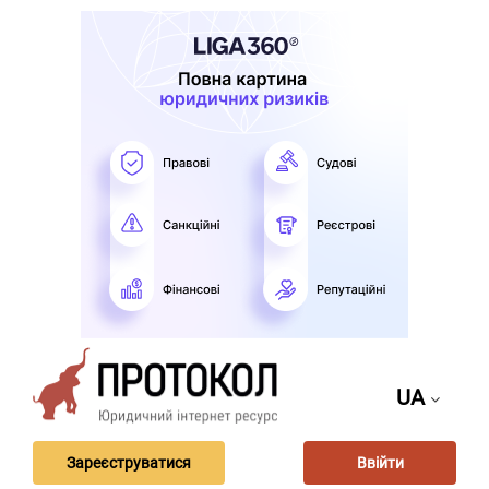
UA
Зареєструватися
Ввійти