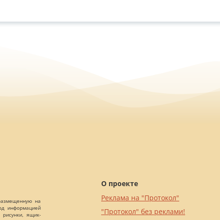
О проекте
Реклама на "Протокол"
 размещенную на
Под информацией
"Протокол" без реклами!
 рисунки, ящик-