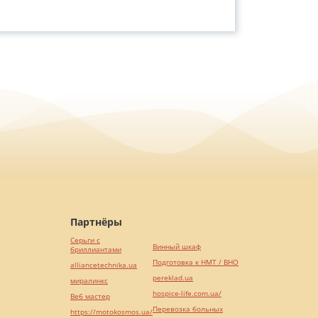
Партнёры
Серьги с
Винный шкаф
бриллиантами
Подготовка к НМТ / ВНО
alliancetechnika.ua
pereklad.ua
миралинкс
hospice-life.com.ua/
Веб мастер
Перевозка больных
https://motokosmos.ua/