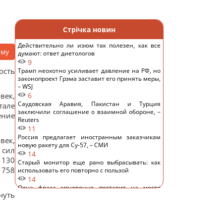
Стрічка новин
Действительно ли изюм так полезен, как все
аму
думают: ответ диетологов
9
ость
Трамп неохотно усиливает давление на РФ, но
законопроект Грэма заставит его принять меры,
– WSJ
век,
6
Саудовская Аравия, Пакистан и Турция
тале
заключили соглашение о взаимной обороне, –
ение
Reuters
11
Россия предлагает иностранным заказчикам
век,
новую ракету для Су-57, – СМИ
 сил
14
 130
Старый монитор еще рано выбрасывать: как
 758
использовать его повторно с пользой
14
Одна фраза мгновенно поставит на место
чуть
высокомерного человека: психолог раскрыла
секрет
13
Россия намерена окончательно аннексировать