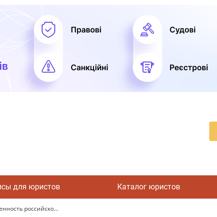
исы для юристов
Каталог юристов
нность российско...