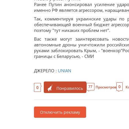
Ранее Путин анонсировал усиление ударо
именно РФ является агрессором, наращиван
Так, комментируя украинские удары по
обеспечивающей военный бюджет агрессора,
поэтому "тут никаких проблем нет".
Вас также могут заинтересовать новост
автономные дроны уничтожили российских
руками заблокировать Крым, - "военкор"Ро
границы с Беларусью, - СМИ
ДЖЕРЕЛО :
UNIAN
0
77
0
Просмотров
К
Понравилось
Отключить рекламу