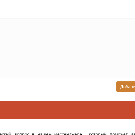
Добав
еский вопрос в нашем мессенджере , который поможет В