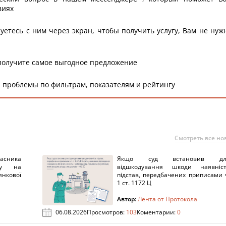
виях
уетесь с ним через экран, чтобы получить услугу, Вам не нуж
получите самое выгодное предложение
 проблемы по фильтрам, показателям и рейтингу
Смотреть все но
ника
Якщо суд встановив дл
нку на
відшкодування шкоди наявніс
нкової
підстав, передбачених приписами 
1 ст. 1172 Ц
Автор:
Лента от Протокола
06.08.2026
Просмотров:
103
Коментарии:
0