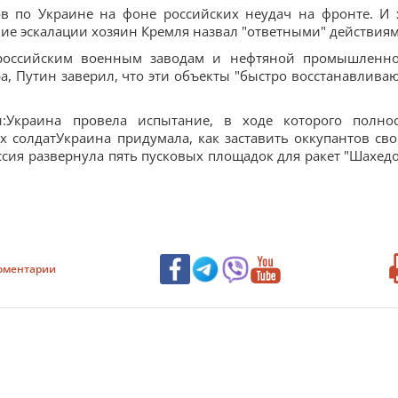
в по Украине на фоне российских неудач на фронте. И 
ие эскалации хозяин Кремля назвал "ответными" действиям
 российским военным заводам и нефтяной промышленно
 Путин заверил, что эти объекты "быстро восстанавливаю
и:Украина провела испытание, в ходе которого полно
 солдатУкраина придумала, как заставить оккупантов св
ссия развернула пять пусковых площадок для ракет "Шахедо
оментарии