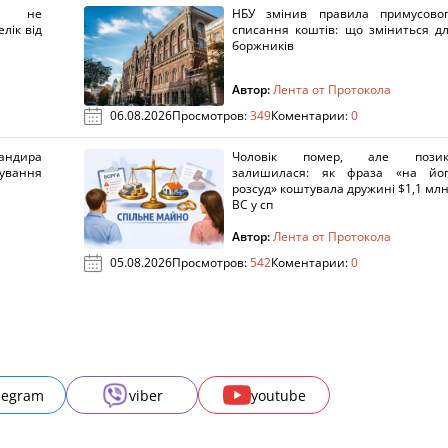
х не
НБУ змінив правила примусово
лік від
списання коштів: що зміниться д
боржників
Автор:
Лента от Протокола
06.08.2026
Просмотров:
349
Коментарии:
0
ндира
Чоловік помер, але позик
рування
залишилася: як фраза «на йо
розсуд» коштувала дружині $1,1 млн
ВС у сп
Автор:
Лента от Протокола
05.08.2026
Просмотров:
542
Коментарии:
0
legram
viber
youtube