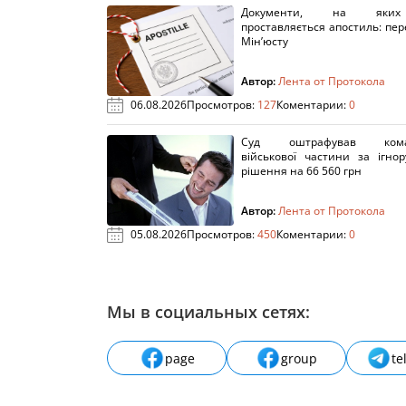
Документи, на яки
проставляється апостиль: пере
Мін’юсту
Автор:
Лента от Протокола
06.08.2026
Просмотров:
127
Коментарии:
0
Суд оштрафував кома
військової частини за ігно
рішення на 66 560 грн
Автор:
Лента от Протокола
05.08.2026
Просмотров:
450
Коментарии:
0
Мы в социальных сетях:
page
group
te