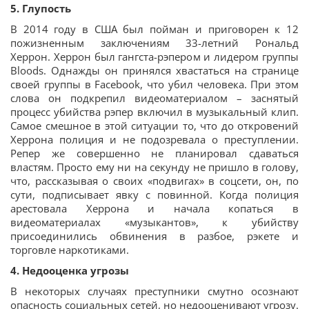
5. Глупость
В 2014 году в США был пойман и приговорен к 12
пожизненным заключениям 33-летний Рональд
Херрон. Херрон был гангста-рэпером и лидером группы
Bloods. Однажды он принялся хвастаться на странице
своей группы в Facebook, что убил человека. При этом
слова он подкрепил видеоматериалом – заснятый
процесс убийства рэпер включил в музыкальный клип.
Самое смешное в этой ситуации то, что до откровений
Херрона полиция и не подозревала о преступлении.
Репер же совершенно не планировал сдаваться
властям. Просто ему ни на секунду не пришло в голову,
что, рассказывая о своих «подвигах» в соцсети, он, по
сути, подписывает явку с повинной. Когда полиция
арестовала Херрона и начала копаться в
видеоматериалах «музыкантов», к убийству
присоединились обвинения в разбое, рэкете и
торговле наркотиками.
4. Недооценка угрозы
В некоторых случаях преступники смутно осознают
опасность социальных сетей, но недооценивают угрозу.