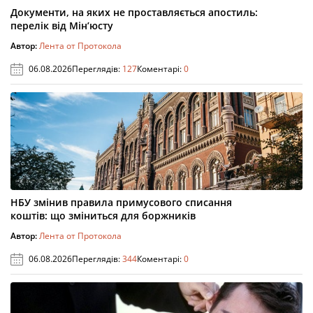
Документи, на яких не проставляється апостиль:
перелік від Мін’юсту
Автор:
Лента от Протокола
06.08.2026
Переглядів:
127
Коментарі:
0
НБУ змінив правила примусового списання
коштів: що зміниться для боржників
Автор:
Лента от Протокола
06.08.2026
Переглядів:
344
Коментарі:
0