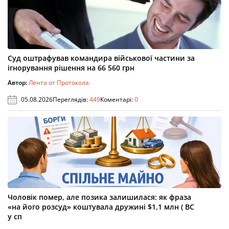
Суд оштрафував командира військової частини за
ігнорування рішення на 66 560 грн
Автор:
Лента от Протокола
05.08.2026
Переглядів:
449
Коментарі:
0
Чоловік помер, але позика залишилася: як фраза
«на його розсуд» коштувала дружині $1,1 млн ( ВС
у сп