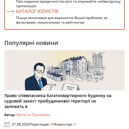
Про надання юридичної послуги та отримайте найвигіднішу
пропозицію
КАТАЛОГ ЮРИСТІВ
Пошук виконавця для вирішення Вашої проблеми за
фильтрами, показниками та рейтингом
Популярні новини
Право співвласника багатоквартирного будинку на
судовий захист прибудинкової території не
залежить в
Автор:
Лента от Протокола
07.08.2026
Переглядів:
44
Коментарі:
0