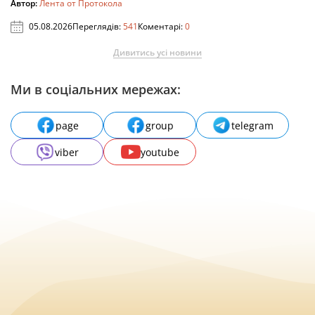
Автор:
Лента от Протокола
05.08.2026
Переглядів:
541
Коментарі:
0
Дивитись усі новини
Ми в соціальних мережах:
page
group
telegram
viber
youtube