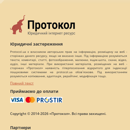
Юридичні застереження
Protocol.ua є власником авторських прав на інформацію, розміщену на веб -
сторінках даного ресурсу, якщо не вказано інше. Під інформацією розуміються
тексти, коментарі, статті, фотозображення, малюнки, ящик-шота, скани, відео,
аудіо, інші матеріали. При використанні матеріалів, розміщених на веб -
сторінках «Протокол» наявність гіперпосилання відкритого для індексації
пошуковими системами на protocol.ua обов`язкове. Під використанням
розуміється копіювання, адаптація, рерайтинг, модифікація тощо.
Повний текст
Приймаємо до оплати
Copyright © 2014-2026 «Протокол». Всі права захищені.
Партнери