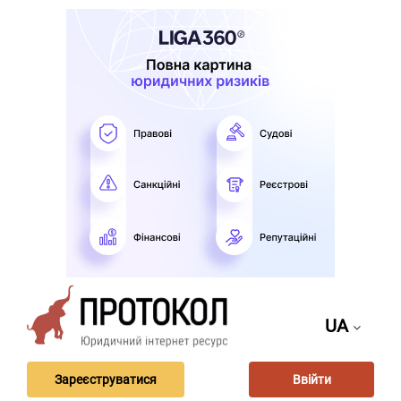
UA
Зареєструватися
Ввійти