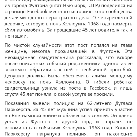
из города Фултона (штат Нью-йорк, США) поделился на
странице Facebook местного исторического сообщества
деталями одного нераскрытого дела. О четырехлетней
девочке, которую в ночь Хэллоуина 1968 года насмерть
сбил автомобиль. За прошедшие 45 лет водителя так и
не нашли.
По чистой случайности этот пост попался на глаза
женщине, некогда проживавшей в Фултоне. Эта
неожиданная свидетельница рассказала, что вскоре
после описанных событий родственники одного из ее
знакомых обратились к ней с необычной просьбой.
Девушка должна была обеспечить алиби молодому
человеку на ночь Хэллоуина. О гибели ребенка
свидетельница узнала из поста в Facebook, и лишь
спустя 45 лет поняла, о какой услуге ее просили.
Показания вывели полицию на 62-летнего Дугласа
Паркхерста. За 45 лет мужчина успел принять участие
во Вьетнамской войне и обзавестись семьей. Он давно
уехал из Фултона в другой горд и старался не
вспоминать о событиях Хэллоуина 1968 года. Когда к
Паркхерсту нагрянула полиция, он наконец-то