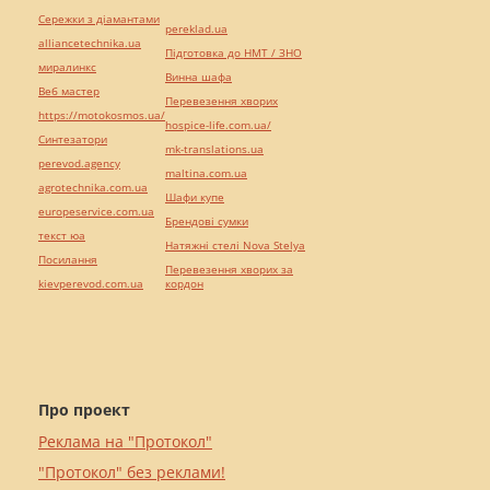
Сережки з діамантами
pereklad.ua
alliancetechnika.ua
Підготовка до НМТ / ЗНО
миралинкс
Винна шафа
Веб мастер
Перевезення хворих
https://motokosmos.ua/
hospice-life.com.ua/
Синтезатори
mk-translations.ua
perevod.agency
maltina.com.ua
agrotechnika.com.ua
Шафи купе
europeservice.com.ua
Брендові сумки
текст юа
Натяжні стелі Nova Stelya
Посилання
Перевезення хворих за
kievperevod.com.ua
кордон
Про проект
Реклама на "Протокол"
"Протокол" без реклами!