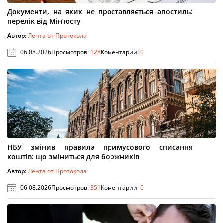
Документи, на яких не проставляється апостиль:
перелік від Мін’юсту
Автор:
Лента от Протокола
06.08.2026
Просмотров:
128
Коментарии:
0
НБУ змінив правила примусового списання
коштів: що зміниться для боржників
Автор:
Лента от Протокола
06.08.2026
Просмотров:
351
Коментарии:
0