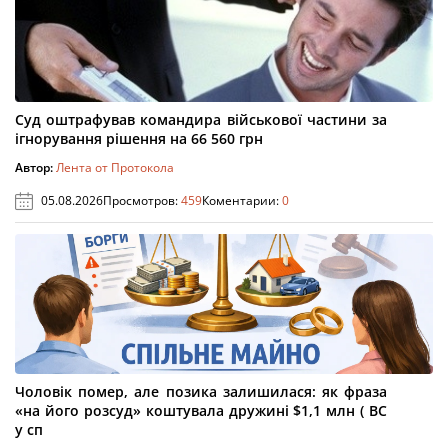
Суд оштрафував командира військової частини за
ігнорування рішення на 66 560 грн
Автор:
Лента от Протокола
05.08.2026
Просмотров:
459
Коментарии:
0
Чоловік помер, але позика залишилася: як фраза
«на його розсуд» коштувала дружині $1,1 млн ( ВС
у сп