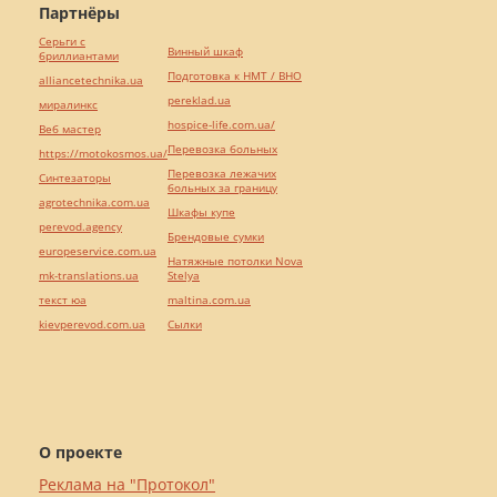
Партнёры
Серьги с
Винный шкаф
бриллиантами
Подготовка к НМТ / ВНО
alliancetechnika.ua
pereklad.ua
миралинкс
hospice-life.com.ua/
Веб мастер
Перевозка больных
https://motokosmos.ua/
Перевозка лежачих
Синтезаторы
больных за границу
agrotechnika.com.ua
Шкафы купе
perevod.agency
Брендовые сумки
europeservice.com.ua
Натяжные потолки Nova
mk-translations.ua
Stelya
текст юа
maltina.com.ua
kievperevod.com.ua
Cылки
О проекте
Реклама на "Протокол"