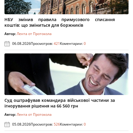
НБУ змінив правила примусового списання
коштів: що зміниться для боржників
Автор:
Лента от Протокола
06.08.2026
Просмотров:
421
Коментарии:
0
Суд оштрафував командира військової частини за
ігнорування рішення на 66 560 грн
Автор:
Лента от Протокола
05.08.2026
Просмотров:
526
Коментарии:
0