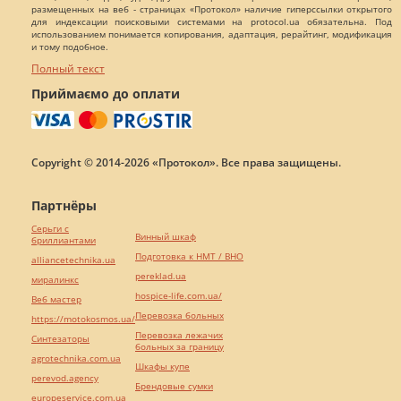
размещенных на веб - страницах «Протокол» наличие гиперссылки открытого
для индексации поисковыми системами на protocol.ua обязательна. Под
использованием понимается копирования, адаптация, рерайтинг, модификация
и тому подобное.
Полный текст
Приймаємо до оплати
Copyright © 2014-2026 «Протокол». Все права защищены.
Партнёры
Серьги с
Винный шкаф
бриллиантами
Подготовка к НМТ / ВНО
alliancetechnika.ua
pereklad.ua
миралинкс
hospice-life.com.ua/
Веб мастер
Перевозка больных
https://motokosmos.ua/
Перевозка лежачих
Синтезаторы
больных за границу
agrotechnika.com.ua
Шкафы купе
perevod.agency
Брендовые сумки
europeservice.com.ua