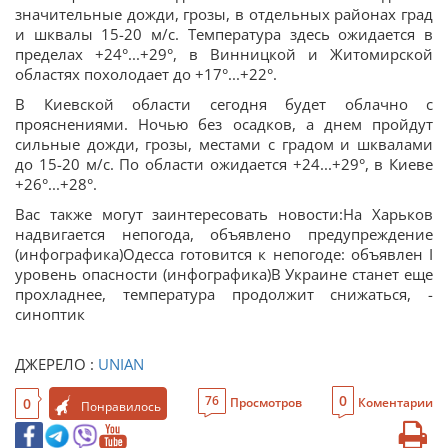
значительные дожди, грозы, в отдельных районах град
и шквалы 15-20 м/с. Температура здесь ожидается в
пределах +24°...+29°, в Винницкой и Житомирской
областях похолодает до +17°...+22°.
В Киевской области сегодня будет облачно с
прояснениями. Ночью без осадков, а днем пройдут
сильные дожди, грозы, местами с градом и шквалами
до 15-20 м/с. По области ожидается +24...+29°, в Киеве
+26°...+28°.
Вас также могут заинтересовать новости:На Харьков
надвигается непогода, объявлено предупреждение
(инфографика)Одесса готовится к непогоде: объявлен I
уровень опасности (инфографика)В Украине станет еще
прохладнее, температура продолжит снижаться, -
синоптик
ДЖЕРЕЛО :
UNIAN
0
76
0
Просмотров
Коментарии
Понравилось