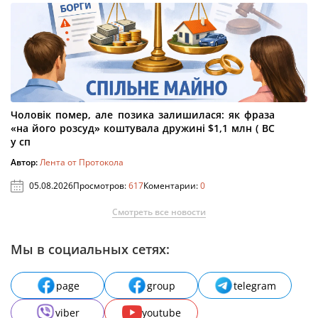
Чоловік помер, але позика залишилася: як фраза
«на його розсуд» коштувала дружині $1,1 млн ( ВС
у сп
Автор:
Лента от Протокола
05.08.2026
Просмотров:
617
Коментарии:
0
Смотреть все новости
Мы в социальных сетях:
page
group
telegram
viber
youtube