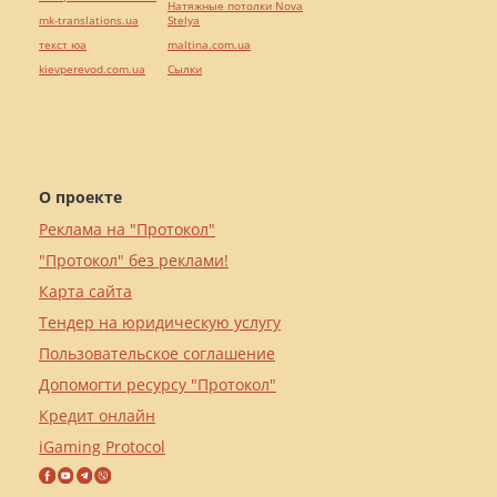
Натяжные потолки Nova
mk-translations.ua
Stelya
текст юа
maltina.com.ua
kievperevod.com.ua
Cылки
О проекте
Реклама на "Протокол"
"Протокол" без реклами!
Карта сайта
Тендер на юридическую услугу
Пользовательское соглашение
Допомогти ресурсу "Протокол"
Кредит онлайн
iGaming Protocol