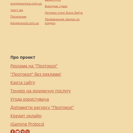
europeservice.com.ua
Брендові сумки
текст юа
Натяжні стелі Nova Stelya
Посилання
Перевезення хворих за
kievperevod.com.ua
кордон
Про проект
Реклама на "Протокол"
"Протокол" без реклами!
Карта сайту
Тендер на юридичну послугу
Угода користувача
Допомогти ресурсу "Протокол"
Кредит онлайн
iGaming Protocol