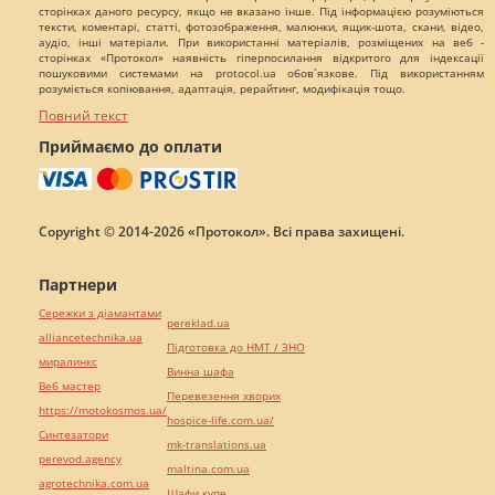
сторінках даного ресурсу, якщо не вказано інше. Під інформацією розуміються
тексти, коментарі, статті, фотозображення, малюнки, ящик-шота, скани, відео,
аудіо, інші матеріали. При використанні матеріалів, розміщених на веб -
сторінках «Протокол» наявність гіперпосилання відкритого для індексації
пошуковими системами на protocol.ua обов`язкове. Під використанням
розуміється копіювання, адаптація, рерайтинг, модифікація тощо.
Повний текст
Приймаємо до оплати
Copyright © 2014-2026 «Протокол». Всі права захищені.
Партнери
Сережки з діамантами
pereklad.ua
alliancetechnika.ua
Підготовка до НМТ / ЗНО
миралинкс
Винна шафа
Веб мастер
Перевезення хворих
https://motokosmos.ua/
hospice-life.com.ua/
Синтезатори
mk-translations.ua
perevod.agency
maltina.com.ua
agrotechnika.com.ua
Шафи купе