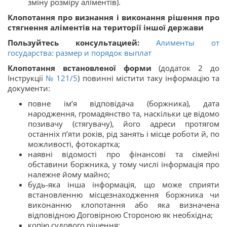
зміну розміру аліментів).
Клопотання про визнання і виконання рішення про
стягнення аліментів на території іншої держави
Пользуйтесь консультацией:
Алименты от
государства: размер и порядок выплат
Клопотання встановленої форми
(додаток 2 до
Інструкції
№ 121/5
) повинні містити таку інформацію та
документи:
повне ім’я відповідача (боржника), дата
народження, громадянство та, наскільки це відомо
позивачу (стягувачу), його адреси протягом
останніх п’яти років, рід занять і місце роботи й, по
можливості, фотокартка;
наявні відомості про фінансові та сімейні
обставини боржника, у тому числі інформація про
належне йому майно;
будь-яка інша інформація, що може сприяти
встановленню місцезнаходження боржника чи
виконанню клопотання або яка визначена
відповідною Договірною Стороною як необхідна;
копію судового рішення;