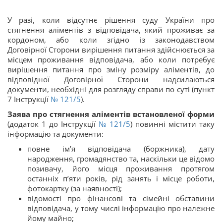
У разі, коли відсутнє рішення суду України про
стягнення аліментів з відповідача, який проживає за
кордоном, або коли згідно із законодавством
Договірної Сторони вирішення питання здійснюється за
місцем проживання відповідача, або коли потребує
вирішення питання про зміну розміру аліментів, до
відповідної Договірної Сторони надсилаються
документи, необхідні для розгляду справи по суті (пункт
7 Інструкції
№ 121/5
).
Заява про стягнення аліментів встановленої форми
(додаток 1 до Інструкції
№ 121/5
) повинні містити таку
інформацію та документи:
повне ім’я відповідача (боржника), дату
народження, громадянство та, наскільки це відомо
позивачу, його місця проживання протягом
останніх п’яти років, рід занять і місце роботи,
фотокартку (за наявності);
відомості про фінансові та сімейні обставини
відповідача, у тому числі інформацію про належне
йому майно;