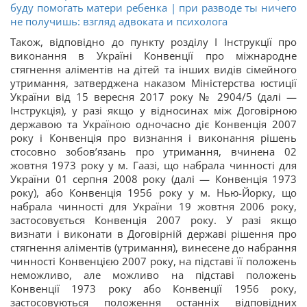
буду помогать матери ребенка | при разводе ты ничего
не получишь: взгляд адвоката и психолога
Також, відповідно до пункту розділу І Інструкції про
виконання в Україні Конвенції про міжнародне
стягнення аліментів на дітей та інших видів сімейного
утримання, затверджена наказом Міністерства юстиції
України від 15 вересня 2017 року № 2904/5 (далі —
Інструкція), у разі якщо у відносинах між Договірною
державою та Україною одночасно діє Конвенція 2007
року і Конвенція про визнання і виконання рішень
стосовно зобов’язань про утримання, вчинена 02
жовтня 1973 року у м. Гаазі, що набрала чинності для
України 01 серпня 2008 року (далі — Конвенція 1973
року), або Конвенція 1956 року у м. Нью-Йорку, що
набрала чинності для України 19 жовтня 2006 року,
застосовується Конвенція 2007 року. У разі якщо
визнати і виконати в Договірній державі рішення про
стягнення аліментів (утримання), винесене до набрання
чинності Конвенцією 2007 року, на підставі її положень
неможливо, але можливо на підставі положень
Конвенції 1973 року або Конвенції 1956 року,
застосовуються положення останніх відповідних