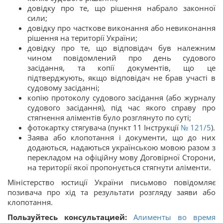
довідку про те, що рішення набрало законної
сили;
довідку про часткове виконання або невиконання
рішення на території України;
довідку про те, що відповідач був належним
чином повідомлений про день судового
засідання, та копії документів, що це
підтверджують, якщо відповідач не брав участі в
судовому засіданні;
копію протоколу судового засідання (або журналу
судового засідання), під час якого справу про
стягнення аліментів було розглянуто по суті;
фотокартку стягувача (пункт 11 Інструкції
№ 121/5
).
Заява або клопотання і документи, що до них
додаються, надаються українською мовою разом з
перекладом на офіційну мову Договірної Сторони,
на території якої пропонується стягнути аліменти.
Міністерство юстиції України письмово повідомляє
позивача про хід та результати розгляду заяви або
клопотання.
Пользуйтесь консультацией:
Алименты во время