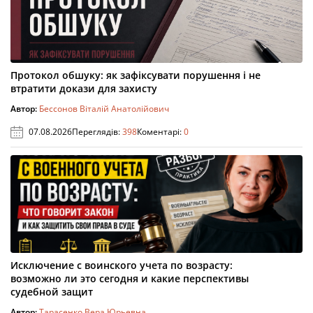
Протокол обшуку: як зафіксувати порушення і не
втратити докази для захисту
Автор:
Бессонов Віталій Анатолійович
07.08.2026
Переглядів:
398
Коментарі:
0
Исключение с воинского учета по возрасту:
возможно ли это сегодня и какие перспективы
судебной защит
Автор:
Тарасенко Вера Юрьевна