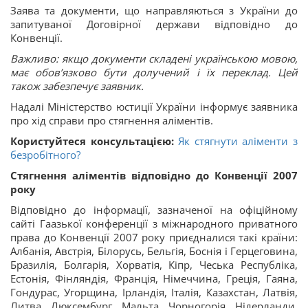
Заява та документи, що направляються з України до
запитуваної Договірної держави відповідно до
Конвенції.
Важливо: якщо документи складені українською мовою,
має обов’язково бути долучений і їх переклад. Цей
також забезпечує заявник.
Надалі Міністерство юстиції України інформує заявника
про хід справи про стягнення аліментів.
Користуйтеся консультацією:
Як стягнути аліменти з
безробітного?
Стягнення аліментів відповідно до Конвенції 2007
року
Відповідно до інформації, зазначеної на офіційному
сайті Гаазької конференції з міжнародного приватного
права до Конвенції 2007 року приєдналися такі країни:
Албанія, Австрія, Білорусь, Бельгія, Боснія і Герцеговина,
Бразилія, Болгарія, Хорватія, Кіпр, Чеська Республіка,
Естонія, Фінляндія, Франція, Німеччина, Греція, Гаяна,
Гондурас, Угорщина, Ірландія, Італія, Казахстан, Латвія,
Литва, Люксембург, Мальта, Чорногорія, Нідерланди,