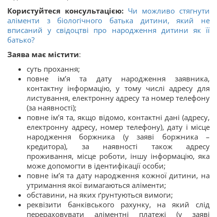
Користуйтеся консультацією:
Чи можливо стягнути
аліменти з біологічного батька дитини, який не
вписаний у свідоцтві про народження дитини як її
батько?
Заява має містити
:
суть прохання;
повне ім’я та дату народження заявника,
контактну інформацію, у тому числі адресу для
листування, електронну адресу та номер телефону
(за наявності);
повне ім’я та, якщо відомо, контактні дані (адресу,
електронну адресу, номер телефону), дату і місце
народження боржника (у заяві боржника –
кредитора), за наявності також адресу
проживання, місце роботи, іншу інформацію, яка
може допомогти в ідентифікації особи;
повне ім’я та дату народження кожної дитини, на
утримання якої вимагаються аліменти;
обставини, на яких ґрунтуються вимоги;
реквізити банківського рахунку, на який слід
перераховувати аліментні платежі (у заяві