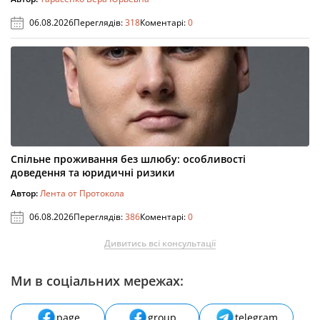
06.08.2026
Переглядів:
318
Коментарі:
0
Спільне проживання без шлюбу: особливості
доведення та юридичні ризики
Автор:
Лента от Протокола
06.08.2026
Переглядів:
386
Коментарі:
0
Дивитись всі консультації
Ми в соціальних мережах:
page
group
telegram