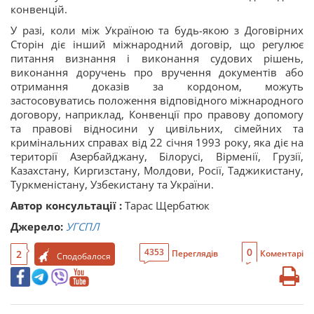
конвенцій.
У разі, коли між Україною та будь-якою з Договірних
Сторін діє інший міжнародний договір, що регулює
питання визнання і виконання судових рішень,
виконання доручень про вручення документів або
отримання доказів за кордоном, можуть
застосовуватись положення відповідного міжнародного
договору, наприклад, Конвенції про правову допомогу
та правові відносини у цивільних, сімейних та
кримінальних справах від 22 січня 1993 року, яка діє на
території Азербайджану, Білорусі, Вірменії, Грузії,
Казахстану, Киргизстану, Молдови, Росії, Таджикистану,
Туркменістану, Узбекистану та України.
Автор консультації :
Тарас Щербатюк
Джерело:
УГСПЛ
0
4353
2
Переглядів
Коментарі
Сподобалося