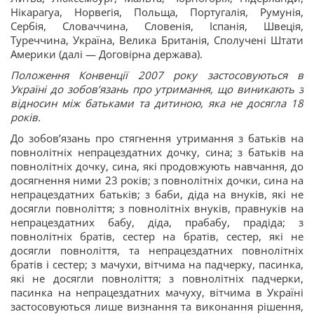
Нікарагуа, Норвегія, Польща, Португалія, Румунія,
Сербія, Словаччина, Словенія, Іспанія, Швеція,
Туреччина, Україна, Велика Британія, Сполучені Штати
Америки (далі — Договірна держава).
Положення Конвенції 2007 року застосовуються в
Україні до зобов’язань про утримання, що виникають з
відносин між батьками та дитиною, яка не досягла 18
років.
До зобов’язань про стягнення утримання з батьків на
повнолітніх непрацездатних дочку, сина; з батьків на
повнолітніх дочку, сина, які продовжують навчання, до
досягнення ними 23 років; з повнолітніх дочки, сина на
непрацездатних батьків; з баби, діда на внуків, які не
досягли повноліття; з повнолітніх внуків, правнуків на
непрацездатних бабу, діда, прабабу, прадіда; з
повнолітніх братів, сестер на братів, сестер, які не
досягли повноліття, та непрацездатних повнолітніх
братів і сестер; з мачухи, вітчима на падчерку, пасинка,
які не досягли повноліття; з повнолітніх падчерки,
пасинка на непрацездатних мачуху, вітчима в Україні
застосовуються лише визнання та виконання рішення,