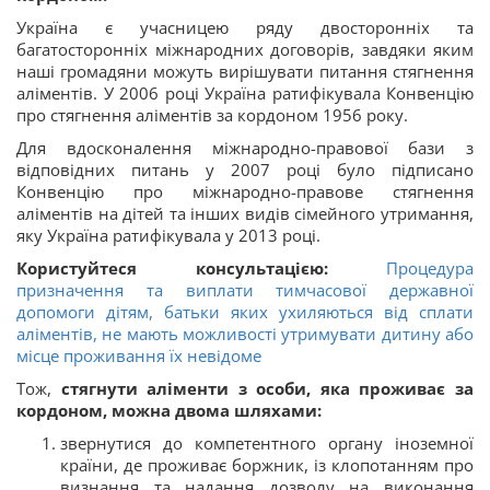
Україна є учасницею ряду двосторонніх та
багатосторонніх міжнародних договорів, завдяки яким
наші громадяни можуть вирішувати питання стягнення
аліментів. У 2006 році Україна ратифікувала Конвенцію
про стягнення аліментів за кордоном 1956 року.
Для вдосконалення міжнародно-правової бази з
відповідних питань у 2007 році було підписано
Конвенцію про міжнародно-правове стягнення
аліментів на дітей та інших видів сімейного утримання,
яку Україна ратифікувала у 2013 році.
Користуйтеся консультацією:
Процедура
призначення та виплати тимчасової державної
допомоги дітям, батьки яких ухиляються від сплати
аліментів, не мають можливості утримувати дитину або
місце проживання їх невідоме
Тож,
стягнути аліменти з особи, яка проживає за
кордоном, можна двома шляхами:
звернутися до компетентного органу іноземної
країни, де проживає боржник, із клопотанням про
визнання та надання дозволу на виконання