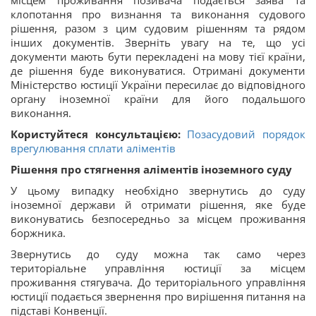
місцем проживання позивача подається заява та
клопотання про визнання та виконання судового
рішення, разом з цим судовим рішенням та рядом
інших документів. Зверніть увагу на те, що усі
документи мають бути перекладені на мову тієї країни,
де рішення буде виконуватися. Отримані документи
Міністерство юстиції України пересилає до відповідного
органу іноземної країни для його подальшого
виконання.
Користуйтеся консультацією:
Позасудовий порядок
врегулювання сплати аліментів
Рішення про стягнення аліментів іноземного суду
У цьому випадку необхідно звернутись до суду
іноземної держави й отримати рішення, яке буде
виконуватись безпосередньо за місцем проживання
боржника.
Звернутись до суду можна так само через
територіальне управління юстиції за місцем
проживання стягувача. До територіального управління
юстиції подається звернення про вирішення питання на
підставі Конвенції.