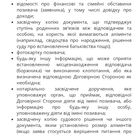
відомості про фінансові та сімейні обставини
позивача (заявника), у тому числі довідку про
доходи;
засвідчену копію документа, що підтверджує
ступінь родинних зв’язків між відповідачем та
особою, на користь якої вимагаються аліменти
(наприклад, свідоцтва про народження, рішення
суду про встановлення батьківства тощо);
фотокартку позивача;
будь-яку іншу інформацію, що може сприяти
встановленню місцезнаходження відповідача
(боржника) чи виконанню клопотання, або яка
визначена відповідною Договірною Стороною як
необхідна;
нотаріально засвідчене доручення, яке
уповноважує орган, що приймає, відповідної
Договірної Сторони діяти від імені позивача, або
інформацію про будь-яку іншу особу,
уповноважену діяти від імені позивача;
засвідчену копію судового рішення чи іншого
документа, яким установлено розмір аліментів
(якщо заява стосується вирішення питання про