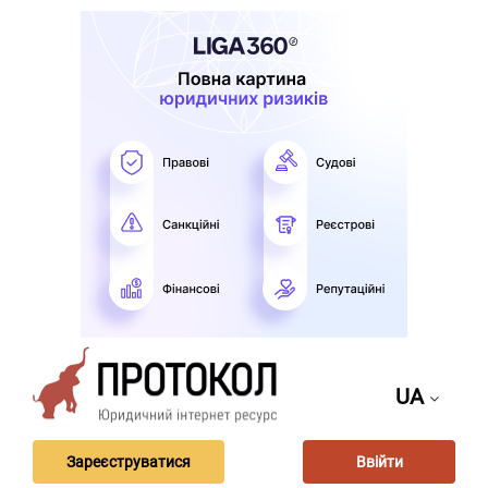
UA
Зареєструватися
Ввійти