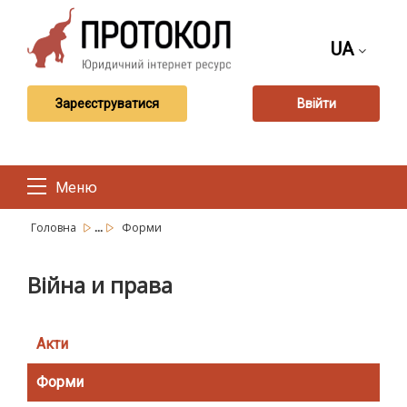
UA
Зареєструватися
Ввійти
Меню
...
Головна
Форми
Війна и права
Акти
Форми