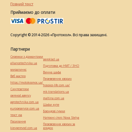
Повний текст
Приймаємо до оплати
Copyright © 2014-2026 «Протокол». Всі права захищені.
Партнери
Сережки з діамантами
pereklad.ua
alliancetechnika.ua
Підготовка до НМТ / ЗНО
миралинкс
Винна шафа
Веб мастер
Перевезення хворих
https://motokosmos.ua/
hospice-life.com.ua/
Синтезатори
mk-translations.ua
perevod.agency
maltina.com.ua
agrotechnika.com.ua
Шафи купе
europeservice.com.ua
Брендові сумки
текст юа
Натяжні стелі Nova Stelya
Посилання
Перевезення хворих за
kievperevod.com.ua
кордон