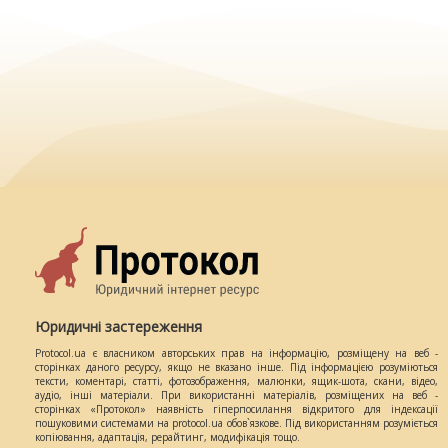
Юридичні застереження
Protocol.ua є власником авторських прав на інформацію, розміщену на веб -
сторінках даного ресурсу, якщо не вказано інше. Під інформацією розуміються
тексти, коментарі, статті, фотозображення, малюнки, ящик-шота, скани, відео,
аудіо, інші матеріали. При використанні матеріалів, розміщених на веб -
сторінках «Протокол» наявність гіперпосилання відкритого для індексації
пошуковими системами на protocol.ua обов`язкове. Під використанням розуміється
копіювання, адаптація, рерайтинг, модифікація тощо.