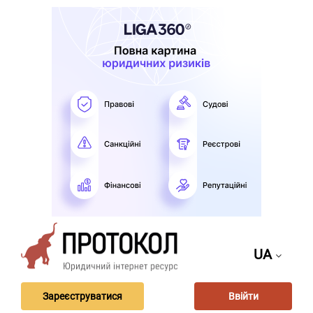
UA
Зареєструватися
Ввійти