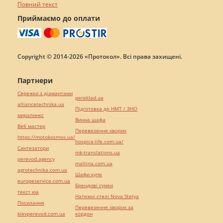
Повний текст
Приймаємо до оплати
Copyright © 2014-2026 «Протокол». Всі права захищені.
Партнери
Сережки з діамантами
pereklad.ua
alliancetechnika.ua
Підготовка до НМТ / ЗНО
миралинкс
Винна шафа
Веб мастер
Перевезення хворих
https://motokosmos.ua/
hospice-life.com.ua/
Синтезатори
mk-translations.ua
perevod.agency
maltina.com.ua
agrotechnika.com.ua
Шафи купе
europeservice.com.ua
Брендові сумки
текст юа
Натяжні стелі Nova Stelya
Посилання
Перевезення хворих за
kievperevod.com.ua
кордон