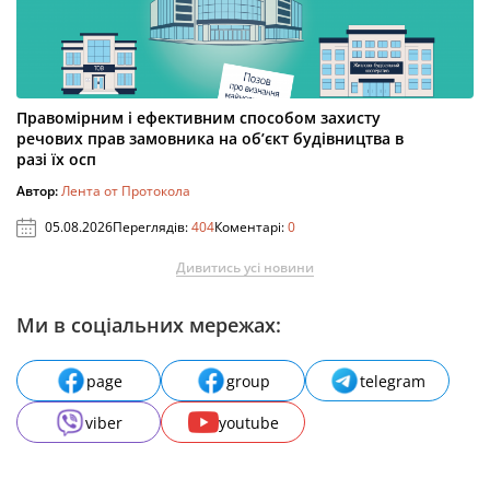
Правомірним і ефективним способом захисту
речових прав замовника на об’єкт будівництва в
разі їх осп
Автор:
Лента от Протокола
05.08.2026
Переглядів:
404
Коментарі:
0
Дивитись усі новини
Ми в соціальних мережах:
page
group
telegram
viber
youtube