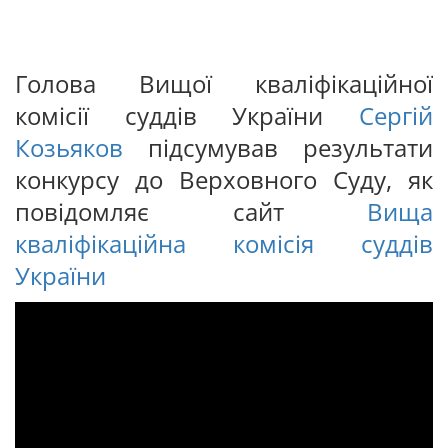
Голова Вищої кваліфікаційної
комісії суддів України
Сергій
Козьяков
підсумував результати
конкурсу до Верховного Суду, як
повідомляє сайт
Вища
кваліфікаційна комісія суддів
України