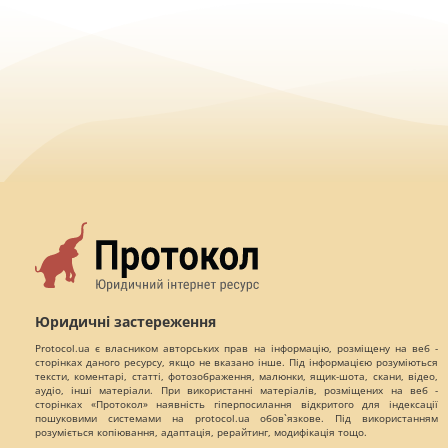
Юридичні застереження
Protocol.ua є власником авторських прав на інформацію, розміщену на веб -
сторінках даного ресурсу, якщо не вказано інше. Під інформацією розуміються
тексти, коментарі, статті, фотозображення, малюнки, ящик-шота, скани, відео,
аудіо, інші матеріали. При використанні матеріалів, розміщених на веб -
сторінках «Протокол» наявність гіперпосилання відкритого для індексації
пошуковими системами на protocol.ua обов`язкове. Під використанням
розуміється копіювання, адаптація, рерайтинг, модифікація тощо.